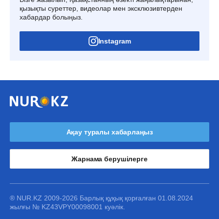
қызықты суреттер, видеолар мен эксклюзивтерден
хабардар болыңыз.
Instagram
Ақау туралы хабарлаңыз
Жарнама берушілерге
® NUR.KZ 2009-2026 Барлық құқық қорғалған 01.08.2024
жылғы № KZ43VPY00098001 куәлік.