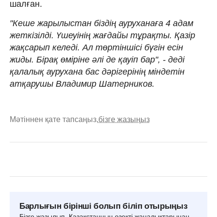
шалған.
"Кеше жарылыстан біздің ауруханаға 4 адам
жеткізілді. Үшеуінің жағдайы тұрақты. Қазір
жақсарып келеді. Ал төртіншісі бүгін есін
жиды. Бірақ өміріне әлі де қауіп бар", - деді
қалалық аурухана бас дәрігерінің міндетін
атқарушы Владимир Шатерников.
Мәтіннен қате тапсаңыз,
бізге жазыңыз
Барлығын бірінші болып біліп отырыңыз
Бізге жазылып, Қазақстанның өзекті жаңалықтарынан,