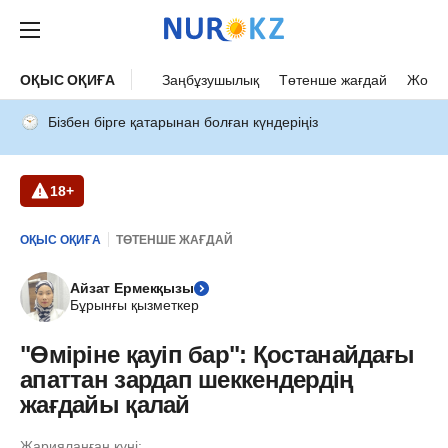
ОҚЫС ОҚИҒА
Заңбұзушылық
Төтенше жағдай
Жол а
Бізбен бірге қатарынан болған күндеріңіз
18+
ОҚЫС ОҚИҒА
ТӨТЕНШЕ ЖАҒДАЙ
Айзат Ермекқызы
Бұрынғы қызметкер
"Өміріне қауіп бар": Қостанайдағы
апаттан зардап шеккендердің
жағдайы қалай
Жарияланған күні: