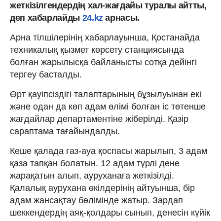
жеткізілгендердің хал-жағдайы туралы айтты,
деп хабарлайды
24.kz
арнасы.
Арна тілшілерінің хабарлауынша, Қостанайда
техникалық қызмет көрсету станциясында
болған жарылысқа байланысты сотқа дейінгі
тергеу басталды.
Өрт қауіпсіздігі талаптарының бұзылуынан екі
және одан да көп адам өлімі болған іс төтенше
жағдайлар департаментіне жіберілді. Қазір
сараптама тағайындалды.
Кеше қалада газ-ауа қоспасы жарылып, 3 адам
қаза тапқан болатын. 12 адам түрлі дене
жарақатын алып, ауруханаға жеткізілді.
Қалалық аурухана өкілдерінің айтуынша, бір
адам жансақтау бөлімінде жатыр. Зардап
шеккендердің аяқ-қолдары сынып, денесін күйік