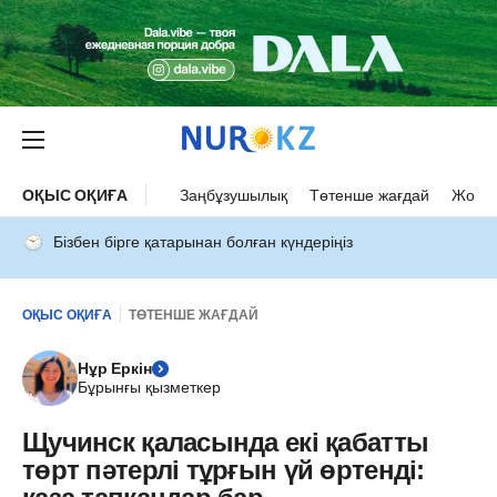
ОҚЫС ОҚИҒА
Заңбұзушылық
Төтенше жағдай
Жол а
Бізбен бірге қатарынан болған күндеріңіз
ОҚЫС ОҚИҒА
ТӨТЕНШЕ ЖАҒДАЙ
Нұр Еркін
Бұрынғы қызметкер
Щучинск қаласында екі қабатты
төрт пәтерлі тұрғын үй өртенді: