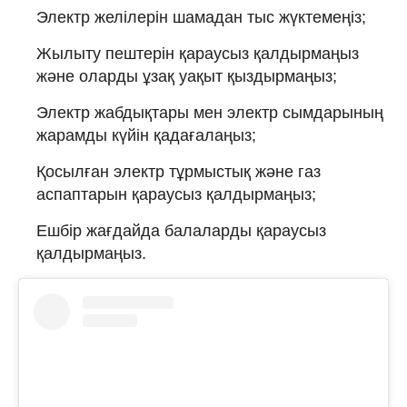
Электр желілерін шамадан тыс жүктемеңіз;
Жылыту пештерін қараусыз қалдырмаңыз
және оларды ұзақ уақыт қыздырмаңыз;
Электр жабдықтары мен электр сымдарының
жарамды күйін қадағалаңыз;
Қосылған электр тұрмыстық және газ
аспаптарын қараусыз қалдырмаңыз;
Ешбір жағдайда балаларды қараусыз
қалдырмаңыз.