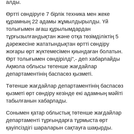
алды.
Өртті сөндіруге 7 бірлік техника мен жеке
құрамның 22 адамы жұмылдырылды. Үй
толығымен ағаш құрылымдардан
тұрғызылғандықтан және отқа төзімділіктің 5
дәрежесіне жататындықтан өртті сөндіру
жоғары өрт жүктемесімен қиындаған болатын.
Өрт толығымен сөндірілді",- деп хабарлайды
Ақмола облысы төтенше жағдайлар
департаментінің баспасөз қызметі.
Төтенше жағдайлар департаментінің баспасөз
қызметі өрт сөндіру кезінде екі адамның мәйіті
табылғанын хабарлады.
Сонымен қатар облыстық төтенше жағдайлар
департаменті тұрғындарға тұрмыста өрт
қауіпсіздігі шараларын сақтауға шақырды.