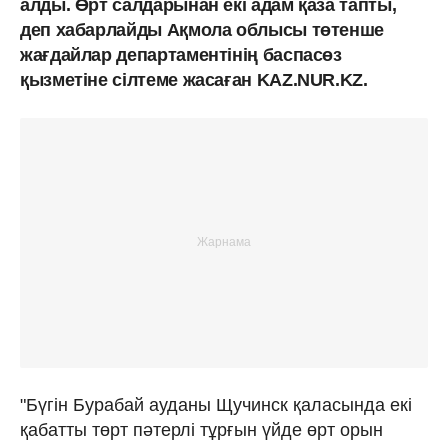
алды. Өрт салдарынан екі адам қаза тапты,
деп хабарлайды Ақмола облысы төтенше
жағдайлар департаментінің баспасөз
қызметіне сілтеме жасаған KAZ.NUR.KZ.
"Бүгін Бурабай ауданы Щучинск қаласында екі
қабатты төрт пәтерлі тұрғын үйде өрт орын