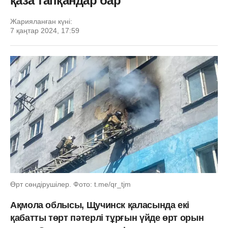
қаза тапқандар бар
Жарияланған күні:
7 қаңтар 2024, 17:59
Өрт сөндірушілер. Фото: t.me/qr_tjm
Ақмола облысы, Щучинск қаласында екі
қабатты төрт пәтерлі тұрғын үйде өрт орын