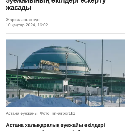
әуежайының өкілдері ескерту
жасады
Жарияланған күні:
10 қаңтар 2024, 16:02
Астана әуежайы. Фото: nn-airport.kz
Астана халықаралық әуежайы өкілдері