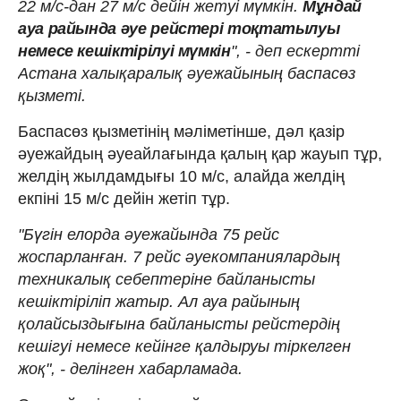
22 м/с-дан 27 м/с дейін жетуі мүмкін.
Мұндай
ауа райында әуе рейстері тоқтатылуы
немесе кешіктірілуі мүмкін
", - деп ескертті
Астана халықаралық әуежайының баспасөз
қызметі.
Баспасөз қызметінің мәліметінше, дәл қазір
әуежайдың әуеайлағында қалың қар жауып тұр,
желдің жылдамдығы 10 м/с, алайда желдің
екпіні 15 м/с дейін жетіп тұр.
"Бүгін елорда әуежайында 75 рейс
жоспарланған. 7 рейс әуекомпаниялардың
техникалық себептеріне байланысты
кешіктіріліп жатыр. Ал ауа райының
қолайсыздығына байланысты рейстердің
кешігуі немесе кейінге қалдыруы тіркелген
жоқ", - делінген хабарламада.