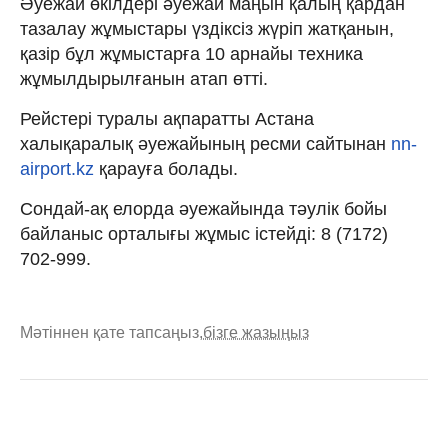
Әуежай өкілдері әуежай маңын қалың қардан
тазалау жұмыстары үздіксіз жүріп жатқанын,
қазір бұл жұмыстарға 10 арнайы техника
жұмылдырылғанын атап өтті.
Рейстері туралы ақпаратты Астана
халықаралық әуежайының ресми сайтынан
nn-
airport.kz
қарауға болады.
Сондай-ақ елорда әуежайында тәулік бойы
байланыс орталығы жұмыс істейді: 8 (7172)
702-999.
Мәтіннен қате тапсаңыз,
бізге жазыңыз