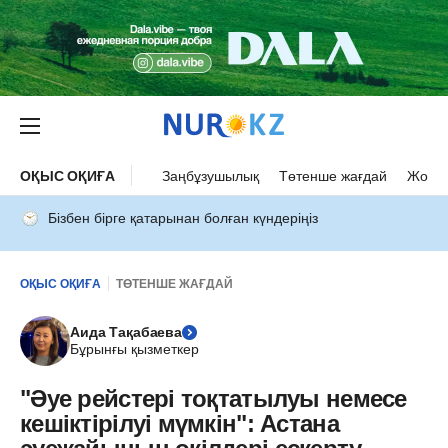
ОҚЫС ОҚИҒА
Заңбұзушылық
Төтенше жағдай
Жол а
Бізбен бірге қатарынан болған күндеріңіз
ОҚЫС ОҚИҒА
ТӨТЕНШЕ ЖАҒДАЙ
Аида Тақабаева
Бұрынғы қызметкер
"Әуе рейстері тоқтатылуы немесе
кешіктірілуі мүмкін": Астана