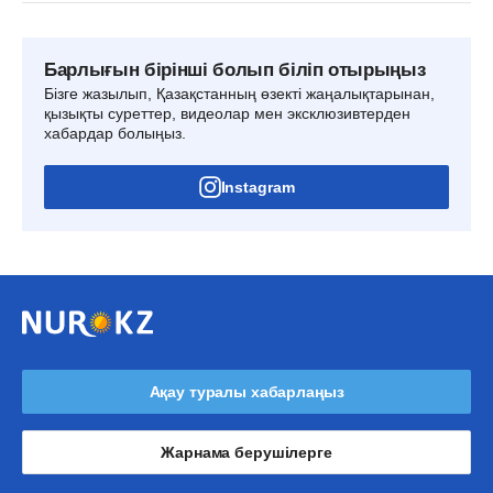
Барлығын бірінші болып біліп отырыңыз
Бізге жазылып, Қазақстанның өзекті жаңалықтарынан,
қызықты суреттер, видеолар мен эксклюзивтерден
хабардар болыңыз.
Instagram
Ақау туралы хабарлаңыз
Жарнама берушілерге