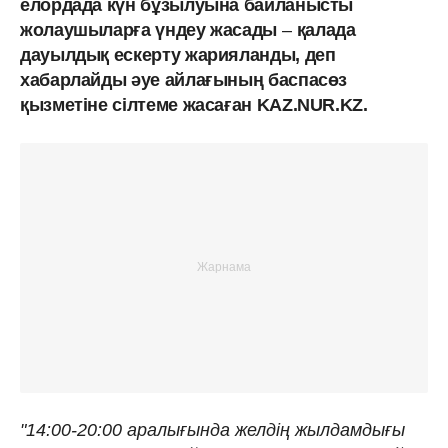
елордада күн бұзылуына байланысты
жолаушыларға үндеу жасады
–
қалада
дауылдық ескерту жарияланды, деп
хабарлайды әуе айлағының баспасөз
қызметіне сілтеме жасаған KAZ.NUR.KZ.
"14:00-20:00 аралығында желдің жылдамдығы