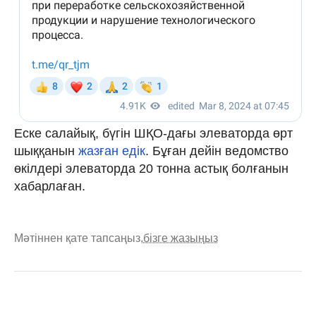
Еске салайық, бүгін ШҚО-дағы элеваторда өрт
шыққанын
жазған едік
. Бұған дейін ведомство
өкілдері элеваторда 20 тонна астық болғанын
хабарлаған.
Мәтіннен қате тапсаңыз,
бізге жазыңыз