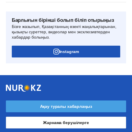
Барлығын бірінші болып біліп отырыңыз
Бізге жазылып, Қазақстанның өзекті жаңалықтарынан,
қызықты суреттер, видеолар мен эксклюзивтерден
хабардар болыңыз.
Instagram
Ақау туралы хабарлаңыз
Жарнама берушілерге