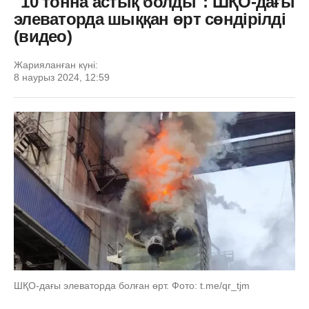
"10 тонна астық болды": ШҚО-дағы
элеваторда шыққан өрт сөндірілді
(видео)
Жарияланған күні:
8 наурыз 2024, 12:59
ШҚО-дағы элеваторда болған өрт. Фото: t.me/qr_tjm