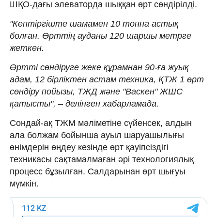
ШҚО-дағы элеваторда шыққан өрт сөндірілді.
"Кептіргіште шамамен 10 тонна астық
болған. Өрттің ауданы 120 шаршы метрге
жеткен.
Өртті сөндіруге жеке құрамнан 90-ға жуық
адам, 12 бірліктен астам техника, ҚТЖ 1 өрт
сөндіру пойызы, ТЖД және "Васкен" ЖШС
қатысты", – делінген хабарламада.
Сондай-ақ ТЖМ мәліметіне сүйенсек, алдын
ала болжам бойынша ауыл шаруашылығы
өнімдерін өңдеу кезінде өрт қауіпсіздігі
техникасы сақтамалмаған әрі технологиялық
процесс бұзылған. Салдарынан өрт шығуы
мүмкін.