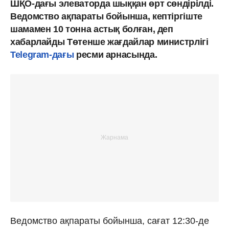
ШҚО-дағы элеваторда шыққан өрт сөндірілді.
Ведомство ақпараты бойынша, кептіргіште
шамамен 10 тонна астық болған, деп
хабарлайды Төтенше жағдайлар министрлігі
Telegram-дағы
ресми арнасында.
Ведомство ақпараты бойынша, сағат 12:30-де