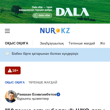
ОҚЫС ОҚИҒА
Заңбұзушылық
Төтенше жағдай
Жол а
Бізбен бірге қатарынан болған күндеріңіз
18+
ОҚЫС ОҚИҒА
ТӨТЕНШЕ ЖАҒДАЙ
Рамазан Есмағамбетов
Бұрынғы қызметкер