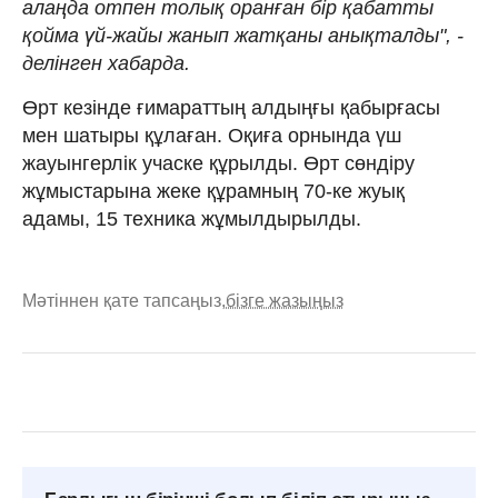
алаңда отпен толық оранған бір қабатты
қойма үй-жайы жанып жатқаны анықталды", -
делінген хабарда.
Өрт кезінде ғимараттың алдыңғы қабырғасы
мен шатыры құлаған. Оқиға орнында үш
жауынгерлік учаске құрылды. Өрт сөндіру
жұмыстарына жеке құрамның 70-ке жуық
адамы, 15 техника жұмылдырылды.
Мәтіннен қате тапсаңыз,
бізге жазыңыз