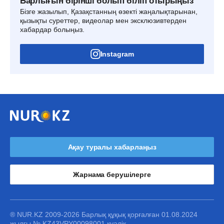
Барлығын бірінші болып біліп отырыңыз
Бізге жазылып, Қазақстанның өзекті жаңалықтарынан,
қызықты суреттер, видеолар мен эксклюзивтерден
хабардар болыңыз.
Instagram
Ақау туралы хабарлаңыз
Жарнама берушілерге
® NUR.KZ 2009-2026 Барлық құқық қорғалған 01.08.2024
жылғы № KZ43VPY00098001 куәлік.