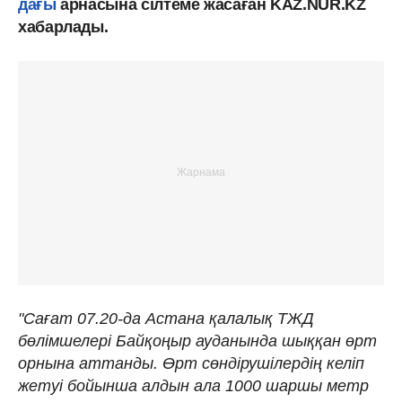
дағы
арнасына сілтеме жасаған KAZ.NUR.KZ
хабарлады.
"Сағат 07.20-да Астана қалалық ТЖД
бөлімшелері Байқоңыр ауданында шыққан өрт
орнына аттанды. Өрт сөндірушілердің келіп
жетуі бойынша алдын ала 1000 шаршы метр