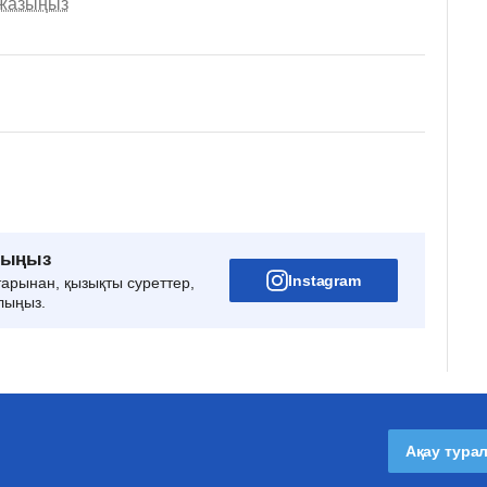
 жазыңыз
рыңыз
Instagram
тарынан, қызықты суреттер,
лыңыз.
Ақау тура