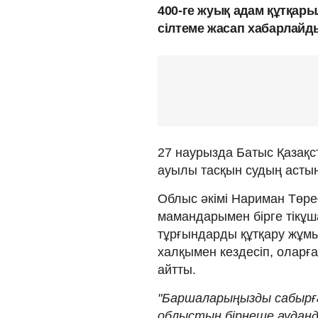
400-ге жуық адам құтқар
сілтеме жасап хабарлайд
27 наурызда Батыс Қазақ
ауылы тасқын судың асты
Облыс әкімі Нариман Төре
мамандарымен бірге тікұш
тұрғындарды құтқару жұмы
халқымен кездесіп, оларға
айтты.
"Баршаларыңызды сабырғ
облыстың бірнеше ауданд