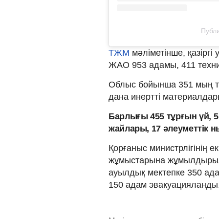
Публи
ТЖМ
мәліметінше, қазірг
ЖАО 953 адамы, 411 тех
Облыс бойынша 351 мың те
дана инертті материалдары
Барлығы 455 тұрғын үй, 5
жайлары, 17 әлеуметтік н
Қорғаныс министрлігінің е
жұмыстарына жұмылдырылд
ауылдық мектепке 350 ада
150 адам эвакуацияланды