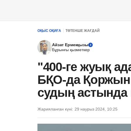
ОҚЫС ОҚИҒА
ТӨТЕНШЕ ЖАҒДАЙ
Айзат Ермекқызы
Бұрынғы қызметкер
"400-ге жуық а
БҚО-да Қоржын
судың астында 
Жарияланған күні:
29 наурыз 2024, 10:25