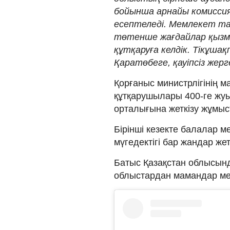
бойынша арнайы комиссия
есептеледі. Мемлекет тара
төтенше жағдайлар қызме
құтқаруға келдік. Тікұш
Қаратөбеге, қауіпсіз жерге
Қорғаныс министрлігінің 
құтқарушылары 400-ге жуы
орталығына жеткізу жұмыс
Бірінші кезекте балалар 
мүгедектігі бар жандар жетк
Батыс Қазақстан облысынд
облыстардан мамандар м