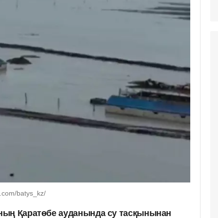
.com/batys_kz/
ның Қаратөбе ауданында су тасқынынан