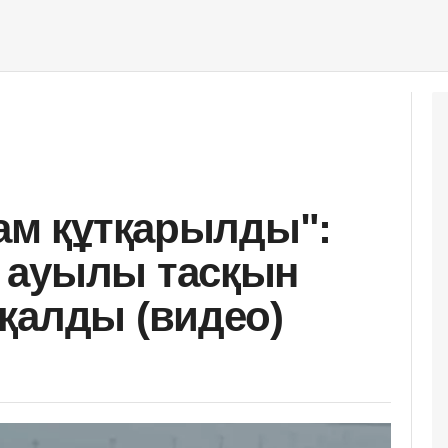
дам құтқарылды":
 ауылы тасқын
қалды (видео)