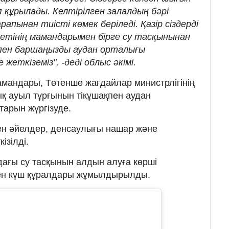
 құрылады. Келтірілген залалдың бәрі
пынан тиісті көмек беріледі. Қазір сіздерді
тінің мамандарымен бірге су тасқынынан
ақпен баршаңызды аудан орталығы
 жеткіземіз", -деді облыс әкімі.
мамандары, Төтенше жағдайлар министрлігінің
қ ауыл тұрғынын тікұшақпен аудан
тарын жүргізуде.
мен әйелдер, денсаулығы нашар және
ізілді.
ағы су тасқынын алдын алуға көрші
ен күш құралдары жұмылдырылды.