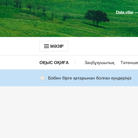
МӘЗІР
ОҚЫС ОҚИҒА
Заңбұзушылық
Төтенше
Бізбен бірге қатарынан болған күндеріңіз