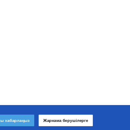
лы хабарлаңыз
Жарнама берушілерге