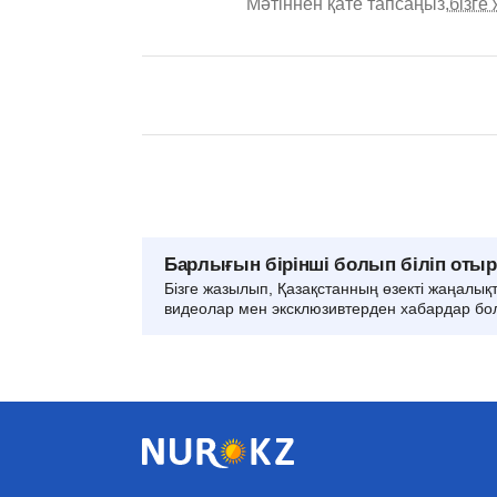
Мәтіннен қате тапсаңыз,
бізге
Барлығын бірінші болып біліп оты
Бізге жазылып, Қазақстанның өзекті жаңалық
видеолар мен эксклюзивтерден хабардар бо