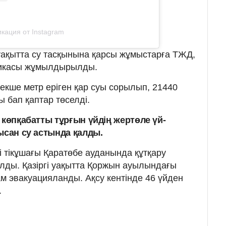
кация от Instagram
і уақытта су тасқынына қарсы жұмыстарға ТЖД,
никасы жұмылдырылды.
кше метр еріген қар суы сорылып, 21440
 бап қаптар төселді.
 көпқабатты тұрғын үйдің жертөле үй-
ысан су астында қалды.
кі тікұшағы Қаратөбе ауданында құтқару
ы. Қазіргі уақытта Қоржын ауылындағы
м эвакуацияланды. Ақсу кентінде 46 үйден
.