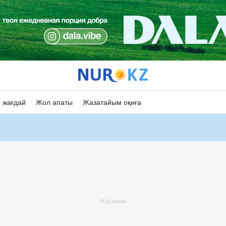
 жағдай
Жол апаты
Жазатайым оқиға