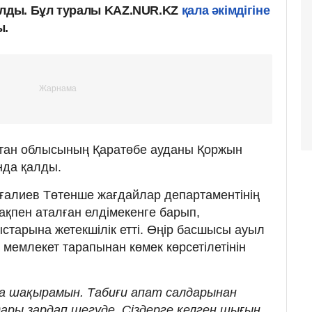
ылды. Бұл туралы KAZ.NUR.KZ
қала әкімдігіне
ы.
стан облысының Қаратөбе ауданы Қоржын
нда қалды.
ғалиев Төтенше жағдайлар департаментінің
ақпен аталған елдімекенге барып,
старына жетекшілік етті. Өңір басшысы ауыл
 мемлекет тарапынан көмек көрсетілетінін
а шақырамын. Табиғи апат салдарынан
ары зардап шегуде. Сіздерге келген шығын