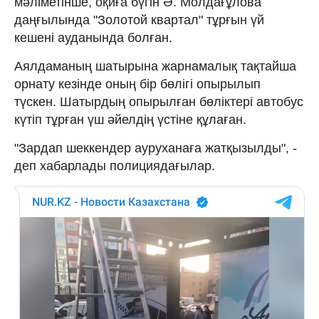
мәліметінше, оқиға бүгін Ә. Молдағұлова
даңғылында "Золотой квартал" тұрғын үй
кешені ауданында болған.
Аялдаманың шатырына жарнамалық тақтайша
орнату кезінде оның бір бөлігі опырылып
түскен. Шатырдың опырылған бөліктері автобус
күтіп тұрған үш әйелдің үстіне құлаған.
"Зардап шеккендер ауруханаға жатқызылды", -
деп хабарлады полициядағылар.