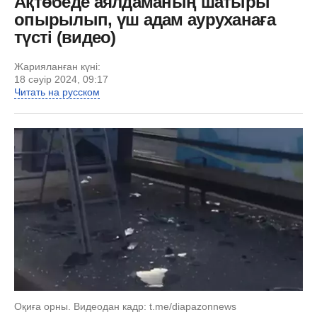
Ақтөбеде аялдаманың шатыры
опырылып, үш адам ауруханаға
түсті (видео)
Жарияланған күні:
18 сәуір 2024, 09:17
Читать на русском
Оқиға орны. Видеодан кадр: t.me/diapazonnews