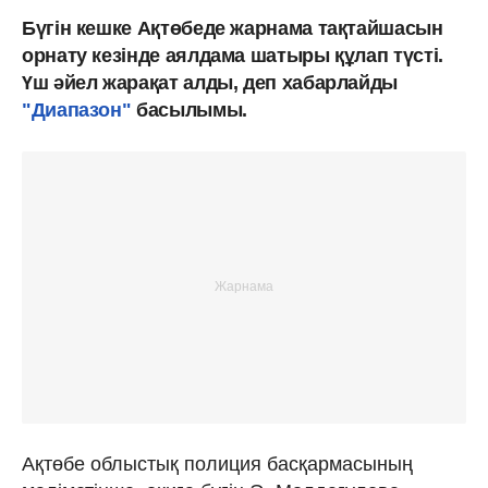
Бүгін кешке Ақтөбеде жарнама тақтайшасын
орнату кезінде аялдама шатыры құлап түсті.
Үш әйел жарақат алды, деп хабарлайды
"Диапазон"
басылымы.
Ақтөбе облыстық полиция басқармасының