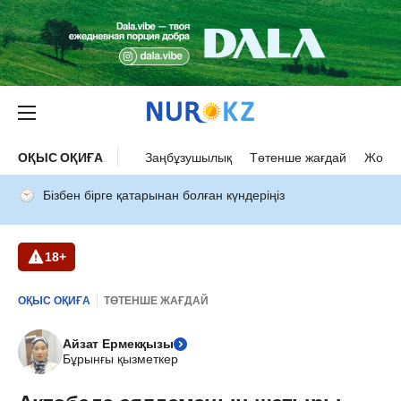
ОҚЫС ОҚИҒА
Заңбұзушылық
Төтенше жағдай
Жол а
Бізбен бірге қатарынан болған күндеріңіз
18+
ОҚЫС ОҚИҒА
ТӨТЕНШЕ ЖАҒДАЙ
Айзат Ермекқызы
Бұрынғы қызметкер