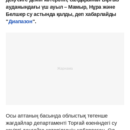
ауданындағы үш ауыл – Мамыр, Нұра және
Белшер су астында қалды, деп хабарлайды
"
Диапазон
".
Осы аптаның басында облыстық төтенше
жағдайлар департаменті Торғай өзеніндегі су