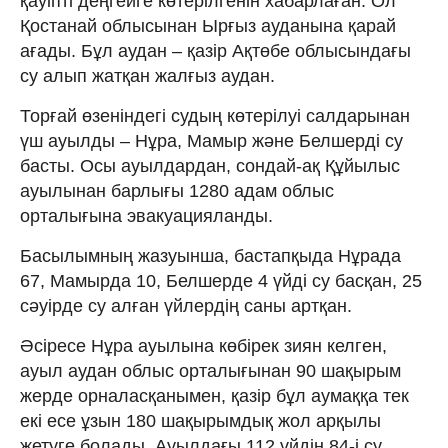
қауіпті деңгейге көтерілгенін хабарлаған. Ол
Қостанай облысынан Ырғыз ауданына қарай
ағады. Бұл аудан – қазір Ақтөбе облысындағы
су алып жатқан жалғыз аудан.
Торғай өзеніндегі судың көтерілуі салдарынан
үш ауылды – Нұра, Мамыр және Белшерді су
басты. Осы ауылдардан, сондай-ақ Құйылыс
ауылынан барлығы 1280 адам облыс
орталығына эвакуацияланды.
Басылымның жазуынша, бастапқыда Нұрада
67, Мамырда 10, Белшерде 4 үйді су басқан, 25
сәуірде су алған үйлердің саны артқан.
Әсіресе Нұра ауылына көбірек зиян келген,
ауыл аудан облыс орталығынан 90 шақырым
жерде орналасқанымен, қазір бұл аумаққа тек
екі есе ұзын 180 шақырымдық жол арқылы
жетуге болады. Ауылдағы 112 үйдің 84-і су