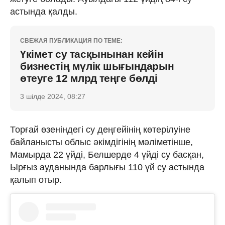
астында қалды.
СВЕЖАЯ ПУБЛИКАЦИЯ ПО ТЕМЕ:
Үкімет су тасқынынан кейін
бизнестің мүлік шығындарын
өтеуге 12 млрд теңге бөлді
3 шілде 2024, 08:27
Торғай өзеніндегі су деңгейінің көтерілуіне
байланысты облыс әкімдігінің мәліметінше,
Мамырда 22 үйді, Белшерде 4 үйді су басқан,
Ырғыз ауданында барлығы 110 үй су астында
қалып отыр.