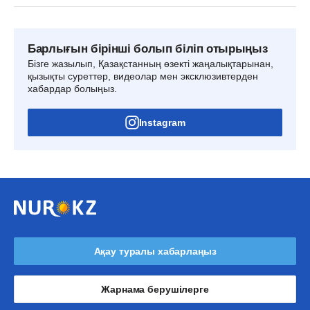
Барлығын бірінші болып біліп отырыңыз
Бізге жазылып, Қазақстанның өзекті жаңалықтарынан,
қызықты суреттер, видеолар мен эксклюзивтерден
хабардар болыңыз.
Instagram
Ақау туралы хабарлаңыз
Жарнама берушілерге