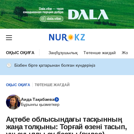
ОҚЫС ОҚИҒА
Заңбұзушылық
Төтенше жағдай
Жол а
Бізбен бірге қатарынан болған күндеріңіз
ОҚЫС ОҚИҒА
ТӨТЕНШЕ ЖАҒДАЙ
Аида Тақабаева
Бұрынғы қызметкер
Ақтөбе облысындағы тасқынның
жаңа толқыны: Торғай өзені тасып,