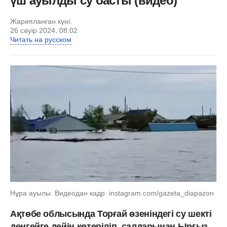
үш ауылды су басты (видео)
Жарияланған күні:
26 сәуір 2024, 08:02
Читать на русском
Нұра ауылы. Видеодан кадр: instagram.com/gazeta_diapazon
Ақтөбе облысында Торғай өзеніндегі су шекті
деңгейге дейін көтеріліп, салдарынан Ырғыз