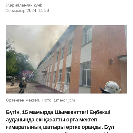
Жарияланған күні:
15 мамыр 2024, 11:38
Өртенген мектеп. Фото: t.me/qr_tjm
Бүгін, 15 мамырда Шымкенттегі Еңбекші
ауданында екі қабатты орта мектеп
ғимаратының шатыры өртке оранды. Бұл