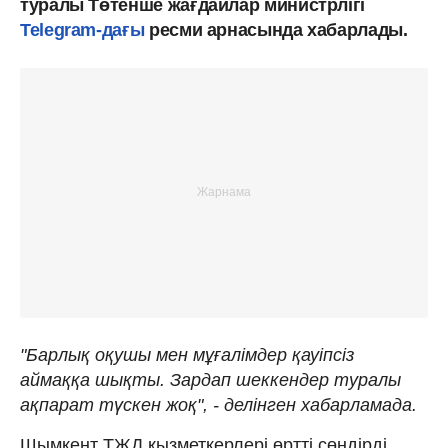
туралы Төтенше жағдайлар министрлігі
Telegram-дағы
ресми арнасында хабарлады.
"Барлық оқушы мен мұғалімдер қауіпсіз
аймаққа шықты. Зардап шеккендер туралы
ақпарат түскен жоқ", - делінген хабарламада.
Шымкент ТЖД қызметкерлері өртті сөндірді.