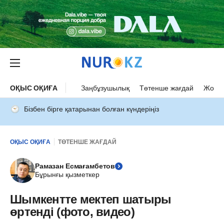
ОҚЫС ОҚИҒА
Заңбұзушылық
Төтенше жағдай
Жол а
Бізбен бірге қатарынан болған күндеріңіз
ОҚЫС ОҚИҒА
ТӨТЕНШЕ ЖАҒДАЙ
Рамазан Есмағамбетов
Бұрынғы қызметкер
Шымкентте мектеп шатыры
өртенді (фото, видео)