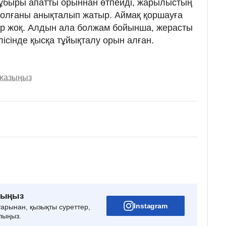
құбыры апатты орыннан өтпейді, жарылыстың
болғаны анықталып жатыр. Аймақ қоршауға
р жоқ. Алдын ала болжам бойынша, жерасты
ісінде қысқа тұйықталу орын алған.
 жазыңыз
рыңыз
Instagram
тарынан, қызықты суреттер,
лыңыз.