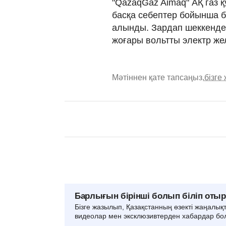
"QazaqGaz Aimaq" АҚ газ 
басқа себептер бойынша 
алынды. Зардап шеккенде
жоғары вольтты электр жел
Мәтіннен қате тапсаңыз,
бізге
Барлығын бірінші болып біліп оты
Бізге жазылып, Қазақстанның өзекті жаңалық
видеолар мен эксклюзивтерден хабардар бо