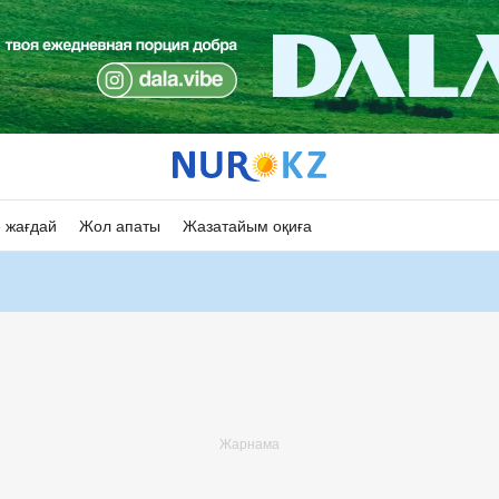
 жағдай
Жол апаты
Жазатайым оқиға