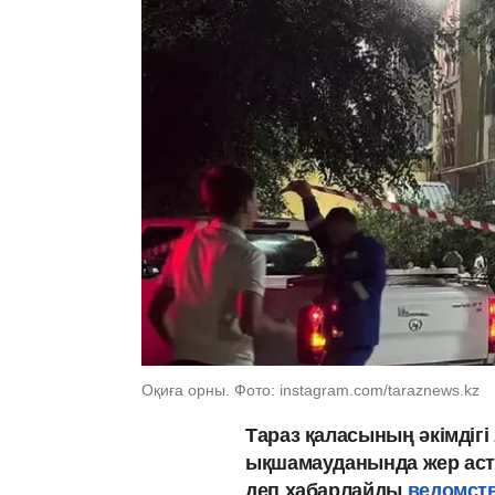
Оқиға орны. Фото: instagram.com/taraznews.kz
Тараз қаласының әкімдігі
ықшамауданында жер аст
деп хабарлайды
ведомст