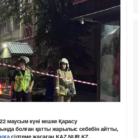
 22 маусым күні кешке Қарасу
ында болған қатты жарылыс себебін айтты,
воға
сілтеме жасаған KAZ.NUR.KZ.