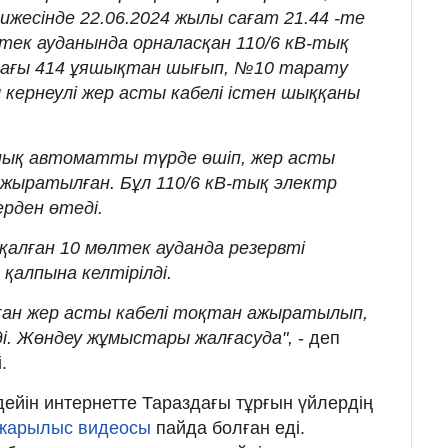
жесінде 22.06.2024 жылы сағат 21.44 -те
лтек ауданында орналасқан 110/6 кВ-тық
дағы 414 ұяшықтан шығып, №10 тарату
 кернеулі жер асты кабелі істен шыққаны
шық автоматты түрде өшіп, жер асты
ажыратылған. Бұл 110/6 кВ-тық электр
ерден өтеді.
қалған 10 мөлтек ауданда резервті
қалпына келтірілді.
ған жер асты кабелі тоқтан ажыратылып,
лді. Жөндеу жұмыстары жалғасуда",
- деп
.
 дейін интернетте Тараздағы тұрғын үйлердің
 жарылыс видеосы
пайда болған еді.