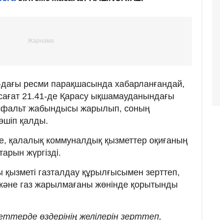
-дағы ресми парақшасында хабарланғандай,
сағат 21.41-де Қарасу ықшамауданындағы
 асфальт жабындысы жарылып, соның
өшіп қалды.
е, қалалық коммуналдық қызметтер оқиғаның
арын жүргізді.
қызметі газталдау құрылғысымен зерттеп,
 және газ жарылмағаны жөнінде қорытынды
ттерде өздерінің желілерін зерттеп,