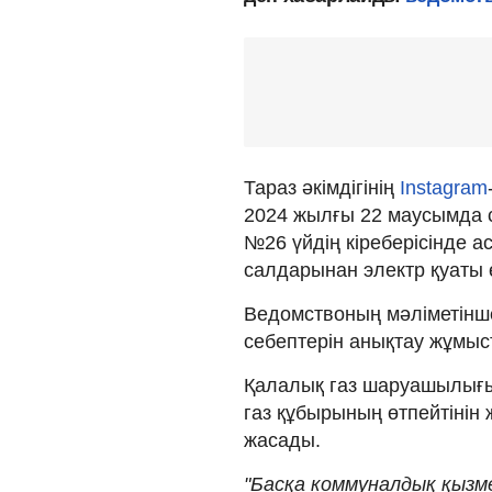
Тараз әкімдігінің
Instagram
2024 жылғы 22 маусымда 
№26 үйдің кіреберісінде
салдарынан электр қуаты 
Ведомствоның мәліметінш
себептерін анықтау жұмыст
Қалалық газ шаруашылығы 
газ құбырының өтпейтінін
жасады.
"Басқа коммуналдық қызме