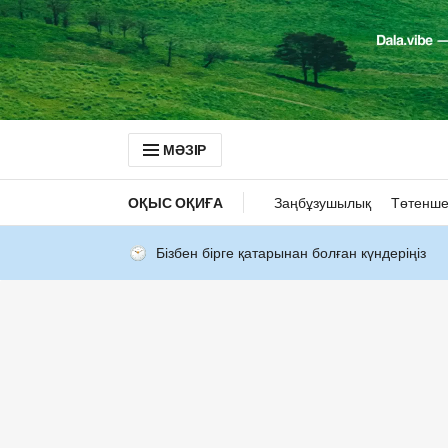
МӘЗІР
ОҚЫС ОҚИҒА
Заңбұзушылық
Төтенше
Бізбен бірге қатарынан болған күндеріңіз