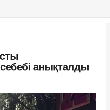
асты
ебебі анықталды