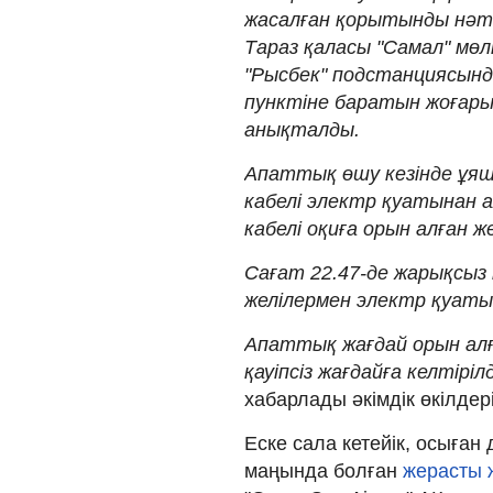
жасалған қорытынды нәти
Тараз қаласы "Самал" мө
"Рысбек" подстанциясын
пунктіне баратын жоғары
анықталды.
Апаттық өшу кезінде ұя
кабелі электр қуатынан 
кабелі оқиға орын алған ж
Сағат 22.47-де жарықсыз 
желілермен электр қуаты 
Апаттық жағдай орын ал
қауіпсіз жағдайға келтірі
хабарлады әкімдік өкілдері
Еске сала кетейік, осыған
маңында болған
жерасты