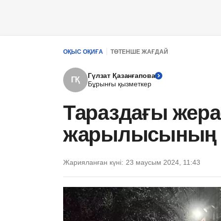
ОҚЫС ОҚИҒА
ТӨТЕНШЕ ЖАҒДАЙ
Гүлзат Қазанғапова
ГҚ
Бұрынғы қызметкер
Тараздағы жер
жарылысының с
Жарияланған күні:
23 маусым 2024, 11:43