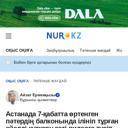
ОҚЫС ОҚИҒА
Заңбұзушылық
Төтенше жағдай
Жол а
Бізбен бірге қатарынан болған күндеріңіз
ОҚЫС ОҚИҒА
ТӨТЕНШЕ ЖАҒДАЙ
Айзат Ермекқызы
Бұрынғы қызметкер
Астанада 7-қабатта өртенген
пәтердің балконында ілініп тұрған