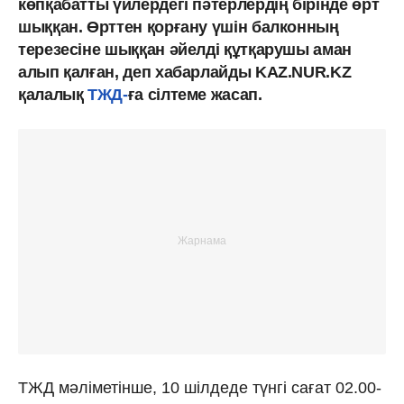
көпқабатты үйлердегі пәтерлердің бірінде өрт
шыққан. Өрттен қорғану үшін балконның
терезесіне шыққан әйелді құтқарушы аман
алып қалған, деп хабарлайды KAZ.NUR.KZ
қалалық
ТЖД
-
ға сілтеме жасап.
ТЖД мәліметінше, 10 шілдеде түнгі сағат 02.00-