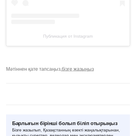
Публикация от Instagram
Мәтіннен қате тапсаңыз,
бізге жазыңыз
Барлығын бірінші болып біліп отырыңыз
Бізге жазылып, Қазақстанның өзекті жаңалықтарынан,
қызықты суреттер, видеолар мен эксклюзивтерден