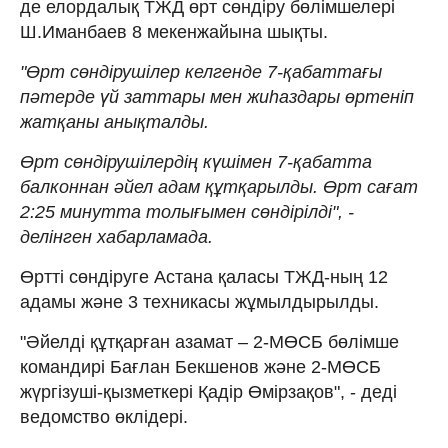
де елордалық ТЖД өрт сөндіру бөлімшелері
Ш.Иманбаев 8 мекенжайына шықты.
"Өрт сөндірушілер келгенде 7-қабаттағы
пәтерде үй заттары мен жиhаздары өртеніп
жатқаны анықталды.
Өрт сөндірушілердің күшімен 7-қабатта
балконнан әйел адам құтқарылды. Өрт сағат
2:25 минутта толығымен сөндірілді", -
делінген хабарламада.
Өртті сөндіруге Астана қаласы ТЖД-ның 12
адамы және 3 техникасы жұмылдырылды.
"Әйелді құтқарған азамат – 2-МӨСБ бөлімше
командирі Бағлан Бекшенов және 2-МӨСБ
жүргізуші-қызметкері Қадір Өмірзақов", - деді
ведомство өклідері.