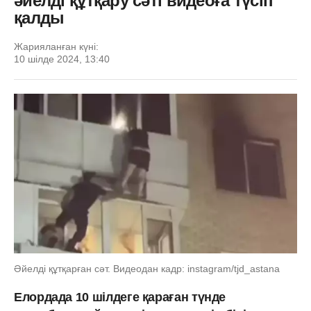
әйелді құтқару сәті видеоға түсіп
қалды
Жарияланған күні:
10 шілде 2024, 13:40
Әйелді құтқарған сәт. Видеодан кадр: instagram/tjd_astana
Елордада 10 шілдеге қараған түнде