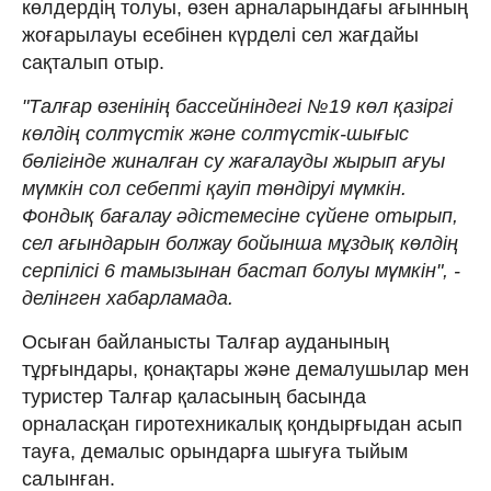
көлдердің толуы, өзен арналарындағы ағынның
жоғарылауы есебінен күрделі сел жағдайы
сақталып отыр.
"Талғар өзенінің бассейніндегі №19 көл қазіргі
көлдің солтүстік және солтүстік-шығыс
бөлігінде жиналған су жағалауды жырып ағуы
мүмкін сол себепті қауіп төндіруі мүмкін.
Фондық бағалау әдістемесіне сүйене отырып,
сел ағындарын болжау бойынша мұздық көлдің
серпілісі 6 тамызынан бастап болуы мүмкін", -
делінген хабарламада.
Осыған байланысты Талғар ауданының
тұрғындары, қонақтары және демалушылар мен
туристер Талғар қаласының басында
орналасқан гиротехникалық қондырғыдан асып
тауға, демалыс орындарға шығуға тыйым
салынған.