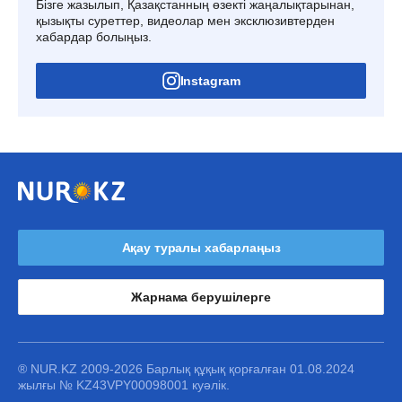
Бізге жазылып, Қазақстанның өзекті жаңалықтарынан,
қызықты суреттер, видеолар мен эксклюзивтерден
хабардар болыңыз.
Instagram
Ақау туралы хабарлаңыз
Жарнама берушілерге
® NUR.KZ 2009-2026 Барлық құқық қорғалған 01.08.2024
жылғы № KZ43VPY00098001 куәлік.