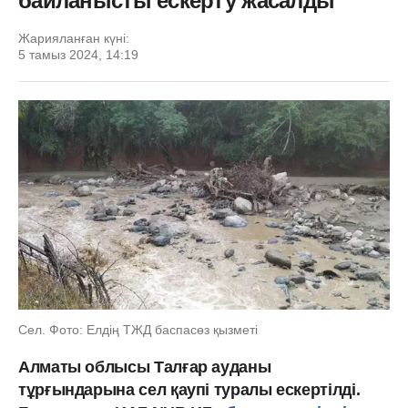
байланысты ескерту жасалды
Жарияланған күні:
5 тамыз 2024, 14:19
Сел. Фото: Елдің ТЖД баспасөз қызметі
Алматы облысы Талғар ауданы
тұрғындарына сел қаупі туралы ескертілді.