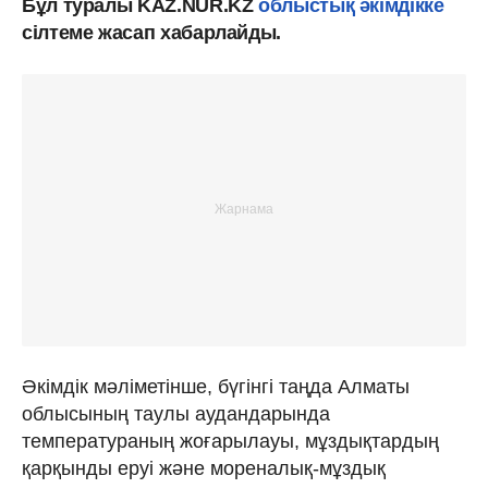
Бұл туралы KAZ.NUR.KZ
облыстық әкімдікке
сілтеме жасап хабарлайды.
Әкімдік мәліметінше, бүгінгі таңда Алматы
облысының таулы аудандарында
температураның жоғарылауы, мұздықтардың
қарқынды еруі және мореналық-мұздық