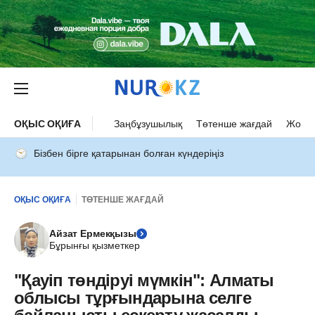
ОҚЫС ОҚИҒА
Заңбұзушылық
Төтенше жағдай
Жол а
Бізбен бірге қатарынан болған күндеріңіз
ОҚЫС ОҚИҒА
ТӨТЕНШЕ ЖАҒДАЙ
Айзат Ермекқызы
Бұрынғы қызметкер
"Қауіп төндіруі мүмкін": Алматы
облысы тұрғындарына селге