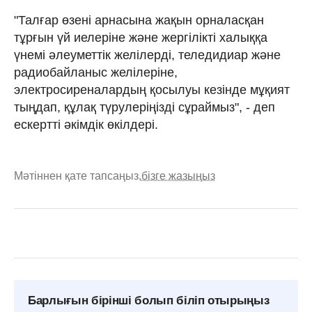
"Талғар өзені арнасына жақын орналасқан
тұрғын үй иелеріне және жергілікті халыққа
үнемі әлеуметтік желілерді, теледидиар және
радиобайланыс желілеріне,
электросиреналардың қосылуы кезінде мұқият
тыңдап, құлақ түрулеріңізді сұраймыз", - деп
ескертті әкімдік өкілдері.
Мәтіннен қате тапсаңыз,
бізге жазыңыз
Барлығын бірінші болып біліп отырыңыз