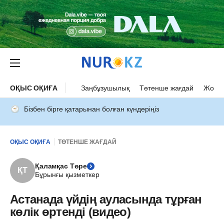
ОҚЫС ОҚИҒА
Заңбұзушылық
Төтенше жағдай
Жол а
Бізбен бірге қатарынан болған күндеріңіз
ОҚЫС ОҚИҒА
ТӨТЕНШЕ ЖАҒДАЙ
Қаламқас Төре
ҚТ
Бұрынғы қызметкер
Астанада үйдің ауласында тұрған
көлік өртенді (видео)