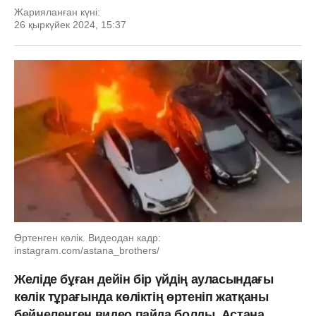
Жарияланған күні:
26 қыркүйек 2024, 15:37
Өртенген көлік. Видеодан кадр:
instagram.com/astana_brothers/
Желіде бұған дейін бір үйдің ауласындағы
көлік тұрағында көліктің өртеніп жатқаны
бейнеленген видео пайда болды. Астана