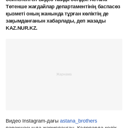
Төтенше жағдайлар департаментінің баспасөз
қызметі оның жанында тұрған көліктің де
зақымданғанын хабарлады, деп жазады
KAZ.NUR.KZ.
Видео Instagram-дағы
astana_brothers
парақшасында жарияланған. Кадрларда көлік