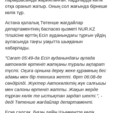
отқа оранып жатыр. Оның сол жағында бірнеше
көлік тұр.
Астана қалалық Төтенше жағдайлар
департаментінің баспасөз қызметі NUR.KZ
тілшісіне өрттің Есіл ауданындағы тұрғын үйдің
ауласында таңғы уақытта шыққанын
хабарлады.
"Сағат 05:49-да Есіл ауданындағы аулада
автокөлік өртеніп жатқаны туралы ақпарат
түсті. Оқиға орнына дереу жеке құрамның бес
адамы мен бір техника жетті. Өрт 06:08-де
сөндірілді. Жүктер Автокөліктің жүк салғышы
мен салоны өртеніп жатты. Жақын жерде
тұрған көлік те ыстықтан зардап шекті.", -
деді Төтенше жағдайлар департаменті.
Еске салсақ, бұған дейін Шымкентте көлік