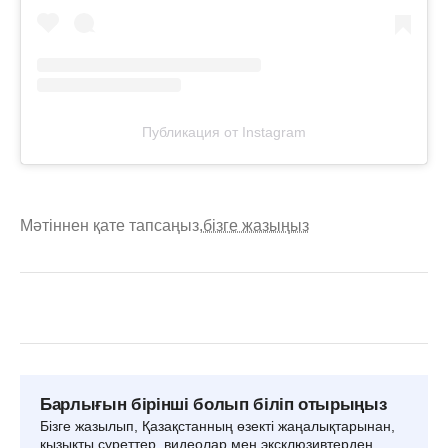
Публикация от Instagram
Мәтіннен қате тапсаңыз,
бізге жазыңыз
Барлығын бірінші болып біліп отырыңыз
Бізге жазылып, Қазақстанның өзекті жаңалықтарынан,
қызықты суреттер, видеолар мен эксклюзивтерден