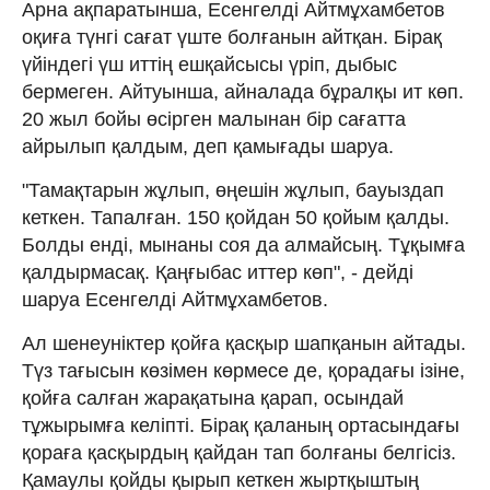
Арна ақпаратынша, Есенгелді Айтмұхамбетов
оқиға түнгі сағат үште болғанын айтқан. Бірақ
үйіндегі үш иттің ешқайсысы үріп, дыбыс
бермеген. Айтуынша, айналада бұралқы ит көп.
20 жыл бойы өсірген малынан бір сағатта
айрылып қалдым, деп қамығады шаруа.
"Тамақтарын жұлып, өңешін жұлып, бауыздап
кеткен. Тапалған. 150 қойдан 50 қойым қалды.
Болды енді, мынаны соя да алмайсың. Тұқымға
қалдырмасақ. Қаңғыбас иттер көп", - дейді
шаруа Есенгелді Айтмұхамбетов.
Ал шенеуніктер қойға қасқыр шапқанын айтады.
Түз тағысын көзімен көрмесе де, қорадағы ізіне,
қойға салған жарақатына қарап, осындай
тұжырымға келіпті. Бірақ қаланың ортасындағы
қораға қасқырдың қайдан тап болғаны белгісіз.
Қамаулы қойды қырып кеткен жыртқыштың