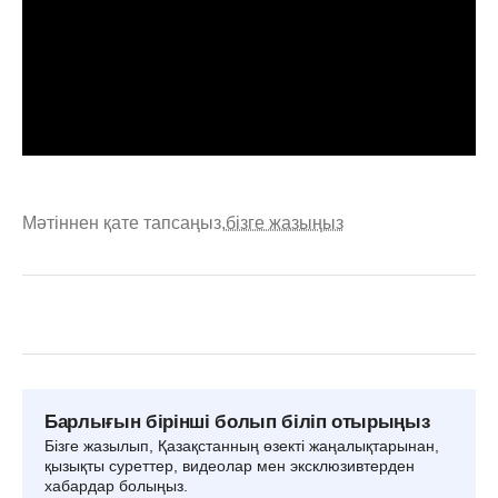
Мәтіннен қате тапсаңыз,
бізге жазыңыз
Барлығын бірінші болып біліп отырыңыз
Бізге жазылып, Қазақстанның өзекті жаңалықтарынан,
қызықты суреттер, видеолар мен эксклюзивтерден
хабардар болыңыз.