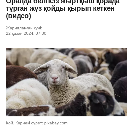
Оралда белгісіз жыртқыш қорада
тұрған жүз қойды қырып кеткен
(видео)
Жарияланған күні:
22 қазан 2024, 07:30
Қой. Көрнекі сурет: pixabay.com