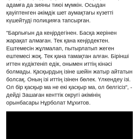
адамға да зияны тиюі мүмкін. Осыдан
қауіптенген әкімдік шет аумақтағы күзетті
күшейтуді полицияға тапсырған.
"Барлығын да кеңірдегінен. Басқа жерінен
жарақат алмаған. Тек қана кеңірдектен.
Ештемесін жұлмалап, пытырлатып жеген
ештемесі жоқ. Тек қана тамақтан алған. Бірінші
иттен күдіктеніп едік, онымен иттің кінәсі
болмады. Қасқырдың ізіне шейін жатыр айтатын
болсақ. Оның ізі иттің ізінен бөлек. Үлкендеу ізі.
Ол бір қасқыр ма не екі қасқыр ма, ол белгісіз", -
дейді Зашаған кенттік округі әкімінің
орынбасары Нұрболат Мұхитов.