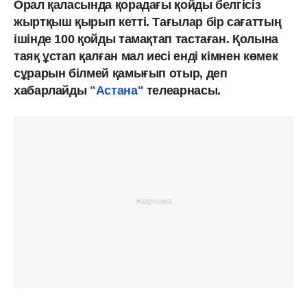
Орал қаласында қорадағы қойды белгісіз
жыртқыш қырып кетті. Тағылар бір сағаттың
ішінде 100 қойды тамақтап тастаған. Қолына
таяқ ұстап қалған мал иесі енді кімнен көмек
сұрарын білмей қамығып отыр, деп
хабарлайды
"Астана"
телеарнасы.