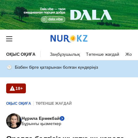
ОҚЫС ОҚИҒА
Заңбұзушылық
Төтенше жағдай
Жол а
Бізбен бірге қатарынан болған күндеріңіз
18+
ОҚЫС ОҚИҒА
ТӨТЕНШЕ ЖАҒДАЙ
Нұрила Ермекбай
Бұрынғы қызметкер