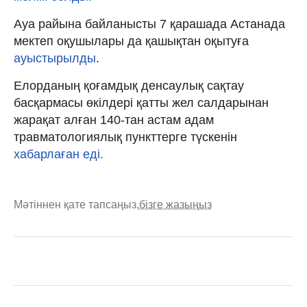
Ауа райына байланысты 7 қарашада Астанада
мектеп оқушылары да қашықтан оқытуға
ауыстырылды
.
Елорданың қоғамдық денсаулық сақтау
басқармасы өкілдері қатты жел салдарынан
жарақат алған 140-тан астам адам
травматологиялық пункттерге түскенін
хабарлаған еді.
Мәтіннен қате тапсаңыз,
бізге жазыңыз