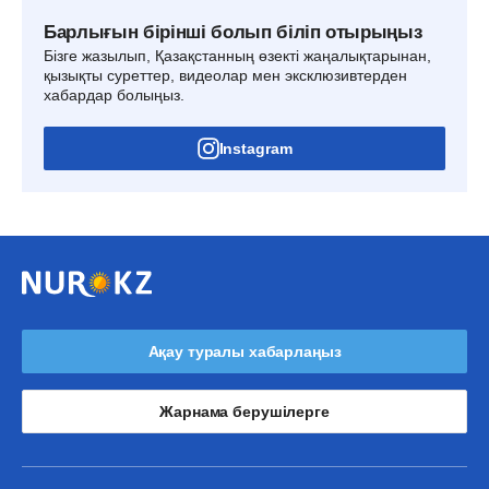
Барлығын бірінші болып біліп отырыңыз
Бізге жазылып, Қазақстанның өзекті жаңалықтарынан,
қызықты суреттер, видеолар мен эксклюзивтерден
хабардар болыңыз.
Instagram
Ақау туралы хабарлаңыз
Жарнама берушілерге