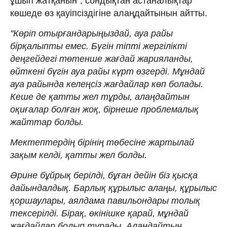
ұшып жатқанын", сондықтан астаналықтар
көшеде өз қауіпсіздігіне алаңдайтынын айтты.
"Көріп отырғандарыңыздай, ауа райы
бірқалыпты емес. Бүгін тіпті жергілікті
деңгейдегі төтенше жағдай жарияланды,
өйткені бүгін ауа райы күрт өзгерді. Мұндай
ауа райында келеңсіз жағдайлар көп болады.
Кеше де қатты жел тұрды, алаңдайтын
оқиғалар болған жоқ, бірнеше проблемалық
жайттар болды.
Мектептердің бірінің төбесіне жартылай
зақым келді, қатты жел болды.
Әрине бұйрық берілді, бұған дейін біз қысқа
дайындалдық. Барлық құрылыс алаңы, құрылыс
қоршаулары, аялдама павильондары толық
тексерілді. Бірақ, өкінішке қарай, мұндай
жағдайлар болып тұрады. Алаңдайтын