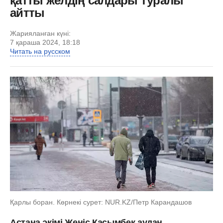
қатты желдің салдары туралы
айтты
Жарияланған күні:
7 қараша 2024, 18:18
Читать на русском
Қарлы боран. Көрнекі сурет: NUR.KZ/Петр Карандашов
Астана әкімі Жеңіс Қасымбек аудан