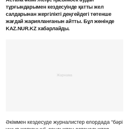
тұрғындарымен кездесуінде қатты жел
салдарынан жергілікті деңгейдегі төтенше
жағдай жарияланғанын айтты. Бұл жөнінде
KAZ.NUR.KZ хабарлайды.
Әкіммен кездесуде журналистер елордада "бәрі