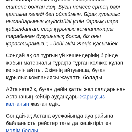
ештеңе болған жоқ. Бүгін немесе ертең бәрі
қалпына келеді деп ойлаймын. Бірақ құрылыс
нысандарының қауіпсіздігі үшін барлық шара
қабылданған, егер құрылыс компаниялары
тарабынан бұзушылық болса, біз оны
қарастырамыз.", - деді әкім Жеңіс Қасымбек.
Сондай-ақ ол тұрғын үй кешендерінің бірінде
жабын материалы тұрақта тұрған көлікке құлап
кеткенін айтты. Әкімнің айтуынша, бұған
құрылыс компаниясы жауапты болады.
Айта кетейік, бұған дейін қатты жел салдарынан
Астананың кейбір аудандары
жарықсыз
қалғанын
жазған едік.
Сондай-ақ Астана әуежайында ауа райына
байланысты рейстер тағы да кешіктірілгені
мәлім болды.