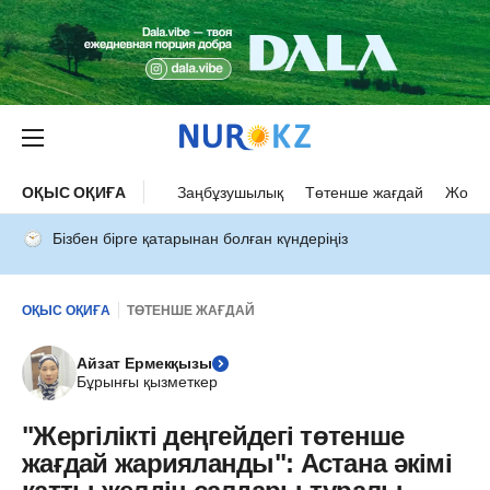
ОҚЫС ОҚИҒА
Заңбұзушылық
Төтенше жағдай
Жол а
Бізбен бірге қатарынан болған күндеріңіз
ОҚЫС ОҚИҒА
ТӨТЕНШЕ ЖАҒДАЙ
Айзат Ермекқызы
Бұрынғы қызметкер
"Жергілікті деңгейдегі төтенше
жағдай жарияланды": Астана әкімі