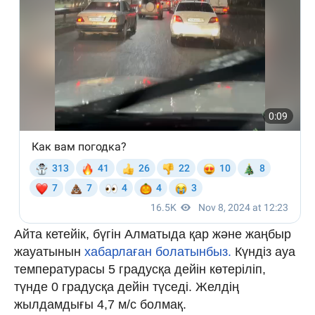
Айта кетейік, бүгін Алматыда қар және жаңбыр
жауатынын
хабарлаған болатынбыз.
Күндіз ауа
температурасы 5 градусқа дейін көтеріліп,
түнде 0 градусқа дейін түседі. Желдің
жылдамдығы 4,7 м/с болмақ.