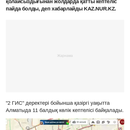
қолайсыздығынан жолдарда қатты кептеліс
пайда болды, деп хабарлайды KAZ.NUR.KZ.
"2 ГИС" деректері бойынша қазіргі уақытта
Алматыда 11 балдық көлік кептелісі байқалады.