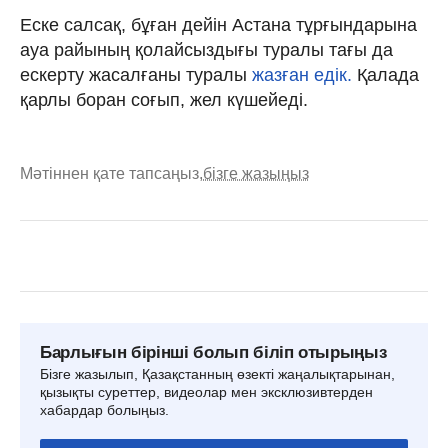
Еске салсақ, бұған дейін Астана тұрғындарына
ауа райының қолайсыздығы туралы тағы да
ескерту жасалғаны туралы
жазған едік.
Қалада
қарлы боран соғып, жел күшейеді.
Мәтіннен қате тапсаңыз,
бізге жазыңыз
Барлығын бірінші болып біліп отырыңыз
Бізге жазылып, Қазақстанның өзекті жаңалықтарынан,
қызықты суреттер, видеолар мен эксклюзивтерден
хабардар болыңыз.