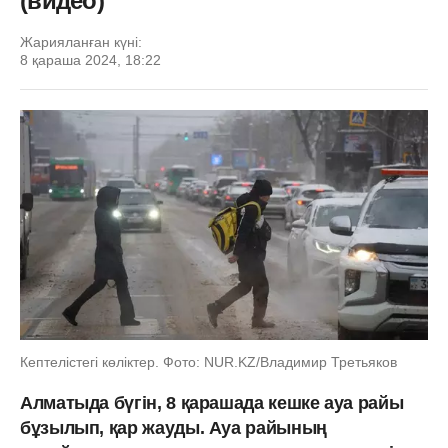
(видео)
Жарияланған күні:
8 қараша 2024, 18:22
Кептелістегі көліктер. Фото: NUR.KZ/Владимир Третьяков
Алматыда бүгін, 8 қарашада кешке ауа райы
бұзылып, қар жауды. Ауа райының