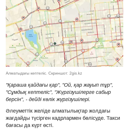
Алматыдағы кептеліс. Скриншот: 2gis.kz
"Қараша қайдағы қар", "Ой, қар жауып тұр",
"Сұмдық кептеліс", "Жүргізушілерге сабыр
берсін", - дейді көлік жүргізушілері.
Әлеуметтік желіде алматылықтар жолдағы
жағдайды түсірген кадрлармен бөлісуде. Такси
бағасы да күрт өсті.