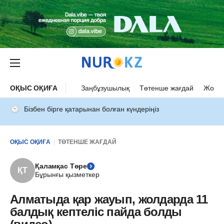
ОҚЫС ОҚИҒА
Заңбұзушылық
Төтенше жағдай
Жол а
Бізбен бірге қатарынан болған күндеріңіз
ОҚЫС ОҚИҒА
ТӨТЕНШЕ ЖАҒДАЙ
Қаламқас Төре
ҚТ
Бұрынғы қызметкер
Алматыда қар жауып, жолдарда 11
балдық кептеліс пайда болды