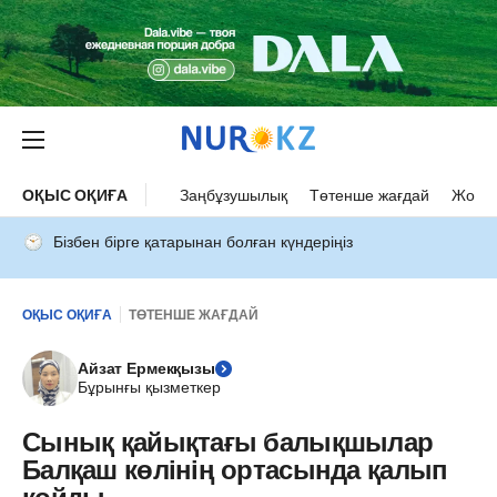
ОҚЫС ОҚИҒА
Заңбұзушылық
Төтенше жағдай
Жол а
Бізбен бірге қатарынан болған күндеріңіз
ОҚЫС ОҚИҒА
ТӨТЕНШЕ ЖАҒДАЙ
Айзат Ермекқызы
Бұрынғы қызметкер
Сынық қайықтағы балықшылар
Балқаш көлінің ортасында қалып