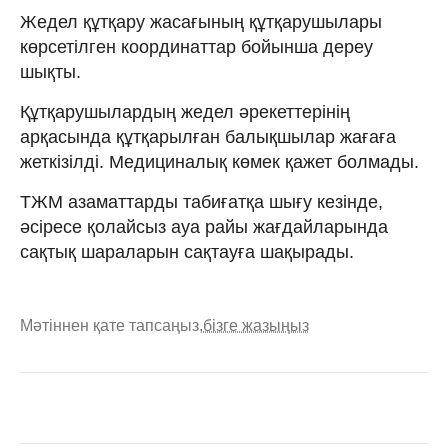
Жедел құтқару жасағының құтқарушылары
көрсетілген координаттар бойынша дереу
шықты.
Құтқарушылардың жедел әрекеттерінің
арқасында құтқарылған балықшылар жағаға
жеткізілді. Медициналық көмек қажет болмады.
ТЖМ азаматтарды табиғатқа шығу кезінде,
әсіресе қолайсыз ауа райы жағдайларында
сақтық шараларын сақтауға шақырады.
Мәтіннен қате тапсаңыз,
бізге жазыңыз