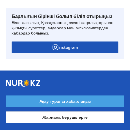
Барлығын бірінші болып біліп отырыңыз
Бізге жазылып, Қазақстанның өзекті жаңалықтарынан,
қызықты суреттер, видеолар мен эксклюзивтерден
хабардар болыңыз.
Instagram
Ақау туралы хабарлаңыз
Жарнама берушілерге