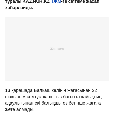
туралы KAZ.NUR.KZ
ТЖМ
-ге сілтеме жасап
хабарлайды.
13 қарашада Балқаш көлінің жағасынан 22
шақырым солтүстік-шығыс бағытта қайықтың
ақаулығынан екі балықшы өз бетінше жағаға
жете алмады.