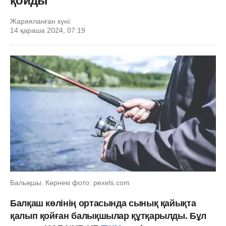
қойды
Жарияланған күні:
14 қараша 2024, 07:19
Балықшы. Көрнекі фото: pexels.com
Балқаш көлінің ортасында сынық қайықта
қалып қойған балықшылар құтқарылды. Бұл