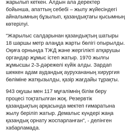
жарылып кеткен. Алдын ала деректер
бойынша, апаттың себебі – жылу жүйесіндегі
айналымның бұзылып, қазандықтағы қысымның
көтерілуі.
"Жарылыс салдарынан қазандықтың шатыры
18 шаршы метр алаңда жарты бөлігі опырылды.
Оқиға орнында ТЖД және жергілікті атқарушы
органдар жұмыс істеп жатыр. 1970 жылғы
жұмысшы 2-3-дәрежелі күйік алды. Зардап
шеккен адам аудандық аурухананың хирургия
бөліміне жатқызылды, қазір жағдайы тұрақты.
943 оқушы мен 117 мұғалімнің білім беру
процесі тоқтатылған жоқ. Резервтік
қазандықтың арқасында мектеп ғимаратына
жылу беріліп жатыр. Демалыс күндері жаңа
қазандық орнату жоспарланған", - делінген
хабарламада.