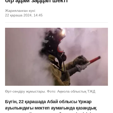
бір адам зардап шекті
Жарияланған күні:
22 қараша 2024, 14:45
Өрт-сөндіру жұмыстары. Фото: Ақмола облыстық ТЖД
Бүгін, 22 қарашада Абай облысы Үржар
ауылындағы мектеп аумағында қазандық