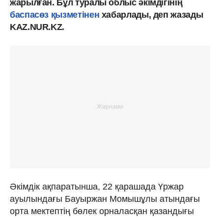
жарылған. Бұл туралы облыс әкімдігінің
баспасөз қызметінен
хабарлады, деп жазады
KAZ.NUR.KZ.
Әкімдік ақпаратынша, 22 қарашада Үржар
ауылындағы Бауыржан Момышұлы атындағы
орта мектептің бөлек орналасқан қазандығы