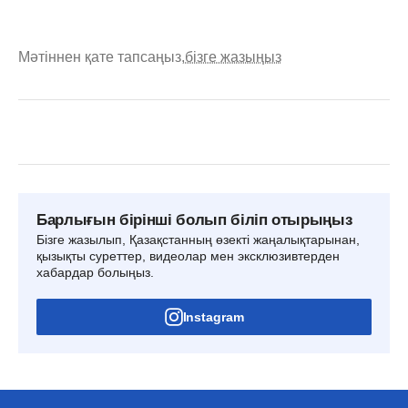
Мәтіннен қате тапсаңыз,
бізге жазыңыз
Барлығын бірінші болып біліп отырыңыз
Бізге жазылып, Қазақстанның өзекті жаңалықтарынан,
қызықты суреттер, видеолар мен эксклюзивтерден
хабардар болыңыз.
Instagram