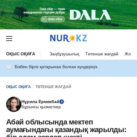
ОҚЫС ОҚИҒА
Заңбұзушылық
Төтенше жағдай
Жол а
Бізбен бірге қатарынан болған күндеріңіз
ОҚЫС ОҚИҒА
ТӨТЕНШЕ ЖАҒДАЙ
Нұрила Ермекбай
Бұрынғы қызметкер
Абай облысында мектеп
аумағындағы қазандық жарылды: