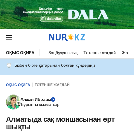
ОҚЫС ОҚИҒА
Заңбұзушылық
Төтенше жағдай
Жол а
Бізбен бірге қатарынан болған күндеріңіз
ОҚЫС ОҚИҒА
ТӨТЕНШЕ ЖАҒДАЙ
Ұлжан Ибраим
Бұрынғы қызметкер
Алматыда сақ моншасынан өрт
шықты