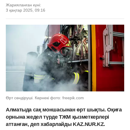
Жарияланған күні:
3 қаңтар 2025, 09:16
Өрт сөндіруші. Көрнекі фото: freepik.com
Алматыда сақ моншасынан өрт шықты. Оқиға
орнына жедел түрде ТЖМ қызметкерлері
аттанған, деп хабарлайды KAZ.NUR.KZ.