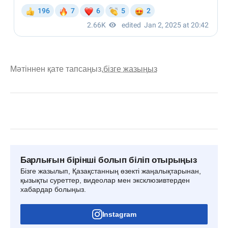
Мәтіннен қате тапсаңыз,
бізге жазыңыз
Барлығын бірінші болып біліп отырыңыз
Бізге жазылып, Қазақстанның өзекті жаңалықтарынан,
қызықты суреттер, видеолар мен эксклюзивтерден
хабардар болыңыз.
Instagram