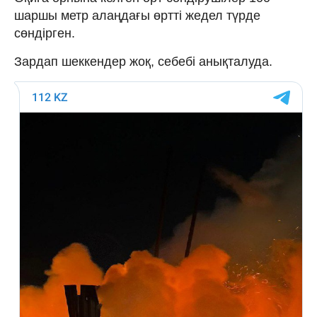
шаршы метр алаңдағы өртті жедел түрде
сөндірген.
Зардап шеккендер жоқ, себебі анықталуда.