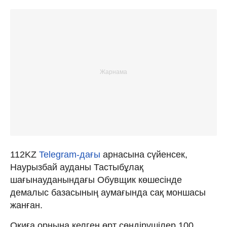
112KZ
Telegram-дағы
арнасына сүйенсек,
Наурызбай ауданы Тастыбұлақ
шағынауданындағы Обувщик көшесінде
демалыс базасының аумағында сақ моншасы
жанған.
Оқиға орнына келген өрт сөндірушілер 100