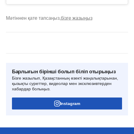
Мәтіннен қате тапсаңыз,
бізге жазыңыз
Барлығын бірінші болып біліп отырыңыз
Бізге жазылып, Қазақстанның өзекті жаңалықтарынан,
қызықты суреттер, видеолар мен эксклюзивтерден
хабардар болыңыз.
Instagram