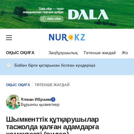
ОҚЫС ОҚИҒА
Заңбұзушылық
Төтенше жағдай
Жол а
Бізбен бірге қатарынан болған күндеріңіз
ОҚЫС ОҚИҒА
ТӨТЕНШЕ ЖАҒДАЙ
Ұлжан Ибраим
Бұрынғы қызметкер
Шымкенттік құтқарушылар
тасжолда қалған адамдарға