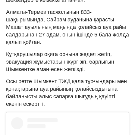
Алматы-Термез тасжолының 833-
шақырымында, Сайрам ауданына қарасты
Машат ауылының маңында қолайсыз ауа райы
салдарынан 27 адам, оның ішінде 5 бала жолда
қалып қойған.
Құтқарушылар оқиға орнына жедел жетіп,
эвакуация жұмыстарын жүргізіп, барлығын
Шымкентке аман-есен жеткізді.
Осы ретте Шымкент ТЖД қала тұрғындары мен
қонақтарына ауа райының қолайсыздығына
байланысты алыс сапарға шығудың қауіпті
екенін ескертті.