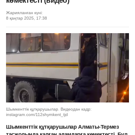
көмектесті (видео)
Жарияланған күні:
8 қаңтар 2025, 17:38
Шымкенттік құтқарушылар. Видеодан кадр:
instagram.com/112shymkent_tjd
Шымкенттік құтқарушылар Алматы-Термез
тасжолында қалған адамдарға көмектесті. Бұл