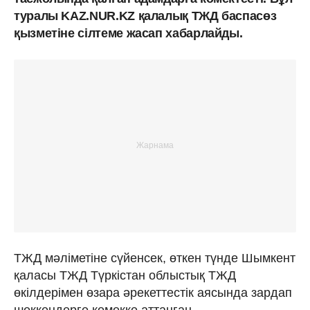
туралы KAZ.NUR.KZ қалалық ТЖД баспасөз
қызметіне сілтеме жасап хабарлайды.
ТЖД мәліметіне сүйенсек, өткен түнде Шымкент
қаласы ТЖД Түркістан облыстық ТЖД
өкілдерімен өзара әрекеттестік аясында зардап
шеккендерге көмекке аттанған.