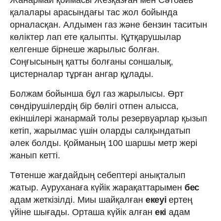
қалалары арасындағы тас жол бойында
орналасқан. Алдымен газ және бензин таситын
көліктер лап ете қалыпты. Құтқарушылар
келгенше бірнеше жарылыс болған.
Соңғысының қатты болғаны соншалық,
цистерналар тұрған ангар құлады.
Болжам бойынша бұл газ жарылысы. Өрт
сөндірушілердің бір бөлігі отпен алысса,
екіншілері жанармай толы резервуарлар қызып
кетіп, жарылмас үшін оларды салқындатып
әлек болды. Қойманың 100 шаршы метр жері
жанып кетті.
Төтенше жағдайдың себептері анықталып
жатыр. Ауруханаға күйік жарақаттарымен
бес
адам жеткізілді. Миы шайқалған
екеуі
ертең
үйіне шығады. Орташа күйік алған
екі
адам