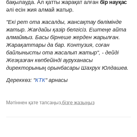
бақылауда. Ал қатты жарақат алған
бір науқас
әлі есін жия алмай жатыр.
"Екі рет ота жасалды, жансақтау бөлімінде
жатыр. Жағдайы қазір белгісіз. Ештеңе айта
алмаймыз. Басы бірнеше жерден жарылған.
Жарақаттары да бар. Контузия, соған
байлынысты ота жасалып жатыр", - дейді
Жезқазған көпбейінді ауруханасы
директорының орынбасары Шахрух Юлдашев.
Дереккөз: "
КТК
" арнасы
Мәтіннен қате тапсаңыз,
бізге жазыңыз