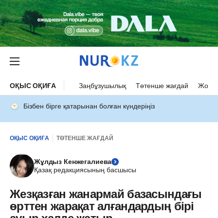
ОҚЫС ОҚИҒА
Заңбұзушылық
Төтенше жағдай
Жол а
Бізбен бірге қатарынан болған күндеріңіз
ОҚЫС ОҚИҒА
ТӨТЕНШЕ ЖАҒДАЙ
Жұлдыз Кенжегалиева
Қазақ редакциясының басшысы
Жезқазған жанармай базасындағы
өрттен жарақат алғандардың бірі