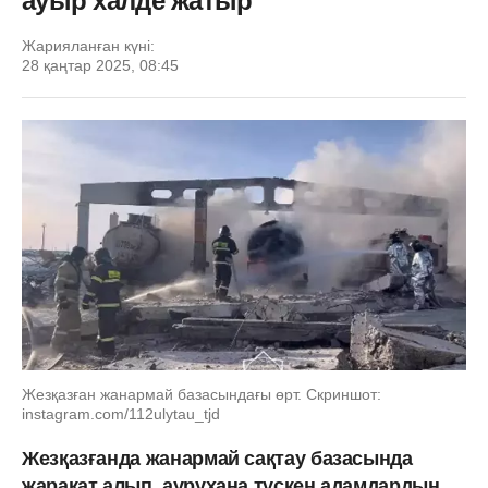
ауыр халде жатыр
Жарияланған күні:
28 қаңтар 2025, 08:45
Жезқазған жанармай базасындағы өрт. Скриншот:
instagram.com/112ulytau_tjd
Жезқазғанда жанармай сақтау базасында
жарақат алып, аурухана түскен адамдардың