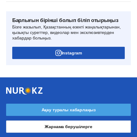
Барлығын бірінші болып біліп отырыңыз
Бізге жазылып, Қазақстанның өзекті жаңалықтарынан,
қызықты суреттер, видеолар мен эксклюзивтерден
хабардар болыңыз.
Instagram
Ақау туралы хабарлаңыз
Жарнама берушілерге