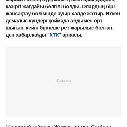
қазіргі жағдайы белгілі болды. Олардың бірі
жансақтау бөлімінде ауыр халде жатыр. Өткен
демалыс күндері қоймада алдымен өрт
шығып, кейін бірнеше рет жарылыс болған,
деп хабарлайды "
КТК
" арнасы.
Жанармай қоймасы Жезқазған мен Сәтбаев