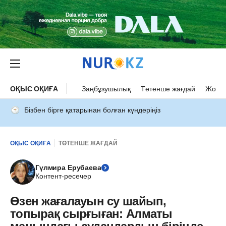
ОҚЫС ОҚИҒА
Заңбұзушылық
Төтенше жағдай
Жол а
Бізбен бірге қатарынан болған күндеріңіз
ОҚЫС ОҚИҒА
ТӨТЕНШЕ ЖАҒДАЙ
Гүлмира Ерубаева
Контент-ресечер
Өзен жағалауын су шайып,
топырақ сырғыған: Алматы