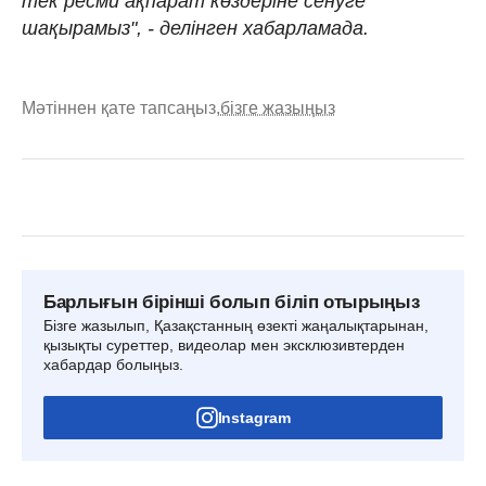
тек ресми ақпарат көздеріне сенуге
шақырамыз", - делінген хабарламада.
Мәтіннен қате тапсаңыз,
бізге жазыңыз
Барлығын бірінші болып біліп отырыңыз
Бізге жазылып, Қазақстанның өзекті жаңалықтарынан,
қызықты суреттер, видеолар мен эксклюзивтерден
хабардар болыңыз.
Instagram