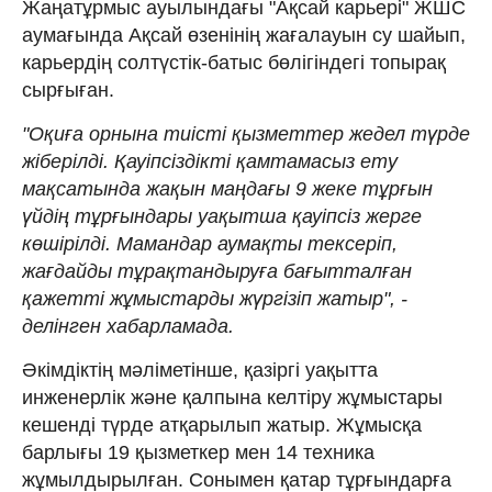
Жаңатұрмыс ауылындағы "Ақсай карьері" ЖШС
аумағында Ақсай өзенінің жағалауын су шайып,
карьердің солтүстік-батыс бөлігіндегі топырақ
сырғыған.
"Оқиға орнына тиісті қызметтер жедел түрде
жіберілді. Қауіпсіздікті қамтамасыз ету
мақсатында жақын маңдағы 9 жеке тұрғын
үйдің тұрғындары уақытша қауіпсіз жерге
көшірілді. Мамандар аумақты тексеріп,
жағдайды тұрақтандыруға бағытталған
қажетті жұмыстарды жүргізіп жатыр", -
делінген хабарламада.
Әкімдіктің мәліметінше, қазіргі уақытта
инженерлік және қалпына келтіру жұмыстары
кешенді түрде атқарылып жатыр. Жұмысқа
барлығы 19 қызметкер мен 14 техника
жұмылдырылған. Сонымен қатар тұрғындарға