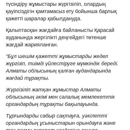
түсіндіру жұмыстары жүргізіліп, олардың
қауіпсіздігін қамтамасыз ету бойынша барлық
қажетті шаралар қабылдануда.
Қалыптасқан жағдайға байланысты Қарасай
ауданында жергілікті деңгейдегі төтенше
жағдай жарияланған.
"Бұл шешім қажетті жұмыстарды жедел
жүргізіп, тиімді үйлестіруге мүмкіндік береді.
Алматы облысының қалған аудандарында
жағдай тұрақты.
Жүргізіліп жатқан жұмыстар Алматы
облысының әкімі мен салалық мемлекеттік
органдардың тұрақты бақылауында.
Тұрғындарды сабыр сақтауға, уәкілетті
органдардың ұсыныстарын орындауға және