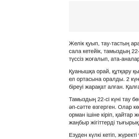
Желік қуып, тау-тастың ар
сала кетейік, тамыздың 22-
түссіз жоғалып, ата-анала
Қуанышқа орай, құтқару қ
ел ортасына оралды. 2 күн
біреуі жарақат алған. Қалғ
Тамыздың 22-сі күні тау бө
әп-сәтте өзгерген. Олар к
орман ішіне кіріп, қайтар
жаңбыр жігіттерді тығырыққ
Езуден күлкі кетіп, жүрект