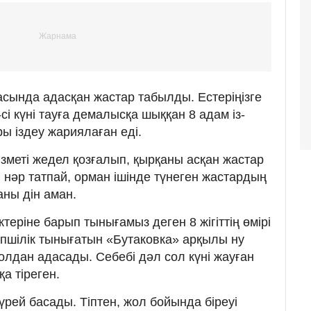
асында адасқан жастар табылды. Естеріңізге
сі күні тауға демалысқа шыққан 8 адам із-
ры іздеу жариялаған еді.
ызметі жедел қозғалып, қырқаны асқан жастар
 нәр татпай, орман ішінде түнеген жастардың
аны дін аман.
ктеріне барып тынығамыз деген 8 жігіттің өмірі
өпшілік тынығатын «Бутаковка» арқылы ну
 жолдан адасады. Себебі дәл сол күні жауған
а тіреген.
і үрей басады. Тіптен, жол бойында біреуі