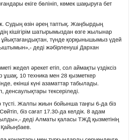
ғандары екіге бөлініп, көмек шақыруға бет
ік. Судың өзін әрең таптық. Жаңбырдың
здің кішігірім шатырымыздан өзге жылынар
е ұйықтағандықтан, түнде қорқынышымыз үдей
аныштымын»,- деді жәбірленуші Дархан
меті жедел әрекет етіп, сол аймақты үздіксіз
ір ұшақ, 10 техника мен 28 қызметкер
де, екінші күні азаматтар табылады.
п, денсаулықтары тексеріледі.
ар түсті. Жалпы жиын бойынша таңғы 6-да біз
йтіп, біз сағат 17.30-да келдік. 8 адам
ылды»,- деді Алматы қаласы ТЖД қызметінің
 Қайыңбаев.
ала қонақтары мен тұрғындарды серуендеуге