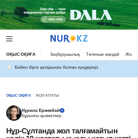
ОҚЫС ОҚИҒА
Заңбұзушылық
Төтенше жағдай
Жол а
Бізбен бірге қатарынан болған күндеріңіз
ОҚЫС ОҚИҒА
ЖОЛ АПАТЫ
Нұрила Ермекбай
Бұрынғы қызметкер
Нұр-Сұлтанда жол талғамайтын