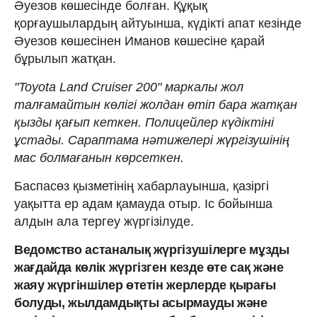
Әуезов көшесінде болған. Құқық
қорғаушылардың айтуынша, күдікті апат кезінде
Әуезов көшесінен Иманов көшесіне қарай
бұрылып жатқан.
"Toyota Land Cruiser 200" маркалы жол
талғамайтын көлігі жолдан өтіп бара жатқан
қызды қағып кеткен. Полицейлер күдіктіні
ұстады. Сараптама нәтижелері жүргізушінің
мас болмағанын көрсеткен.
Баспасөз қызметінің хабарлауынша, қазіргі
уақытта ер адам қамауда отыр. Іс бойынша
алдын ала тергеу жүргізілуде.
Ведомство астаналық жүргізушілерге мұзды
жағдайда көлік жүргізген кезде өте сақ және
жаяу жүргіншілер өтетін жерлерде қырағы
болуды, жылдамдықты асырмауды және