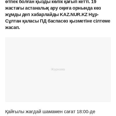
өтпек болған қызды көлік қағып кетті. 19
жастағы астаналық ару оқиға орнында көз
жұмды деп хабарлайды KAZ.NUR.KZ Нұр-
Сұлтан қаласы ПД баспасөз қызметіне сілтеме
жасап.
Қайғылы жағдай шамамен сағат 18:00-де