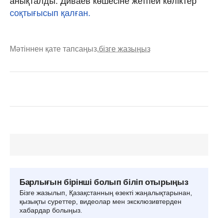
анықталды. Диваев көшесіне жетпей көліктер
соқтығысып қалған.
Мәтіннен қате тапсаңыз,
бізге жазыңыз
Барлығын бірінші болып біліп отырыңыз
Бізге жазылып, Қазақстанның өзекті жаңалықтарынан,
қызықты суреттер, видеолар мен эксклюзивтерден
хабардар болыңыз.