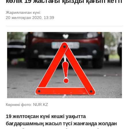
көлік 19 жастағы қызды қағып кетті
Жарияланған күні:
20 желтоқсан 2020, 13:39
Көрнекі фото: NUR.KZ
19 желтоқсан күні кешкі уақытта
бағдаршамның жасыл түсі жанғанда жолдан