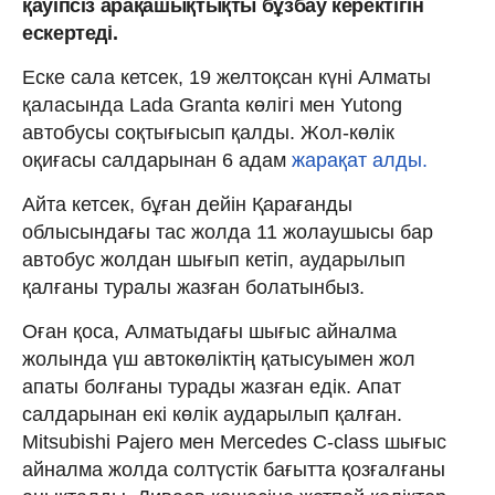
қауіпсіз арақашықтықты бұзбау керектігін
ескертеді.
Еске сала кетсек, 19 желтоқсан күні Алматы
қаласында Lada Granta көлігі мен Yutong
автобусы соқтығысып қалды. Жол-көлік
оқиғасы салдарынан 6 адам
жарақат алды.
Айта кетсек, бұған дейін Қарағанды
облысындағы тас жолда 11 жолаушысы бар
автобус жолдан шығып кетіп, аударылып
қалғаны туралы жазған болатынбыз.
Оған қоса, Алматыдағы шығыс айналма
жолында үш автокөліктің қатысуымен жол
апаты болғаны турады жазған едік. Апат
салдарынан екі көлік аударылып қалған.
Mitsubishi Pajero мен Mercedes C-class шығыс
айналма жолда солтүстік бағытта қозғалғаны