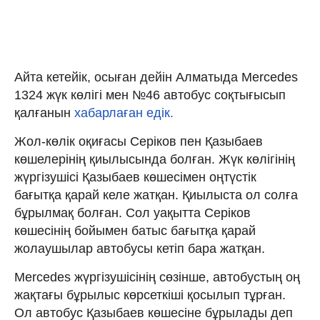
Айта кетейік, осыған дейін Алматыда Mercedes
1324 жүк көлігі мен №46 автобус соқтығысып
қалғанын
хабарлаған едік.
Жол-көлік оқиғасы Серіков пен Қазыбаев
көшелерінің қиылысында болған. Жүк көлігінің
жүргізушісі Қазыбаев көшесімен оңтүстік
бағытқа қарай келе жатқан. Қиылыста ол солға
бұрылмақ болған. Сол уақытта Серіков
көшесінің бойымен батыс бағытқа қарай
жолаушылар автобусы кетіп бара жатқан.
Mercedes жүргізушісінің сөзінше, автобустың оң
жақтағы бұрылыс көрсеткіші қосылып тұрған.
Ол автобус Қазыбаев көшесіне бұрылады деп