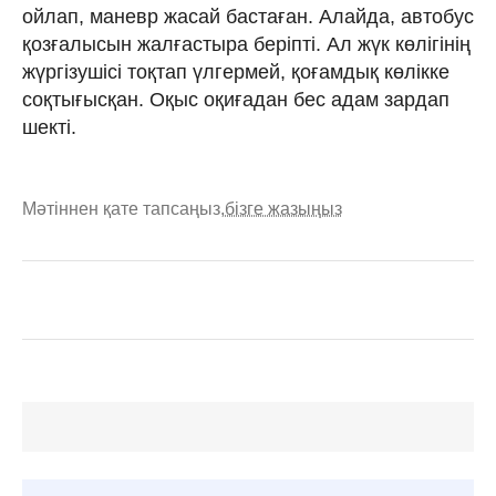
ойлап, маневр жасай бастаған. Алайда, автобус
қозғалысын жалғастыра беріпті. Ал жүк көлігінің
жүргізушісі тоқтап үлгермей, қоғамдық көлікке
соқтығысқан. Оқыс оқиғадан бес адам зардап
шекті.
Мәтіннен қате тапсаңыз,
бізге жазыңыз