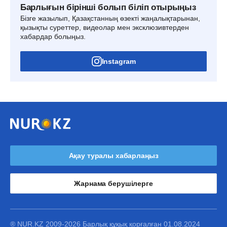
Барлығын бірінші болып біліп отырыңыз
Бізге жазылып, Қазақстанның өзекті жаңалықтарынан,
қызықты суреттер, видеолар мен эксклюзивтерден
хабардар болыңыз.
Instagram
Ақау туралы хабарлаңыз
Жарнама берушілерге
® NUR.KZ 2009-2026 Барлық құқық қорғалған 01.08.2024