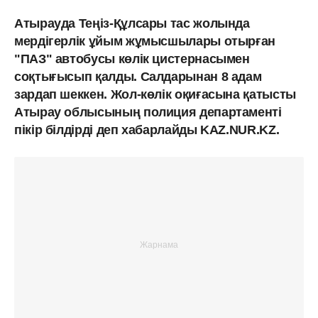
Атырауда Теңіз-Құлсары тас жолында
мердігерлік ұйым жұмысшылары отырған
"ПАЗ" автобусы көлік цистернасымен
соқтығысып қалды. Салдарынан 8 адам
зардап шеккен. Жол-көлік оқиғасына қатысты
Атырау облысының полиция департаменті
пікір білдірді деп хабарлайды KAZ.NUR.KZ.