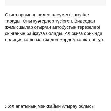
Оқиға орнынан видео әлеуметтік желіде
тарады. Оны куәгерлер түсірген. Видеодан
жұмысшылар отырған автобустың терезелері
сынғанын байқауға болады. Ал оқиға орнында
полиция көлігі мен жедел жәрдем көліктері тұр.
Жол апатының мән-жайын Атырау облысы