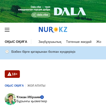
ОҚЫС ОҚИҒА
Заңбұзушылық
Төтенше жағдай
Жол а
Бізбен бірге қатарынан болған күндеріңіз
18+
ОҚЫС ОҚИҒА
ЖОЛ АПАТЫ
Ұлжан Ибраим
Бұрынғы қызметкер