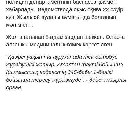
полиция департаментінің баспасөз қызметі
хабарлады. Ведомствода оқыс оқиға 22 сәуір
күні Жылыой ауданы аумағында болғанын
мәлім етті.
Жол апатынан 8 адам зардап шеккен. Оларға
алғашқы медициналық көмек көрсетілген.
"Қазіргі уақытта ауруханада тек автобус
жүргізушісі жатыр. Аталған факті бойынша
Қылмыстық кодекстің 345-бабы 1-бөлігі
бойынша тергеу жүргізілуде", - дейді құзырлы
орган.