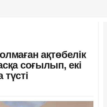
олмаған ақтөбелік
асқа соғылып, екі
 түсті