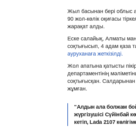
Жыл басынан бері облыс 
90 жол-көлік оқиғасы тірк
жарақат алды.
Еске салайық, Алматы маң
соқтығысып, 4 адам қаза т
ауруханаға жеткізілді.
Жол апатына қатысты пікі
департаментінің мәліметінш
соқтығысқан. Салдарынан 
жұмған.
"Алдын ала болжам бой
жүргізушісі Сүйінбай 
кетіп, Lada 2107 көлігі