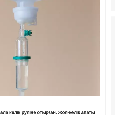
ала көлік руліне отырған. Жол-көлік апаты