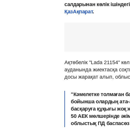
салдарынан көлік ішіндег
ҚазАқпарат
.
Ақтөбелік "Lada 21154" кө
ауданында жиектасқа соқт
досы жарақат алып, облыс
"Кәмелетке толмаған ба
бойынша олардың ата-
басқаруға құқығы жоқ ж
50 АЕК мөлшерінде әкім
облыстық ПД баспасөз 