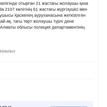
көлігінде отырған 21 жастағы жолаушы қаза
da 2107 көлігінің 61 жастағы жүргізушісі мен
аушысы Қаскелең ауруханасына жеткізілген
ай-ақ, тағы төрт жолаушы түрлі дене
і Алматы облысы полиция департаментінің
 жазыңыз
рыңыз