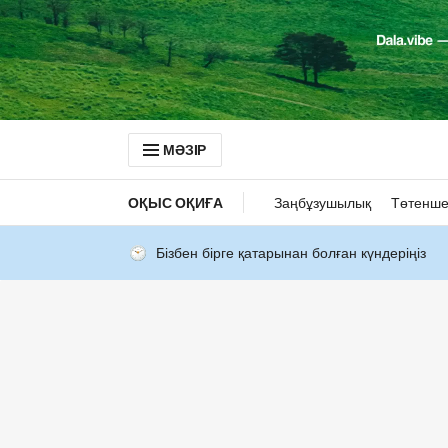
МӘЗІР
ОҚЫС ОҚИҒА
Заңбұзушылық
Төтенше
Бізбен бірге қатарынан болған күндеріңіз