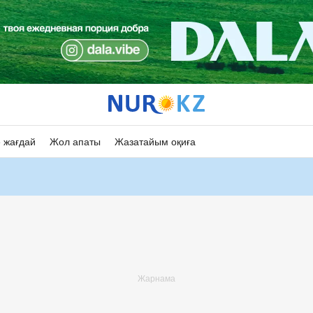
 жағдай
Жол апаты
Жазатайым оқиға