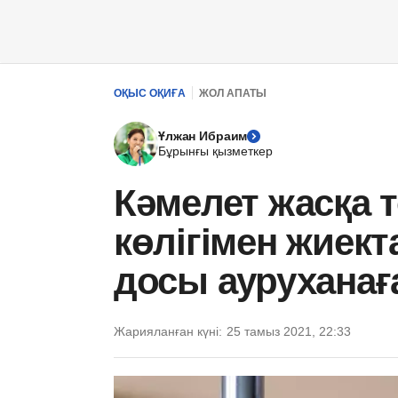
ОҚЫС ОҚИҒА
ЖОЛ АПАТЫ
Ұлжан Ибраим
Бұрынғы қызметкер
Кәмелет жасқа т
көлігімен жиект
досы ауруханаға
Жарияланған күні:
25 тамыз 2021, 22:33