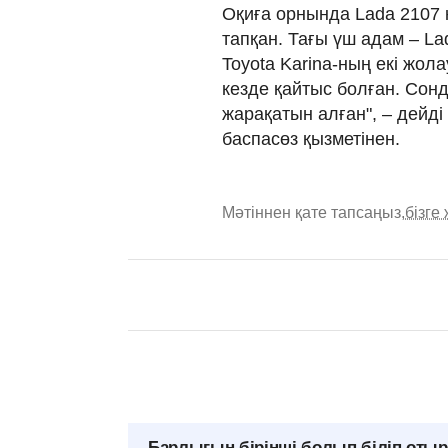
Оқиға орнында Lada 2107 
тапқан. Тағы үш адам – ​​La
Toyota Karina-ның екі жол
кезде қайтыс болған. Сонд
жарақатын алған", – дейд
баспасөз қызметінен.
Мәтіннен қате тапсаңыз,
бізге
Барлығын бірінші болып біліп оты