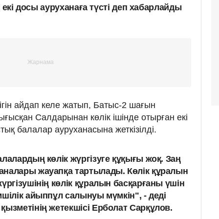
і екі досы ауруханаға түсті деп хабарлайды
лігін айдап келе жатып, Батыс-2 шағын
ығысқан Салдарынан көлік ішінде отырған екі
тық балалар ауруханасына жеткізілді.
лалардың көлік жүргізуге құқығы жоқ. Заң
аналары жауапқа тартылады. Көлік құралын
үргізушінің көлік құралын басқарғаны үшін
шілік айыппұл салынуы мүмкін", - деді
қызметінің жетекшісі Ерболат Сарқұлов.