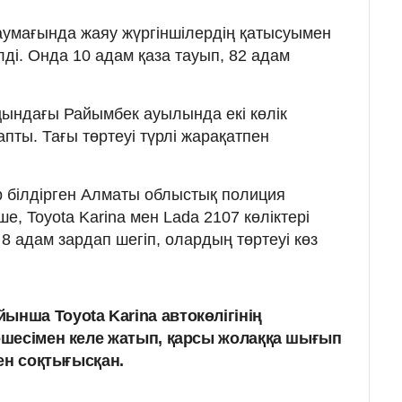
аумағында жаяу жүргіншілердің қатысуымен
елді. Онда 10 адам қаза тауып, 82 адам
ындағы Райымбек ауылында екі көлік
апты. Тағы төртеуі түрлі жарақатпен
р білдірген Алматы облыстық полиция
е, Toyota Karina мен Lada 2107 көліктері
8 адам зардап шегіп, олардың төртеуі көз
ынша Toyota Karina автокөлігінің
көшесімен келе жатып, қарсы жолаққа шығып
мен соқтығысқан.