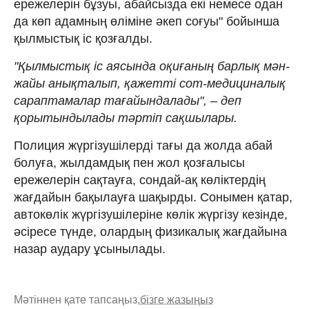
ережелерін бұзуы, абайсызда екі немесе одан
да көп адамның өліміне әкеп соғуы" бойынша
қылмыстық іс қозғалды.
"Қылмыстық іс аясында оқиғаның барлық мән-
жайы анықталып, қажетті сот-медициналық
сараптамалар тағайындалады", – деп
қорытындылады тәртіп сақшылары.
Полиция жүргізушілерді тағы да жолда абай
болуға, жылдамдық пен жол қозғалысы
ережелерін сақтауға, сондай-ақ көліктердің
жағдайын бақылауға шақырды. Сонымен қатар,
автокөлік жүргізушілеріне көлік жүргізу кезінде,
әсіресе түнде, олардың физикалық жағдайына
назар аудару ұсынылады.
Мәтіннен қате тапсаңыз,
бізге жазыңыз