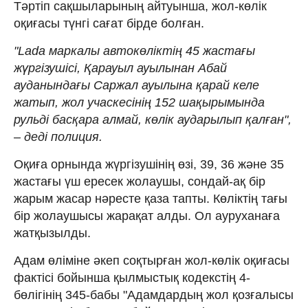
Тәртіп сақшыларының айтуынша, жол-көлік
оқиғасы түнгі сағат бірде болған.
"Lada маркалы автокөліктің 45 жастағы
жүргізушісі, Қарауыл ауылынан Абай
ауданындағы Саржал ауылына қарай келе
жатып, жол учаскесінің 152 шақырымында
рульді басқара алмай, көлік аударылып қалған",
– деді полиция.
Оқиға орнында жүргізушінің өзі, 39, 36 және 35
жастағы үш ересек жолаушы, сондай-ақ бір
жарым жасар нәресте қаза тапты. Көліктің тағы
бір жолаушысы жарақат алды. Ол ауруханаға
жатқызылды.
Адам өліміне әкеп соқтырған жол-көлік оқиғасы
фактісі бойынша қылмыстық кодекстің 4-
бөлігінің 345-бабы "Адамдардың жол қозғалысы