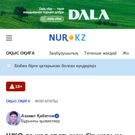
ОҚЫС ОҚИҒА
Заңбұзушылық
Төтенше жағдай
Жол а
Бізбен бірге қатарынан болған күндеріңіз
18+
ОҚЫС ОҚИҒА
ЖОЛ АПАТЫ
Азамат Қабетов
Бұрынғы қызметкер