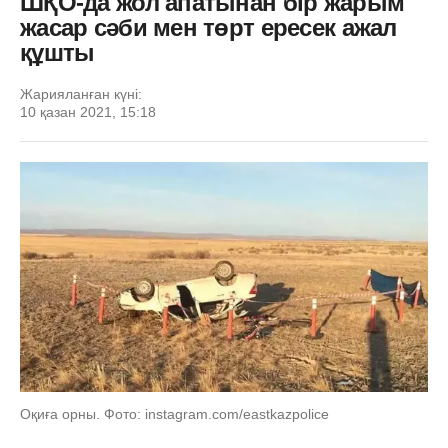
ШҚО-да жол апатынан бір жарым
жасар сәби мен төрт ересек ажал
құшты
Жарияланған күні:
10 қазан 2021, 15:18
Оқиға орны. Фото: instagram.com/eastkazpolice