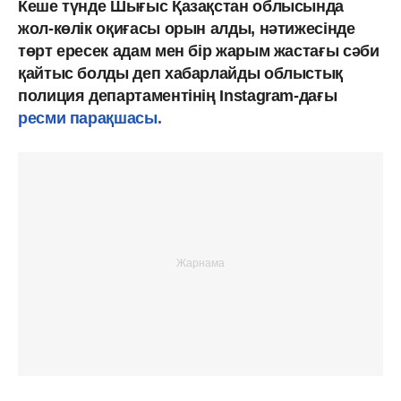
Кеше түнде Шығыс Қазақстан облысында
жол-көлік оқиғасы орын алды, нәтижесінде
төрт ересек адам мен бір жарым жастағы сәби
қайтыс болды деп хабарлайды облыстық
полиция департаментінің Instagram-дағы
ресми парақшасы.