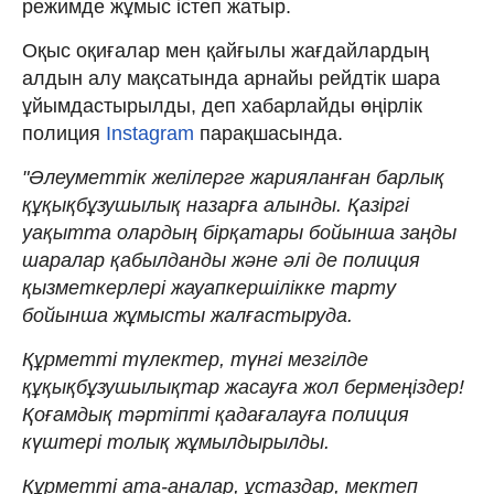
режимде жұмыс істеп жатыр.
Оқыс оқиғалар мен қайғылы жағдайлардың
алдын алу мақсатында арнайы рейдтік шара
ұйымдастырылды, деп хабарлайды өңірлік
полиция
Instagram
парақшасында.
"Әлеуметтік желілерге жарияланған барлық
құқықбұзушылық назарға алынды. Қазіргі
уақытта олардың бірқатары бойынша заңды
шаралар қабылданды және әлі де полиция
қызметкерлері жауапкершілікке тарту
бойынша жұмысты жалғастыруда.
Құрметті түлектер, түнгі мезгілде
құқықбұзушылықтар жасауға жол бермеңіздер!
Қоғамдық тәртіпті қадағалауға полиция
күштері толық жұмылдырылды.
Құрметті ата-аналар, ұстаздар, мектеп