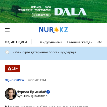
ОҚЫС ОҚИҒА
Заңбұзушылық
Төтенше жағдай
Жол а
Бізбен бірге қатарынан болған күндеріңіз
18+
ОҚЫС ОҚИҒА
ЖОЛ АПАТЫ
Нұрила Ермекбай
Бұрынғы қызметкер