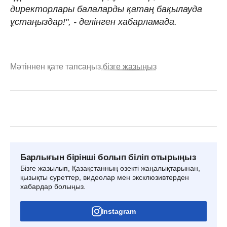
директорлары балаларды қатаң бақылауда
ұстаңыздар!", - делінген хабарламада.
Мәтіннен қате тапсаңыз,
бізге жазыңыз
Барлығын бірінші болып біліп отырыңыз
Бізге жазылып, Қазақстанның өзекті жаңалықтарынан,
қызықты суреттер, видеолар мен эксклюзивтерден
хабардар болыңыз.
Instagram