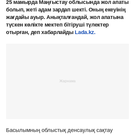
25 мамырда Маңғыстау облысында жол апаты
болып, жеті адам зардап шекті. Оның екеуінің
жағдайы ауыр. Анықталғандай, жол апатына
түскен көлікте мектеп бітіруші түлектер
отырған, деп хабарлайды
Lada.kz.
Басылымның облыстық денсаулық сақтау