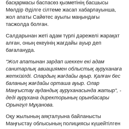
басқармасы баспасөз қызметінің басшысы
Мөлдір Әділге сілтеме жасап хабарлауынша,
жол апаты Сайөтес ауылы маңындағы
тасжолда болған.
Салдарынан жеті адам түрлі дәрежелі жарақат
алған, оның екеуінің жағдайы ауыр деп
бағалануда.
"Жол апатынан зардап шеккен екі адам
санитарлық авиациямен облыстық ауруханаға
жеткізілді. Олардың жағдайы ауыр. Қалған бес
баланың жағдайы орташа ауыр. Олар
Маңғыстау аудандық ауруханасында жатыр", -
деді аурухана директорының орынбасары
Орынгүл Мұқанова.
Оқу жылының аяқталуына байланысты
Маңғыстау облысының полициясы күшейтілген