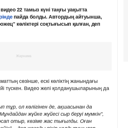
 видео 22 тамыз күні таңғы уақытта
ірінде
пайда болды. Автордың айтуынша,
ожец" көліктері соқтығысып қалған, деп
аматтың сөзінше, ескі көліктің жанындағы
күйі түскен. Видео желі қолданушыларының да
 тұр, ол көлігінен де, ақшасынан да
Мұндайдан жүйке жүйесі сыр беруі мүмкін",
босап отыр, көзіме жас тығылды. Оған