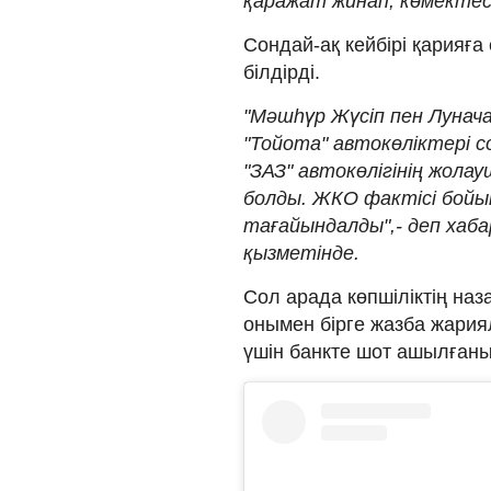
қаражат жинап, көмектесе
Сондай-ақ кейбірі қарияға 
білдірді.
"Мәшһүр Жүсіп пен Лунача
"Тойота" автокөліктері 
"ЗАЗ" автокөлігінің жола
болды. ЖКО фактісі бойы
тағайындалды",- деп хаб
қызметінде.
Сол арада көпшіліктің наз
онымен бірге жазба жари
үшін банкте шот ашылған