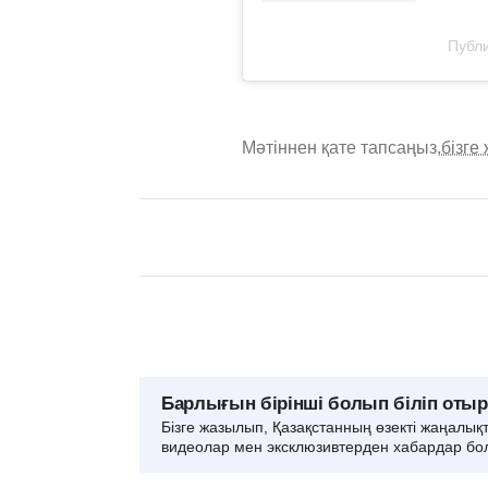
Публи
Мәтіннен қате тапсаңыз,
бізге
Барлығын бірінші болып біліп оты
Бізге жазылып, Қазақстанның өзекті жаңалық
видеолар мен эксклюзивтерден хабардар бо