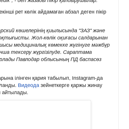
йік", - деп жазады пікір қалдырушылар.
екінші рет көлік айдамаған абзал деген пікір
рский көшелерінің қиылысында "ЗАЗ" және
соқтығысты. Жол-көлік оқиғасы салдарынан
ушысы медициналық көмекке жүгінуге мәжбүр
нша тексеру жүргізілуде. Сараптама
арлады Павлодар облысының ПД баспасөз
арына ілінген қария табылып, Instagram-да
яланды.
Видеода
зейнеткерге қаржы жинау
ы айтылады.