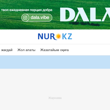
 жағдай
Жол апаты
Жазатайым оқиға