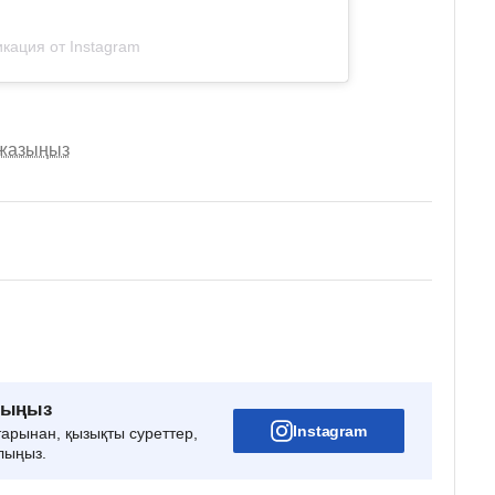
кация от Instagram
 жазыңыз
рыңыз
Instagram
тарынан, қызықты суреттер,
лыңыз.