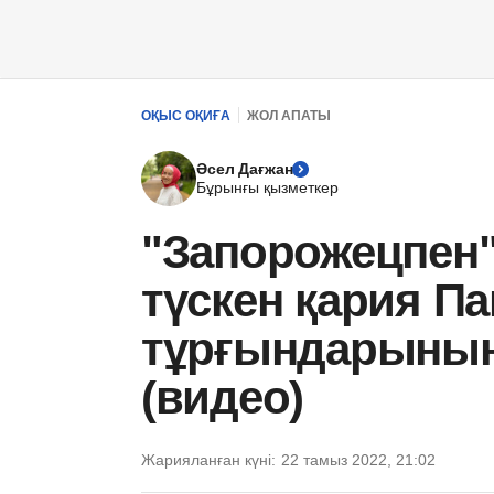
ОҚЫС ОҚИҒА
ЖОЛ АПАТЫ
Әсел Дағжан
Бұрынғы қызметкер
"Запорожецпен"
түскен қария П
тұрғындарының 
(видео)
Жарияланған күні:
22 тамыз 2022, 21:02