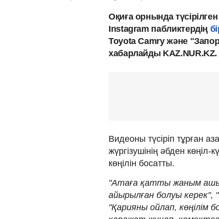
Оқиға орнында түсірілген
Instagram пабликтердің
б
Toyota Camry және "Запор
хабарлайды KAZ.NUR.KZ.
Видеоны түсіріп тұрған аз
жүргізушінің әбден көңіл-
көңілін босатты.
"Атаға қатты жаным ашып
айырылған болуы керек", "
"Қарияны ойлап, көңілім 