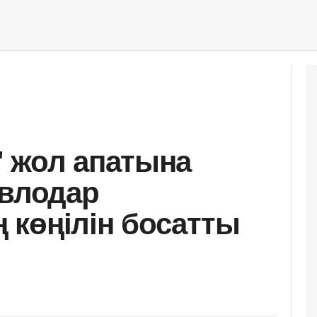
 жол апатына
авлодар
көңілін босатты