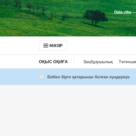
МӘЗІР
ОҚЫС ОҚИҒА
Заңбұзушылық
Төтенше
Бізбен бірге қатарынан болған күндеріңіз