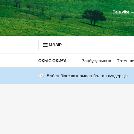
МӘЗІР
ОҚЫС ОҚИҒА
Заңбұзушылық
Төтенше
Бізбен бірге қатарынан болған күндеріңіз