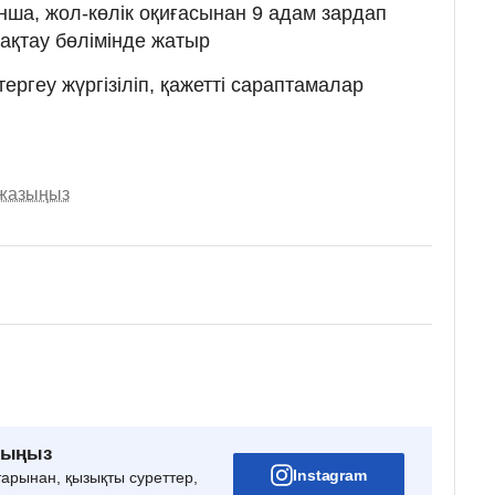
ша, жол-көлік оқиғасынан 9 адам зардап
сақтау бөлімінде жатыр
 тергеу жүргізіліп, қажетті сараптамалар
 жазыңыз
рыңыз
Instagram
тарынан, қызықты суреттер,