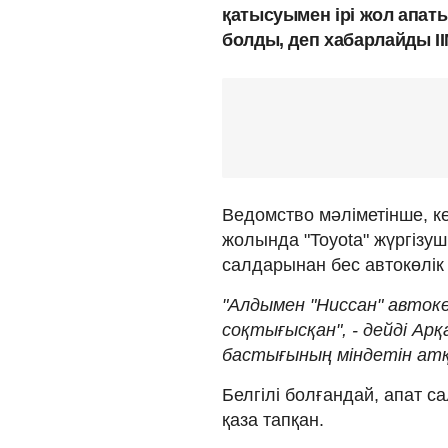
қатысуымен ірі жол апат
болды, деп хабарлайды І
Ведомство мәліметінше, ке
жолында "Toyota" жүргізуш
салдарынан бес автокөлік
"Алдымен "Ниссан" автокөл
соқтығысқан", - дейді Ар
бастығының міндетін ат
Белгілі болғандай, апат с
қаза тапқан.