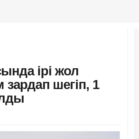
ында ірі жол
 зардап шегіп, 1
олды