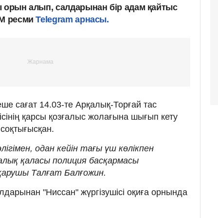
ы орын алып, салдарынан бір адам қайтыс
ІМ ресми
Telegram арнасы.
ше сағат 14.03-те Арқалық-Торғай тас
ісінің қарсы қозғалыс жолағына шығып кету
 соқтығысқан.
ігімен, одан кейін тағы үш көлікпен
қалық қаласы полиция басқармасы
қарушы Талғат Балғожин.
алдарынан "Ниссан" жүргізушісі оқиға орнында