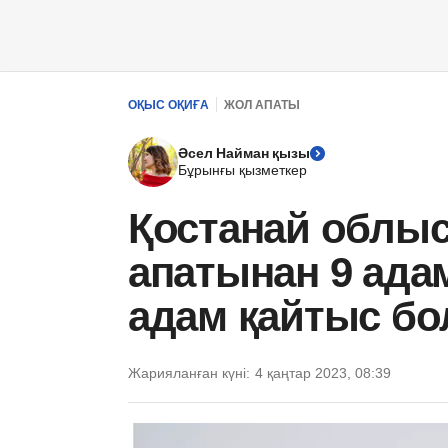
ОҚЫС ОҚИҒА
ЖОЛ АПАТЫ
Әсел Найман қызы
Бұрынғы қызметкер
Қостанай облыс
апатынан 9 адам
адам қайтыс б
Жарияланған күні:
4 қаңтар 2023, 08:39