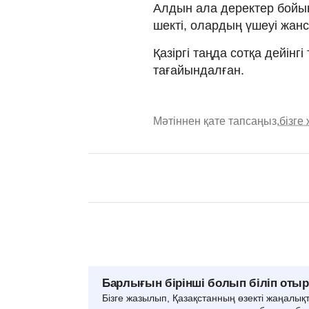
Алдын ала деректер бойын
шекті, олардың үшеуі жан
Қазіргі таңда сотқа дейінгі
тағайындалған.
Мәтіннен қате тапсаңыз,
бізге
Барлығын бірінші болып біліп оты
Бізге жазылып, Қазақстанның өзекті жаңалық