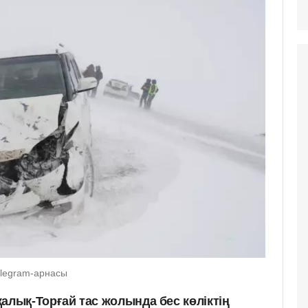
Telegram-арнасы
алық-Торғай тас жолында бес көліктің