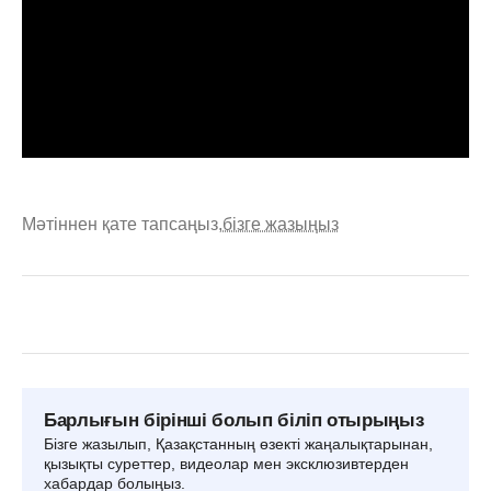
Мәтіннен қате тапсаңыз,
бізге жазыңыз
Барлығын бірінші болып біліп отырыңыз
Бізге жазылып, Қазақстанның өзекті жаңалықтарынан,
қызықты суреттер, видеолар мен эксклюзивтерден
хабардар болыңыз.