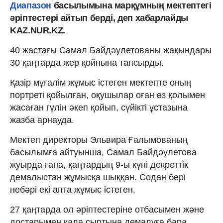
Диапазон
басылымына марқұмның мектептегі
әріптестері айтып берді, деп хабарлайды
KAZ.NUR.KZ.
40 жастағы Самал Байдәулетованы жақындары
30 қаңтарда жер қойнына тапсырды.
Қазір мұғалім жұмыс істеген мектепте оның
портреті қойылған, оқушылар оған өз қолымен
жасаған гүлін әкеп қойып, сүйікті ұстазына
жазба арнауда.
Мектеп директоры Эльвира Ғалымованың
басылымға айтуынша, Самал Байдәулетова
жуырда ғана, қаңтардың 9-ы күні декреттік
демалыстан жұмысқа шыққан. Содан бері
небәрі екі апта жұмыс істеген.
27 қаңтарда ол әріптестеріне отбасымен және
достарымен қала сыртына демалуға бара