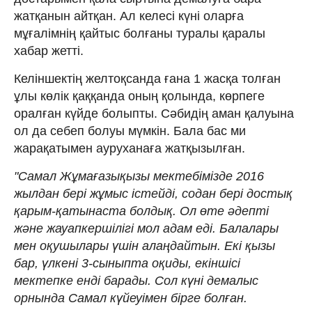
жатқанын айтқан. Ал келесі күні оларға
мұғалімнің қайтыс болғаны туралы қаралы
хабар жетті.
Келіншектің желтоқсанда ғана 1 жасқа толған
ұлы көлік қаққанда оның қолында, көрпеге
оралған күйде болыпты. Сәбидің аман қалуына
ол да себеп болуы мүмкін. Бала бас ми
жарақатымен ауруханаға жатқызылған.
"Самал Жұмағазықызы мектебімізде 2016
жылдан бері жұмыс істейді, содан бері достық
қарым-қатынаста болдық. Ол өте әдепті
және жауапкершілігі мол адам еді. Балалары
мен оқушылары үшін алаңдайтын. Екі қызы
бар, үлкені 3-сыныпта оқиды, екіншісі
мектепке енді барады. Сол күні демалыс
орнында Самал күйеуімен бірге болған.