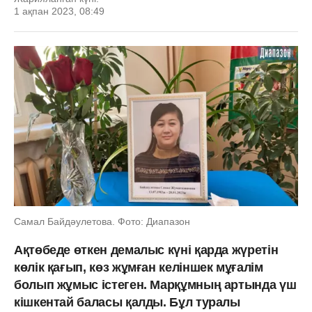
1 ақпан 2023, 08:49
Самал Байдәулетова. Фото: Диапазон
Ақтөбеде өткен демалыс күні қарда жүретін
көлік қағып, көз жұмған келіншек мұғалім
болып жұмыс істеген. Марқұмның артында үш
кішкентай баласы қалды. Бұл туралы