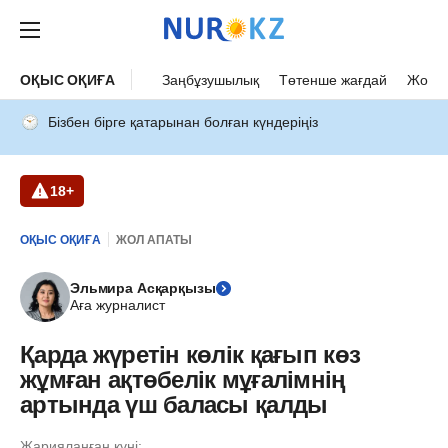
ОҚЫС ОҚИҒА
Заңбұзушылық
Төтенше жағдай
Жол а
Бізбен бірге қатарынан болған күндеріңіз
18+
ОҚЫС ОҚИҒА
ЖОЛ АПАТЫ
Эльмира Асқарқызы
Аға журналист
Қарда жүретін көлік қағып көз
жұмған ақтөбелік мұғалімнің
артында үш баласы қалды
Жарияланған күні: