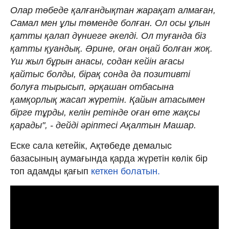
Олар төбеде қалғандықтан жарақат алмаған,
Самал мен ұлы төменде болған. Ол осы ұлын
қатты қалап дүниеге әкелді. Ол туғанда біз
қатты қуандық. Әрине, оған оңай болған жоқ.
Үш жыл бұрын анасы, содан кейін ағасы
қайтыс болды, бірақ сонда да позитивті
болуға тырысып, әрқашан отбасына
қамқорлық жасап жүретін. Қайын атасымен
бірге тұрды, келін ретінде оған өте жақсы
қарады", - дейді әріптесі Ақалтын Машар.
Еске сала кетейік, Ақтөбеде демалыс
базасының аумағында қарда жүретін көлік бір
топ адамды қағып
кеткен болатын.