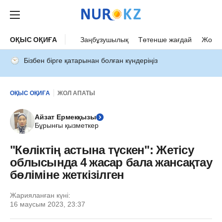
ОҚЫС ОҚИҒА
Заңбұзушылық
Төтенше жағдай
Жол а
Бізбен бірге қатарынан болған күндеріңіз
ОҚЫС ОҚИҒА
ЖОЛ АПАТЫ
Айзат Ермекқызы
Бұрынғы қызметкер
"Көліктің астына түскен": Жетісу
облысында 4 жасар бала жансақтау
бөліміне жеткізілген
Жарияланған күні:
16 маусым 2023, 23:37