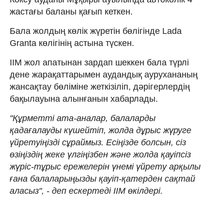
жастағы баланы қағып кеткен.
Бала жолдың көлік жүретін бөлігінде Lada
Grantа көлігінің астына түскен.
ІІМ жол апатынан зардап шеккен бала түрлі
дене жарақаттарымен аудандық аурухананың
жансақтау бөліміне жеткізіліп, дәрігерлердің
бақылауына алынғанын хабарлады.
"Құрметті ата-аналар, балаларды
қадағалауды күшейтіп, жолда дұрыс жүруге
үйретуіңізді сұраймыз. Есіңізде болсын, сіз
өзіңіздің жеке үлгіңізбен және жолда қауіпсіз
жүріс-тұрыс ережелерін үнемі үйрету арқылы
ғана балаларыңызды қауіп-қатерден сақтай
аласыз", - деп ескертеді ІІМ өкілдері.