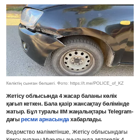
Көліктің сынған бөлшегі. Фото: https://t.me/POLICE_of_KZ
Жетісу облысында 4 жасар баланы көлік
қағып кеткен. Бала қазір жансақтау бөлімінде
жатыр. Бұл туралы ІІМ жаңалықтары Telegram-
дағы
ресми арнасында
хабарлады.
Ведомство мәліметінше, Жетісу облысындағы
Көксу ауданы Мұқыры ауылында автокөлік 4