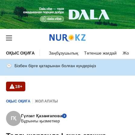
ОҚЫС ОҚИҒА
Заңбұзушылық
Төтенше жағдай
Жол а
Бізбен бірге қатарынан болған күндеріңіз
18+
ОҚЫС ОҚИҒА
ЖОЛ АПАТЫ
Гүлзат Қазанғапова
ГҚ
Бұрынғы қызметкер