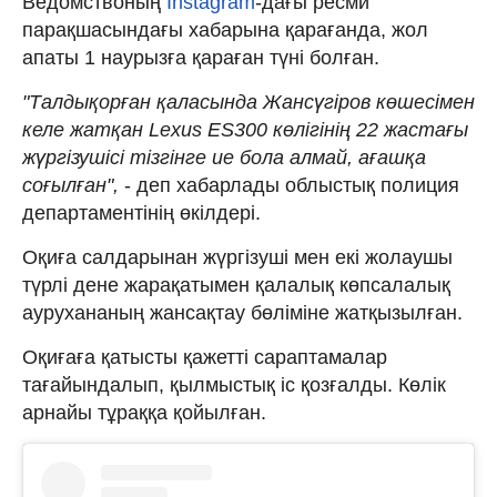
Ведомствоның
Instagram
-дағы ресми
парақшасындағы хабарына қарағанда, жол
апаты 1 наурызға қараған түні болған.
"Талдықорған қаласында Жансүгіров көшесімен
келе жатқан Lexus ES300 көлігінің 22 жастағы
жүргізушісі тізгінге ие бола алмай, ағашқа
соғылған",
- деп хабарлады облыстық полиция
департаментінің өкілдері.
Оқиға салдарынан жүргізуші мен екі жолаушы
түрлі дене жарақатымен қалалық көпсалалық
аурухананың жансақтау бөліміне жатқызылған.
Оқиғаға қатысты қажетті сараптамалар
тағайындалып, қылмыстық іс қозғалды. Көлік
арнайы тұраққа қойылған.