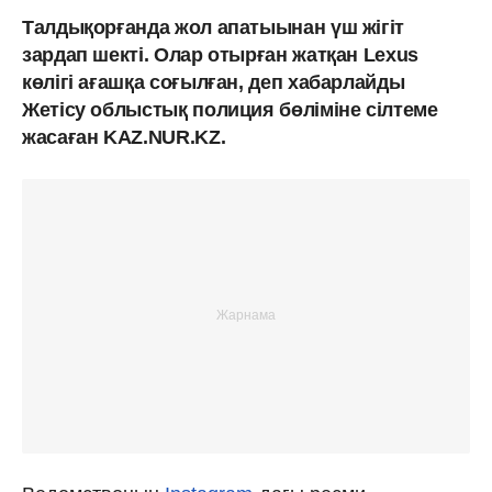
Талдықорғанда жол апатыынан үш жігіт
зардап шекті. Олар отырған жатқан Lexus
көлігі ағашқа соғылған, деп хабарлайды
Жетісу облыстық полиция бөліміне сілтеме
жасаған KAZ.NUR.KZ.