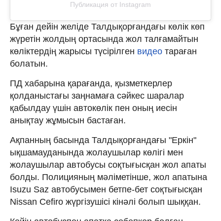
Публикация от Instagram
Бұған дейін желіде Талдықорғандағы көлік көп
жүретін жолдың ортасында жол талғамайтын
көліктердің жарысы түсірілген
видео
тараған
болатын.
ПД хабарына қарағанда, қызметкерлер
қолданыстағы заңнамаға сәйкес шаралар
қабылдау үшін автокөлік пен оның иесін
анықтау жұмысын бастаған.
Ақпанның басында Талдықорғандағы "Еркін"
ықшамауданында жолаушылар көлігі мен
жолаушылар автобусы соқтығысқан жол апаты
болды. Полицияның мәліметінше, жол апатына
Isuzu Saz автобусымен бетпе-бет соқтығысқан
Nissan Cefiro жүргізушісі кінәлі болып шыққан.