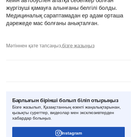
Кейін автобуспен апатқа себепкер болған
жүргізуші қамауға алынғаны белгілі болды.
Медициналық сараптамадан ер адам орташа
дәрежеде мас болғаны анықталған.
Мәтіннен қате тапсаңыз,
бізге жазыңыз
Барлығын бірінші болып біліп отырыңыз
Бізге жазылып, Қазақстанның өзекті жаңалықтарынан,
қызықты суреттер, видеолар мен эксклюзивтерден
хабардар болыңыз.
Instagram