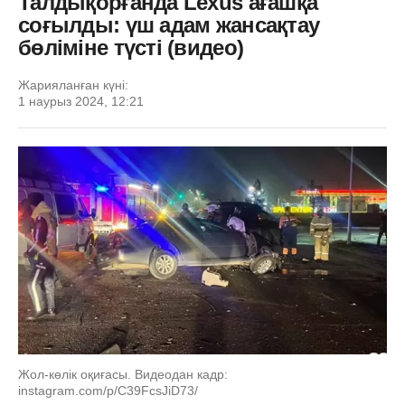
Талдықорғанда Lexus ағашқа
соғылды: үш адам жансақтау
бөліміне түсті (видео)
Жарияланған күні:
1 наурыз 2024, 12:21
Жол-көлік оқиғасы. Видеодан кадр:
instagram.com/p/C39FcsJiD73/