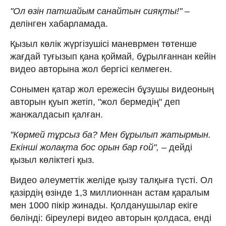
"Ол өзін патшайым санайтын сияқты!"
–
делінген хабарламада.
Қызыл көлік жүргізушісі маневрмен төтенше
жағдай туғызып қана қоймай, бұрылғаннан кейін
видео авторына жол бергісі келмеген.
Сонымен қатар жол ережесін бұзушы видеоның
авторын қуып жетіп, "жол бермедің" деп
жанжалдасып қалған.
"Көрмей тұрсыз ба? Мен бұрылып жатырмын.
Екінші жолақта бос орын бар ғой",
– дейді
қызыл көліктегі қыз.
Видео әлеуметтік желіде қызу талқыға түсті. Ол
қазірдің өзінде 1,3 миллионнан астам қаралым
мен 1000 пікір жинады. Қолданушылар екіге
бөлінді: біреулері видео авторын қолдаса, енді