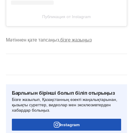
Публикация от Instagram
Мәтіннен қате тапсаңыз,
бізге жазыңыз
Барлығын бірінші болып біліп отырыңыз
Бізге жазылып, Қазақстанның өзекті жаңалықтарынан,
қызықты суреттер, видеолар мен эксклюзивтерден
хабардар болыңыз.
Instagram