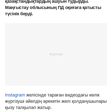
қазақстандықтардың ашуын тудырды.
Маңғыстау облысының ПД оқиғаға қатысты
түсінік берді.
Instagram
желісінде тараған видеодағы көлік
жүргізуші әйелдің әрекетін желі қолданушылары
қызу талқылап жатыр.