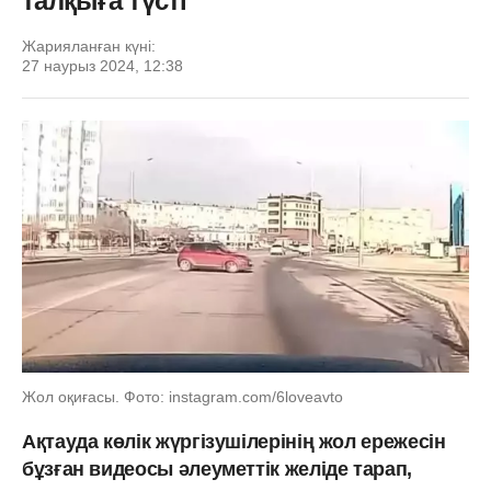
талқыға түсті
Жарияланған күні:
27 наурыз 2024, 12:38
Жол оқиғасы. Фото: instagram.com/6loveavto
Ақтауда көлік жүргізушілерінің жол ережесін
бұзған видеосы әлеуметтік желіде тарап,