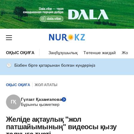
ОҚЫС ОҚИҒА
Заңбұзушылық
Төтенше жағдай
Жол а
Бізбен бірге қатарынан болған күндеріңіз
ОҚЫС ОҚИҒА
ЖОЛ АПАТЫ
Гүлзат Қазанғапова
ГҚ
Бұрынғы қызметкер
Желіде ақтаулық "жол
патшайымының" видеосы қызу