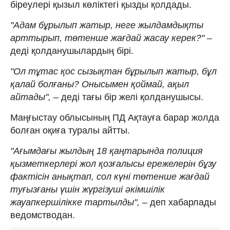
біреулері қызыл көліктегі қызды қолдады.
"Адам бұрылып жатыр, неге жылдамдықты
арттырып, төтенше жағдай жасау керек?"
–
деді қолданушылардың бірі.
"Ол тұтас қос сызықтан бұрылып жатыр, бұл
қалай болғаны? Онысымен қоймай, ақыл
айтады",
– деді тағы бір желі қолданушысы.
Маңғыстау облысының ПД Ақтауға барар жолда
болған оқиға туралы айтты.
"Ағымдағы жылдың 18 қаңтарында полиция
қызметкерлері жол қозғалысы ережелерін бұзу
фактісін анықтап, сол күні төтенше жағдай
туғызғаны үшін жүргізуші әкімшілік
жауапкершілікке тартылды",
– деп хабарлады
ведомстводан.