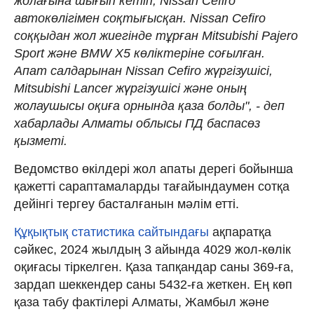
жолағына шығып кетіп, Nissan Cefiro
автокөлігімен соқтығысқан. Nissan Cefiro
соққыдан жол жиегінде тұрған Mitsubishi Pajero
Sport және BMW X5 көліктеріне соғылған.
Апат салдарынан Nissan Cefiro жүргізушісі,
Mitsubishi Lancer жүргізушісі және оның
жолаушысы оқиға орнында қаза болды", - деп
хабарлады Алматы облысы ПД баспасөз
қызметі.
Ведомство өкілдері жол апаты дерегі бойынша
қажетті сараптамаларды тағайындаумен сотқа
дейінгі тергеу басталғанын мәлім етті.
Құқықтық статистика сайтындағы
ақпаратқа
сәйкес, 2024 жылдың 3 айында 4029 жол-көлік
оқиғасы тіркелген. Қаза тапқандар саны 369-ға,
зардап шеккендер саны 5432-ға жеткен. Ең көп
қаза табу фактілері Алматы, Жамбыл және