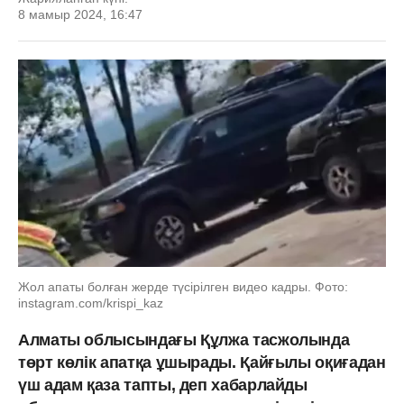
8 мамыр 2024, 16:47
Жол апаты болған жерде түсірілген видео кадры. Фото:
instagram.com/krispi_kaz
Алматы облысындағы Құлжа тасжолында
төрт көлік апатқа ұшырады. Қайғылы оқиғадан
үш адам қаза тапты, деп хабарлайды