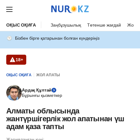
ОҚЫС ОҚИҒА
Заңбұзушылық
Төтенше жағдай
Жол а
Бізбен бірге қатарынан болған күндеріңіз
18+
ОҚЫС ОҚИҒА
ЖОЛ АПАТЫ
Ардақ Құлтай
Бұрынғы қызметкер
Алматы облысында
жантүршігерлік жол апатынан үш
адам қаза тапты
Жарияланған күні: