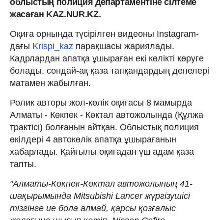
облыстың полиция департаментіне сілтеме
жасаған KAZ.NUR.KZ.
Оқиға орнында түсірілген видеоны Instagram-
дағы
Krispi_kaz
парақшасы жариялады.
Кадрлардан апатқа ұшыраған екі көлікті көруге
болады, сондай-ақ қаза тапқандардың денелері
матамен жабылған.
Ролик авторы жол-көлік оқиғасы 8 мамырда
Алматы - Көкпек - Көктал автожолында (Құлжа
трактісі) болғанын айтқан. Облыстық полиция
өкілдері 4 автокөлік апатқа ұшырағанын
хабарлады. Қайғылы оқиғадан үш адам қаза
тапты.
"Алматы-Көкпек-Көктал автожолының 41-
шақырымында Mitsubishi Lancer жүргізушісі
тізгінге ие бола алмай, қарсы қозғалыс