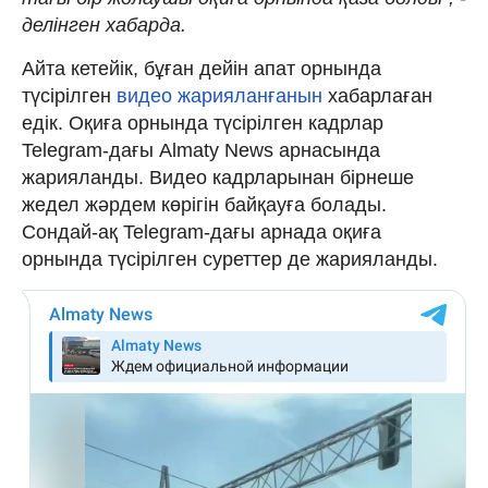
делінген хабарда.
Айта кетейік, бұған дейін апат орнында
түсірілген
видео жарияланғанын
хабарлаған
едік. Оқиға орнында түсірілген кадрлар
Telegram-дағы Almaty News арнасында
жарияланды. Видео кадрларынан бірнеше
жедел жәрдем көрігін байқауға болады.
Сондай-ақ Telegram-дағы арнада оқиға
орнында түсірілген суреттер де жарияланды.