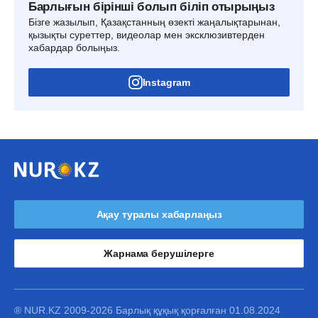
Барлығын бірінші болып біліп отырыңыз
Бізге жазылып, Қазақстанның өзекті жаңалықтарынан,
қызықты суреттер, видеолар мен эксклюзивтерден
хабардар болыңыз.
Instagram
Ақау туралы хабарлаңыз
Жарнама берушілерге
® NUR.KZ 2009-2026 Барлық құқық қорғалған 01.08.2024