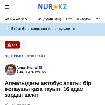
ОҚЫС ОҚИҒА
Заңбұзушылық
Төтенше жағдай
Жол а
Бізбен бірге қатарынан болған күндеріңіз
18+
ОҚЫС ОҚИҒА
ЖОЛ АПАТЫ
Ардақ Құлтай
Бұрынғы қызметкер
Алматыдағы автобус апаты: бір
жолаушы қаза тауып, 16 адам
зардап шекті
Жарияланған күні: