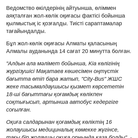
Ведомство өкілдерінің айтуынша, өліммен
аяқталған жол-көлік оқиғасы фактісі бойынша
қылмыстық іс қозғалды. Тиісті сараптамалар
тағайындалды.
Бұл жол-көлік оқиғасы Алматы қаласының
Алмалы ауданында 14 сағат 20 минутта болған.
"Алдын ала мәлімет бойынша, Kia көлігінің
жүргізушісі Мақатаев көшесімен оңтүстік
бағытта өтіп бара жатып, "Сity-Bus" ЖШС
жеке тасымалдаушысы қызмет көрсететін
18-ші бағыттағы қоғамдық көлікпен
соқтығысып, артынша автобус кедергіге
соғылған.
Оқиға салдарынан қоғамдық көліктің 16
жолаушысы медициналық көмекке жүгінсе,
тағы бір жолаушы оқиға орнында қаза болды", -