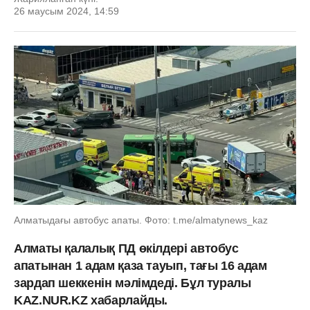
26 маусым 2024, 14:59
Алматыдағы автобус апаты. Фото: t.me/almatynews_kaz
Алматы қалалық ПД өкілдері автобус
апатынан 1 адам қаза тауып, тағы 16 адам
зардап шеккенін мәлімдеді. Бұл туралы
KAZ.NUR.KZ хабарлайды.