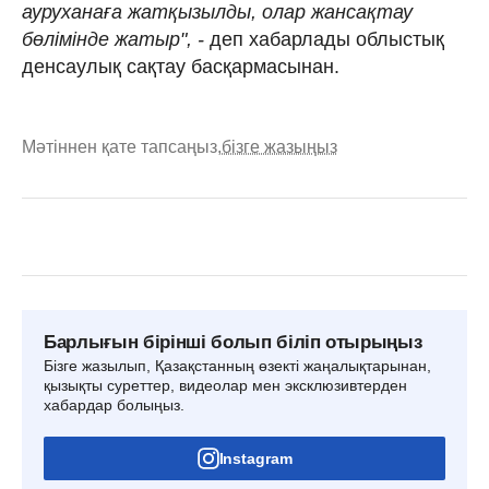
ауруханаға жатқызылды, олар жансақтау
бөлімінде жатыр", -
деп хабарлады облыстық
денсаулық сақтау басқармасынан.
Мәтіннен қате тапсаңыз,
бізге жазыңыз
Барлығын бірінші болып біліп отырыңыз
Бізге жазылып, Қазақстанның өзекті жаңалықтарынан,
қызықты суреттер, видеолар мен эксклюзивтерден
хабардар болыңыз.
Instagram