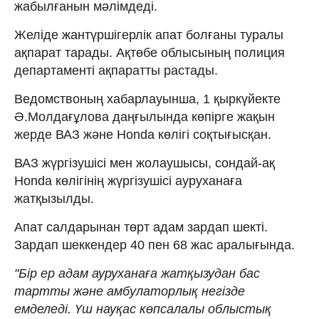
жабылғанын мәлімдеді.
Желіде жантүршігерлік апат болғаны туралы
ақпарат тарады. Ақтөбе облысының полиция
департаменті ақпаратты растады.
Ведомствоның хабарлауынша, 1 қыркүйекте
Ә.Молдағұлова даңғылында көпірге жақын
жерде ВАЗ және Honda көлігі соқтығысқан.
ВАЗ жүргізушісі мен жолаушысы, сондай-ақ
Honda көлігінің жүргізушісі ауруханаға
жатқызылды.
Апат салдарынан төрт адам зардап шекті.
Зардап шеккендер 40 пен 68 жас аралығында.
"Бір ер адам ауруханаға жатқызудан бас
тартты және амбулаторлық негізде
емделеді. Үш науқас көпсалалы облыстық