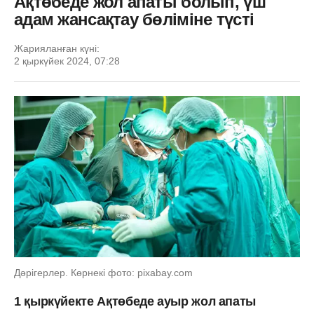
Ақтөбеде жол апаты болып, үш
адам жансақтау бөліміне түсті
Жарияланған күні:
2 қыркүйек 2024, 07:28
Дәрігерлер. Көрнекі фото: pixabay.com
1 қыркүйекте Ақтөбеде ауыр жол апаты