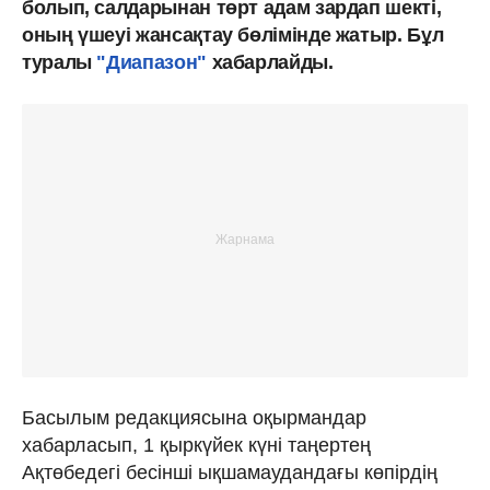
болып, салдарынан төрт адам зардап шекті,
оның үшеуі жансақтау бөлімінде жатыр. Бұл
туралы
"Диапазон"
хабарлайды.
Басылым редакциясына оқырмандар
хабарласып, 1 қыркүйек күні таңертең
Ақтөбедегі бесінші ықшамаудандағы көпірдің