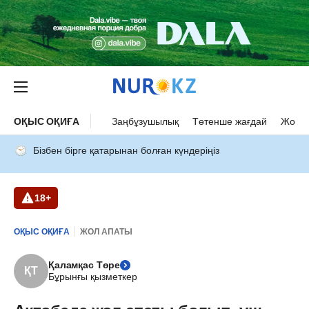
ОҚЫС ОҚИҒА
Заңбұзушылық
Төтенше жағдай
Жол а
Бізбен бірге қатарынан болған күндеріңіз
18+
ОҚЫС ОҚИҒА
ЖОЛ АПАТЫ
Қаламқас Төре
ҚТ
Бұрынғы қызметкер