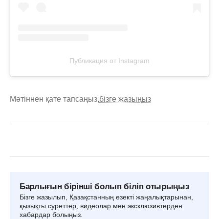
Публикация от Instagram
Мәтіннен қате тапсаңыз,
бізге жазыңыз
Барлығын бірінші болып біліп отырыңыз
Бізге жазылып, Қазақстанның өзекті жаңалықтарынан,
қызықты суреттер, видеолар мен эксклюзивтерден
хабардар болыңыз.