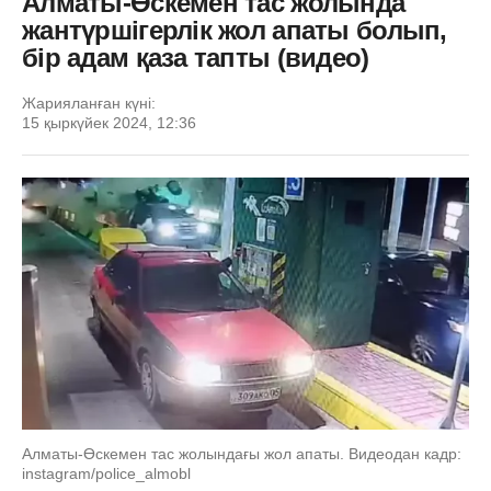
Алматы-Өскемен тас жолында
жантүршігерлік жол апаты болып,
бір адам қаза тапты (видео)
Жарияланған күні:
15 қыркүйек 2024, 12:36
Алматы-Өскемен тас жолындағы жол апаты. Видеодан кадр:
instagram/police_almobl