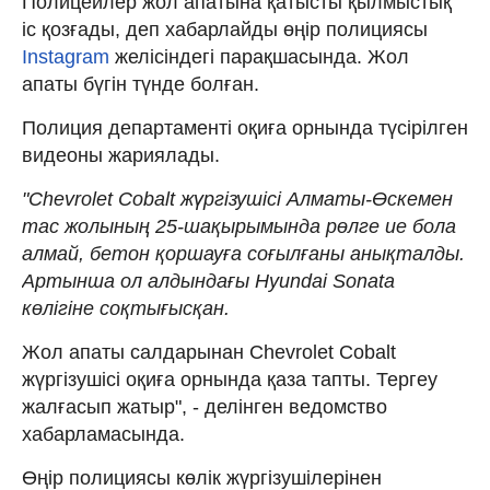
Полицейлер жол апатына қатысты қылмыстық
іс қозғады, деп хабарлайды өңір полициясы
Instagram
желісіндегі парақшасында. Жол
апаты бүгін түнде болған.
Полиция департаменті оқиға орнында түсірілген
видеоны жариялады.
"Chevrolet Cobalt жүргізушісі Алматы-Өскемен
тас жолының 25-шақырымында рөлге ие бола
алмай, бетон қоршауға соғылғаны анықталды.
Артынша ол алдындағы Hyundai Sonata
көлігіне соқтығысқан.
Жол апаты салдарынан Chevrolet Cobalt
жүргізушісі оқиға орнында қаза тапты. Тергеу
жалғасып жатыр", - делінген ведомство
хабарламасында.
Өңір полициясы көлік жүргізушілерінен