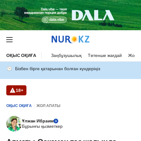
ОҚЫС ОҚИҒА
Заңбұзушылық
Төтенше жағдай
Жол а
Бізбен бірге қатарынан болған күндеріңіз
18+
ОҚЫС ОҚИҒА
ЖОЛ АПАТЫ
Ұлжан Ибраим
Бұрынғы қызметкер