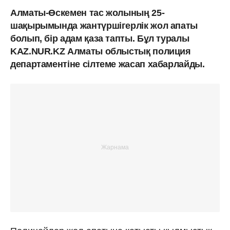
Алматы-Өскемен тас жолының 25-
шақырымында жантүршігерлік жол апаты
болып, бір адам қаза тапты. Бұл туралы
KAZ.NUR.KZ Алматы облыстық полиция
департаментіне сілтеме жасап хабарлайды.