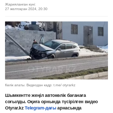
Жарияланған күні:
27 желтоқсан 2024, 20:30
Көлік апаты. Видеодан кадр: t.me/ otyrarkz
Шымкентте жеңіл автокөлік бағанаға
соғылды. Оқиға орнында түсірілген видео
Otyrar.kz
Telegram-дағы
арнасында