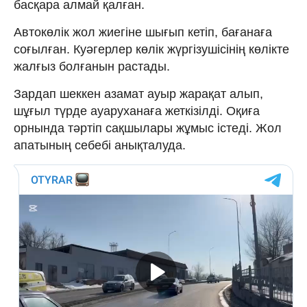
басқара алмай қалған.
Автокөлік жол жиегіне шығып кетіп, бағанаға
соғылған. Куәгерлер көлік жүргізушісінің көлікте
жалғыз болғанын растады.
Зардап шеккен азамат ауыр жарақат алып,
шұғыл түрде ауаруханаға жеткізілді. Оқиға
орнында тәртіп сақшылары жұмыс істеді. Жол
апатының себебі анықталуда.