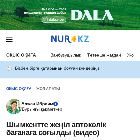
ОҚЫС ОҚИҒА
Заңбұзушылық
Төтенше жағдай
Жол а
Бізбен бірге қатарынан болған күндеріңіз
ОҚЫС ОҚИҒА
ЖОЛ АПАТЫ
Ұлжан Ибраим
Бұрынғы қызметкер
Шымкентте жеңіл автокөлік
бағанаға соғылды (видео)