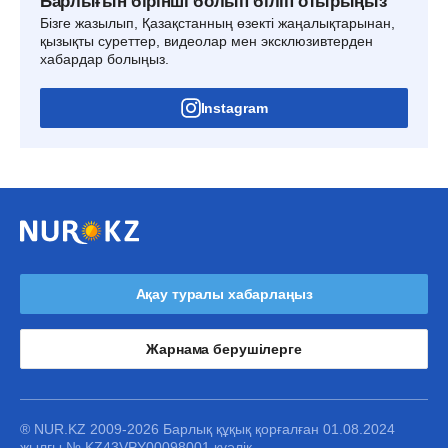
Барлығын бірінші болып біліп отырыңыз
Бізге жазылып, Қазақстанның өзекті жаңалықтарынан,
қызықты суреттер, видеолар мен эксклюзивтерден
хабардар болыңыз.
Instagram
Ақау туралы хабарлаңыз
Жарнама берушілерге
® NUR.KZ 2009-2026 Барлық құқық қорғалған 01.08.2024
жылғы № KZ43VPY00098001 куәлік.