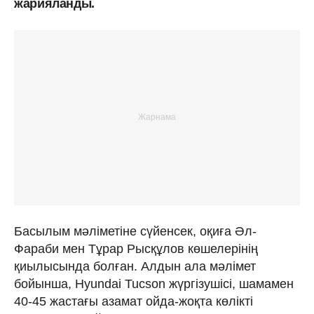
жарияланды.
Басылым мәліметіне сүйенсек, оқиға Әл-
Фараби мен Тұрар Рысқұлов көшелерінің
қиылысында болған. Алдын ала мәлімет
бойынша, Hyundai Tucson жүргізушісі, шамамен
40-45 жастағы азамат ойда-жоқта көлікті