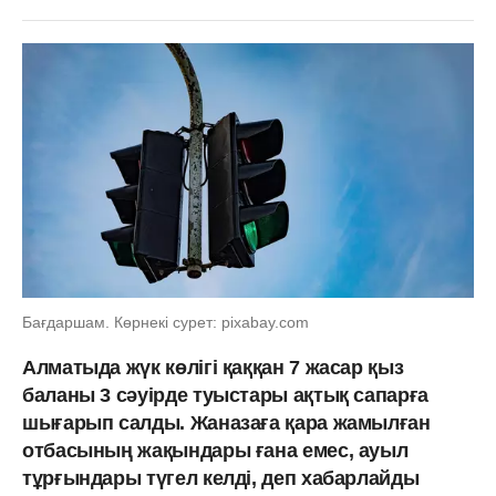
Бағдаршам. Көрнекі сурет: pixabay.com
Алматыда жүк көлігі қаққан 7 жасар қыз
баланы 3 сәуірде туыстары ақтық сапарға
шығарып салды. Жаназаға қара жамылған
отбасының жақындары ғана емес, ауыл
тұрғындары түгел келді, деп хабарлайды