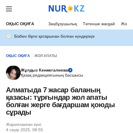
ОҚЫС ОҚИҒА
Заңбұзушылық
Төтенше жағдай
Жол а
Бізбен бірге қатарынан болған күндеріңіз
ОҚЫС ОҚИҒА
ЖОЛ АПАТЫ
Жұлдыз Кенжегалиева
Қазақ редакциясының басшысы
Алматыда 7 жасар баланың
қазасы: тұрғындар жол апаты
болған жерге бағдаршам қоюды
сұрады
Жарияланған күні:
4 сәуір 2025, 08:55