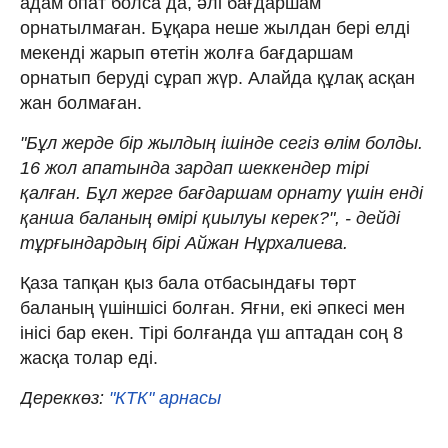
адам опат болса да, әлі бағдаршам
орнатылмаған. Бұқара неше жылдан бері елді
мекенді жарып өтетін жолға бағдаршам
орнатып беруді сұрап жүр. Алайда құлақ асқан
жан болмаған.
"Бұл жерде бір жылдың ішінде сегіз өлім болды.
16 жол апатында зардап шеккендер тірі
қалған. Бұл жерге бағдаршам орнату үшін енді
қанша баланың өмірі қиылуы керек?", - дейді
тұрғындардың бірі Айжан Нұрхалиева.
Қаза тапқан қыз бала отбасындағы төрт
баланың үшіншісі болған. Яғни, екі әпкесі мен
інісі бар екен. Тірі болғанда үш аптадан соң 8
жасқа толар еді.
Дереккөз:
"КТК" арнасы