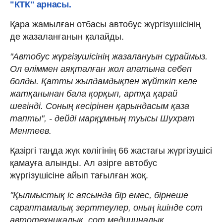
"КТК" арнасы.
Қара жамылған отбасы автобус жүргізушісінің
де жазаланғанын қалайды.
"Автобус жүргізушісінің жазалануын сұраймыз.
Ол өліммен аяқталған жол апатына себеп
болды. Қатты жылдамдықпен жүйткіп келе
жатқанынан бала қорқып, артқа қарай
шегінді. Соның кесірінен қарындасым қаза
тапты", - дейді марқұмның туысы Шухрат
Ментеев.
Қазіргі таңда жүк көлігінің 66 жастағы жүргізушісі
қамауға алынды. Ал әзірге автобус
жүргізушісіне айып тағылған жоқ.
"Қылмыстық іс аясында бір емес, бірнеше
сараптамалық зерттеулер, оның ішінде сот
автотехникалық, сот медициналық