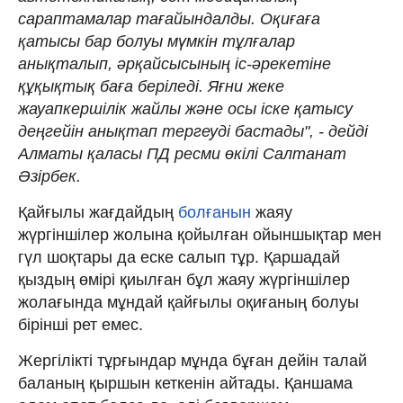
сараптамалар тағайындалды. Оқиғаға
қатысы бар болуы мүмкін тұлғалар
анықталып, әрқайсысының іс-әрекетіне
құқықтық баға беріледі. Яғни жеке
жауапкершілік жайлы және осы іске қатысу
деңгейін анықтап тергеуді бастады", - дейді
Алматы қаласы ПД ресми өкілі Салтанат
Әзірбек.
Қайғылы жағдайдың
болғанын
жаяу
жүргіншілер жолына қойылған ойыншықтар мен
гүл шоқтары да еске салып тұр. Қаршадай
қыздың өмірі қиылған бұл жаяу жүргіншілер
жолағында мұндай қайғылы оқиғаның болуы
бірінші рет емес.
Жергілікті тұрғындар мұнда бұған дейін талай
баланың қыршын кеткенін айтады. Қаншама