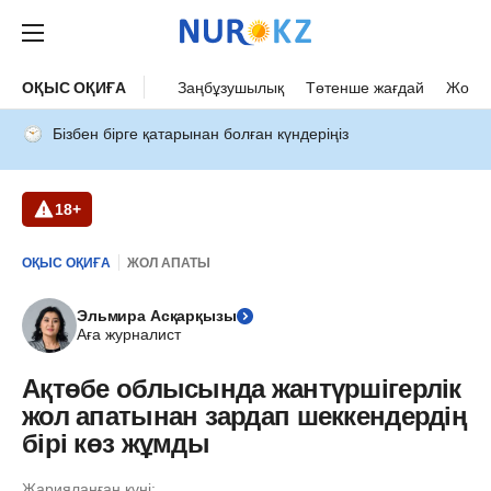
ОҚЫС ОҚИҒА
Заңбұзушылық
Төтенше жағдай
Жол а
Бізбен бірге қатарынан болған күндеріңіз
18+
ОҚЫС ОҚИҒА
ЖОЛ АПАТЫ
Эльмира Асқарқызы
Аға журналист
Ақтөбе облысында жантүршігерлік
жол апатынан зардап шеккендердің
бірі көз жұмды
Жарияланған күні: