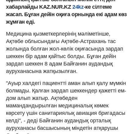
хабарлайды KAZ.NUR.KZ
24kz
-ке сілтеме
жасап. Бұған дейін оқиға орнында екі адам көз
жұмған еді.
Медицина қызметкерлерінің мәліметінше,
Ақтөбе облысындағы Ақтөбе-Астрахань тас
жолында болған жол-көлік оқиғасында зардап
шеккен бір адам қайтыс болды. Бұған дейін
зардап шеккен 8 адам Байғанин аудандық
ауруханасына жатқызылған.
"Ауыр халдегі пациентті аман алып қалу мүмкін
болмады. Қалған зардап шеккендер қажетті ем-
дом алып жатыр. Ақтөбеден
мамандандырылған медициналық көмек
көрсету үшін санитариялық авиация бригадасы
келді", - деді Байғанин аудандық орталық
ауруханасы басшысының міндетін атқарушы