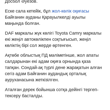
Досбол Әуезов.
Еске сала кетейік, бұл
жол-көлік оқиғасы
Байғанин ауданы Қарауылкелді ауылы
маңында болған.
DAF маркалы жүк көлігі Toyota Camry маркалы
екі жеңіл автокөлікпен соқтығысып, жеңіл
көліктің бірі сол жерде өртенген.
Ақтөбе облыстық ПД мәліметінше, жол апаты
салдарынан екі адам оқиға орнында қаза
тапқан. Сондай-ақ түрлі дене жарақатын алған
сегіз адам Байғанин аудандық орталық
ауруханасына жеткізілген.
Аталған дерек бойынша сотқа дейінгі тергеп-
тексеру басталды.