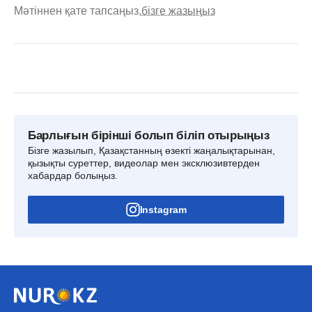
Мәтіннен қате тапсаңыз,
бізге жазыңыз
Барлығын бірінші болып біліп отырыңыз
Бізге жазылып, Қазақстанның өзекті жаңалықтарынан,
қызықты суреттер, видеолар мен эксклюзивтерден
хабардар болыңыз.
Instagram