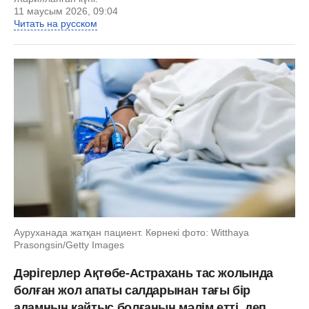
11 маусым 2026, 09:04
Читать на русском
Ауруханада жатқан пациент. Көрнекі фото: Witthaya
Prasongsin/Getty Images
Дәрігерлер Ақтөбе-Астрахань тас жолында
болған жол апаты салдарынан тағы бір
адамның қайтыс болғанын мәлім етті, деп