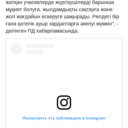
жатқан учаскелерде жүргізушілерді барынша
мұқият болуға, жылдамдықты сақтауға және
жол жағдайын ескеруге шақырады. Рөлдегі бір
ғана қателік ауыр зардаптарға әкелуі мүмкін", -
делінген ПД хабарламасында.
Посмотреть эту публикацию в Instagram