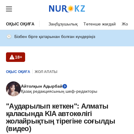
ОҚЫС ОҚИҒА
Заңбұзушылық
Төтенше жағдай
Жол а
Бізбен бірге қатарынан болған күндеріңіз
18+
ОҚЫС ОҚИҒА
ЖОЛ АПАТЫ
Айтолқын Адырбай
Қазақ редакциясының шеф-редакторы
"Аударылып кеткен": Алматы
қаласында KIA автокөлігі
жолайрықтың тірегіне соғылды
(видео)