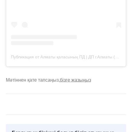
Публикация от Алматы қаласының ПД | ДП г.Алматы (@almaty.police)
Мәтіннен қате тапсаңыз,
бізге жазыңыз