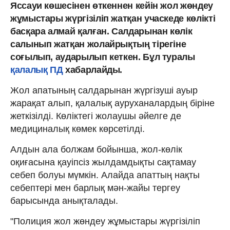
Яссауи көшесінен өткеннен кейін жол жөндеу
жұмыстары жүргізіліп жатқан учаскеде көлікті
басқара алмай қалған. Салдарынан көлік
салынып жатқан жолайрықтың тірегіне
соғылып, аударылып кеткен. Бұл туралы
қалалық ПД
хабарлайды.
Жол апатының салдарынан жүргізуші ауыр
жарақат алып, қалалық ауруханалардың біріне
жеткізілді. Көліктегі жолаушы әйелге де
медициналық көмек көрсетілді.
Алдын ала болжам бойынша, жол-көлік
оқиғасына қауіпсіз жылдамдықты сақтамау
себеп болуы мүмкін. Алайда апаттың нақты
себептері мен барлық мән-жайы тергеу
барысында анықталады.
"Полиция жол жөндеу жұмыстары жүргізіліп