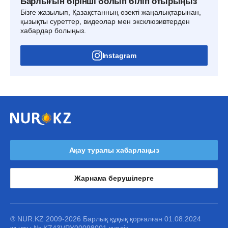
Барлығын бірінші болып біліп отырыңыз
Бізге жазылып, Қазақстанның өзекті жаңалықтарынан,
қызықты суреттер, видеолар мен эксклюзивтерден
хабардар болыңыз.
Instagram
Ақау туралы хабарлаңыз
Жарнама берушілерге
® NUR.KZ 2009-2026 Барлық құқық қорғалған 01.08.2024
жылғы № KZ43VPY00098001 куәлік.