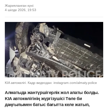
Жарияланған күні:
4 шілде 2026, 19:53
KIA автокөлігі. Кадр видеодан: instagram.com/almaty.police
Алматыда жантүршігерлік жол апаты болды.
KIA автокөлігінің жүргізушісі Төле би
даңғылымен батыс бағытта келе жатып,