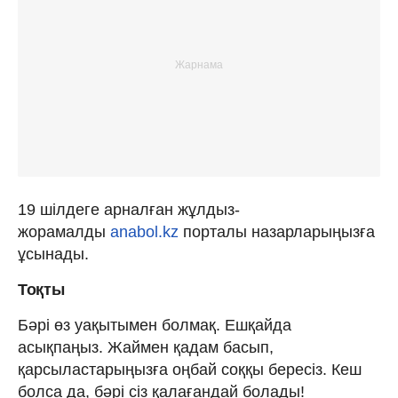
19 шілдеге арналған жұлдыз-
жорамалды
anabol.kz
порталы назарларыңызға
ұсынады.
Тоқты
Бәрі өз уақытымен болмақ. Ешқайда
асықпаңыз. Жаймен қадам басып,
қарсыластарыңызға оңбай соққы бересіз. Кеш
болса да, бәрі сіз қалағандай болады!