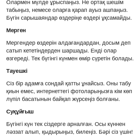
Олармен мүлде ұрыспаңыз. Не ортақ шешім
табыңыз, немесе оларға қарап ауыз ашпаңыз.
Бүгін сарышаяндар өздеріңе өздері ұқсамайды.
Мерген
Мергендер өздерін алдағандардан, досым деп
сатып кететіндерден шаршады. Енді олар
өзгереді. Тек бүгінгі күнмен өмір сүретін болады.
Тауешкі
Сіз бір адамға сондай қатты ұнайсыз. Оны табу
қиын емес, интернеттегі фотоларыңызға кім көп
лүпіл басатынын байқап жүрсеңіз болғаны.
Суқұйғыш
Бүгінгі күн тек сіздерге арналған. Осы күннен
ләззат алып, қыдырыңыз, билеңіз. Бәрі сіз үшін!