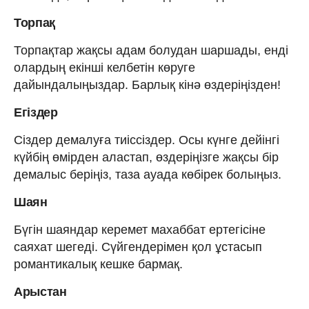
Торпақ
Торпақтар жақсы адам болудан шаршады, енді
олардың екінші келбетін көруге
дайындалыңыздар. Барлық кінә өздеріңізден!
Егіздер
Сіздер демалуға тиіссіздер. Осы күнге дейінгі
күйбің өмірден аластап, өздеріңізге жақсы бір
демалыс беріңіз, таза ауада көбірек болыңыз.
Шаян
Бүгін шаяндар керемет махаббат ертегісіне
саяхат шегеді. Сүйгендерімен қол ұстасып
романтикалық кешке бармақ.
Арыстан