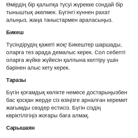
Өмірдің бір қалыпқа түсуі жүрекке сондай бір
тыныштық әкелмек. Бүгінгі күннен рахат
алыңыз, жаңа таныстармен араласыңыз.
Бикеш
Түсіндірудің қажеті жоқ! Бикештер шаршады,
оларға тез арада демалыс керек. Сол себепті
оларға жүйке жүйесін қалпына келтіру үшін
бәрінен алыс кету керек.
Таразы
Бүгін қоғамдық көлікте немесе достарыңызбен
бас қосқан жерде сіз өзіңізге арналған керемет
жағымды сөздер естисіз. Бүгін сіздің
көріктілігіңіз жоғары баға алмақ.
Сарышаян