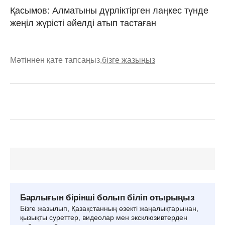
Қасымов: Алматыны дүрліктірген лаңкес түнде
жеңіл жүрісті әйелді атып тастаған
Мәтіннен қате тапсаңыз,
бізге жазыңыз
Барлығын бірінші болып біліп отырыңыз
Бізге жазылып, Қазақстанның өзекті жаңалықтарынан,
қызықты суреттер, видеолар мен эксклюзивтерден