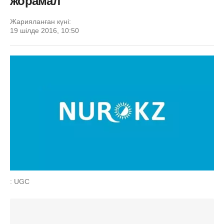
жорамал
Жарияланған күні:
19 шілде 2016, 10:50
: UGC