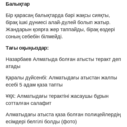
Балықтар
Бір қарасаң балықтарда бәрі жақсы сияқты,
бірақ ішкі дүниесі алай-дүлей болып жатыр.
Жандарын қоярға жер таппайды, бірақ өздері
соның себебін білмейді.
Тағы оқыңыздар:
Назарбаев Алматыда болған атысты теракт деп
атады
Қаралы дүйсенбі: Алматыдағы атыстан жалпы
есебі 5 адам қаза тапты
ҰҚК: Алматыдағы терактіні жасаушы бұрын
сотталған салафит
Алматыдағы атыста қаза болған полицейлердің
есімдері белгілі болды (фото)