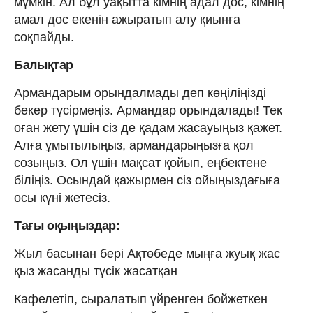
мүмкін. Ал бұл уақытта кімнің адал дос, кімнің
амал дос екенін ажыратып алу қиынға
соқпайды.
Балықтар
Армандарым орындалмады деп көңіліңізді
бекер түсірмеңіз. Армандар орындалады! Тек
оған жету үшін сіз де қадам жасауыңыз қажет.
Алға ұмытылыңыз, армандарыңызға қол
созыңыз. Ол үшін мақсат қойып, еңбектене
біліңіз. Осындай қажырмен сіз ойыңыздағыға
осы күні жетесіз.
Тағы оқыңыздар:
Жыл басынан бері Ақтөбеде мыңға жуық жас
қыз жасанды түсік жасатқан
Кафелетіп, сыралатып үйренген бойжеткен