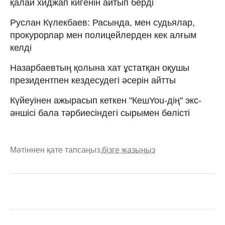
қалай хиджап кигенін айтып берді
Руслан Күлекбаев: Расында, мен судьялар,
прокурорлар мен полицейлерден кек алғым
келді
Назарбаевтың қолына хат ұстатқан оқушы
президентпен кездесудегі әсерін айтты
Күйеуінен ажырасып кеткен "КешYou-дің" экс-
әншісі бала тәрбиесіндегі сырымен бөлісті
Мәтіннен қате тапсаңыз,
бізге жазыңыз