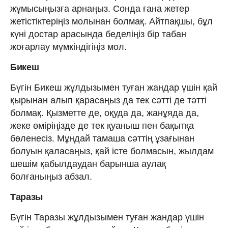
жұмысыңызға арнаңыз. Сонда ғана жетер
жетістіктеріңіз молынан болмақ. Айтпақшы, бұл
күні достар арасында беделіңіз бір табан
жоғарлау мүмкіндігіңіз мол.
Бикеш
Бүгін Бикеш жұлдызымен туған жандар үшін қай
қырынан алып қарасаңыз да тек сәтті де тәтті
болмақ. Қызметте де, оқуда да, жанұяда да,
жеке өміріңізде де тек қуаныш пен бақытқа
бөленесіз. Мұндай тамаша сәттің ұзағынан
болуын қаласаңыз, қай істе болмасын, жылдам
шешім қабылдаудан барынша аулақ
болғаныңыз абзал.
Таразы
Бүгін Таразы жұлдызымен туған жандар үшін