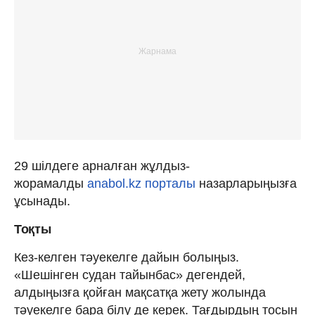
29 шілдеге арналған жұлдыз-
жорамалды
anabol.kz порталы
назарларыңызға
ұсынады.
Тоқты
Кез-келген тәуекелге дайын болыңыз.
«Шешінген судан тайынбас» дегендей,
алдыңызға қойған мақсатқа жету жолында
тәуекелге бара білу де керек. Тағдырдың тосын