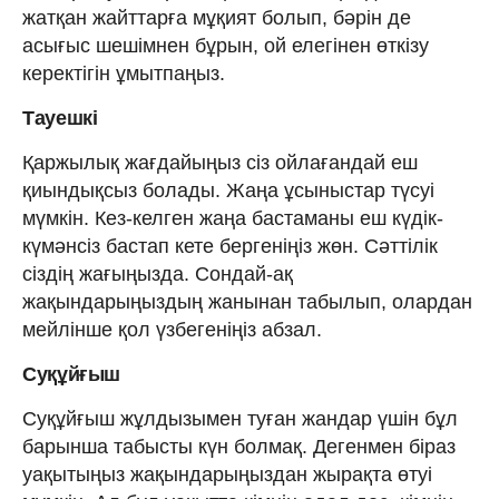
жатқан жайттарға мұқият болып, бәрін де
асығыс шешімнен бұрын, ой елегінен өткізу
керектігін ұмытпаңыз.
Тауешкі
Қаржылық жағдайыңыз сіз ойлағандай еш
қиындықсыз болады. Жаңа ұсыныстар түсуі
мүмкін. Кез-келген жаңа бастаманы еш күдік-
күмәнсіз бастап кете бергеніңіз жөн. Сәттілік
сіздің жағыңызда. Сондай-ақ
жақындарыңыздың жанынан табылып, олардан
мейлінше қол үзбегеніңіз абзал.
Суқұйғыш
Суқұйғыш жұлдызымен туған жандар үшін бұл
барынша табысты күн болмақ. Дегенмен біраз
уақытыңыз жақындарыңыздан жырақта өтуі