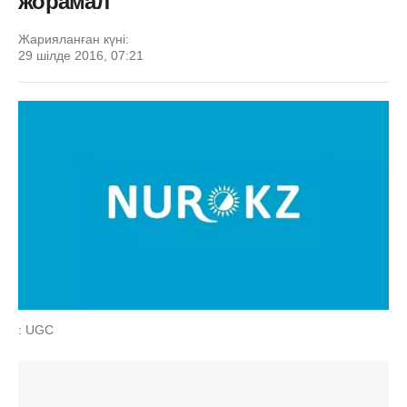
жорамал
Жарияланған күні:
29 шілде 2016, 07:21
: UGC