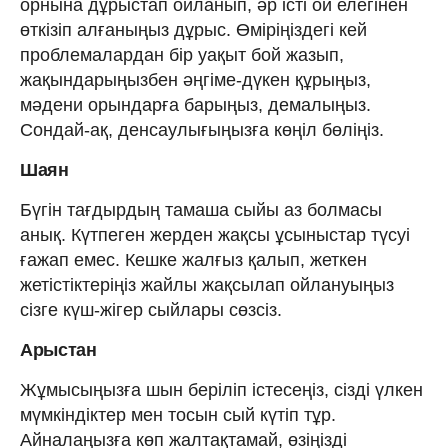
орнына дұрыстап ойланып, әр істі ой елегінен
өткізіп алғаныңыз дұрыс. Өміріңіздегі кей
проблемалардан бір уақыт бой жазып,
жақындарыңызбен әңгіме-дүкен құрыңыз,
мәдени орындарға барыңыз, демалыңыз.
Сондай-ақ, денсаулығыңызға көңіл бөліңіз.
Шаян
Бүгін тағдырдың тамаша сыйы аз болмасы
анық. Күтпеген жерден жақсы ұсыныстар түсуі
ғажап емес. Кешке жалғыз қалып, жеткен
жетістіктеріңіз жайлы жақсылап ойлануыңыз
сізге күш-жігер сыйлары сөзсіз.
Арыстан
Жұмысыңызға шын беріліп істесеңіз, сізді үлкен
мүмкіндіктер мен тосын сый күтіп тұр.
Айналаңызға көп жалтақтамай, өзіңізді