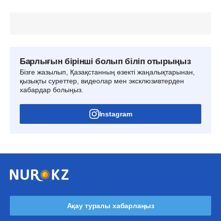
Барлығын бірінші болып біліп отырыңыз
Бізге жазылып, Қазақстанның өзекті жаңалықтарынан,
қызықты суреттер, видеолар мен эксклюзивтерден
хабардар болыңыз.
Instagram
Ақау туралы хабарлаңыз