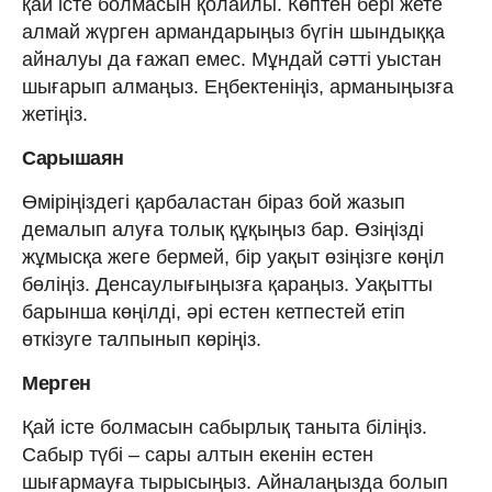
қай істе болмасын қолайлы. Көптен бері жете
алмай жүрген армандарыңыз бүгін шындыққа
айналуы да ғажап емес. Мұндай сәтті уыстан
шығарып алмаңыз. Еңбектеніңіз, арманыңызға
жетіңіз.
Сарышаян
Өміріңіздегі қарбаластан біраз бой жазып
демалып алуға толық құқыңыз бар. Өзіңізді
жұмысқа жеге бермей, бір уақыт өзіңізге көңіл
бөліңіз. Денсаулығыңызға қараңыз. Уақытты
барынша көңілді, әрі естен кетпестей етіп
өткізуге талпынып көріңіз.
Мерген
Қай істе болмасын сабырлық таныта біліңіз.
Сабыр түбі – сары алтын екенін естен
шығармауға тырысыңыз. Айналаңызда болып