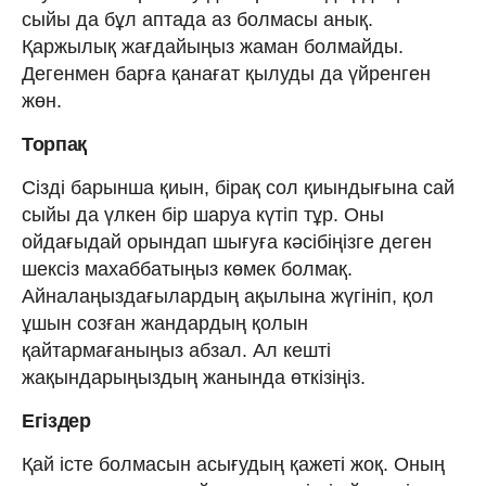
сыйы да бұл аптада аз болмасы анық.
Қаржылық жағдайыңыз жаман болмайды.
Дегенмен барға қанағат қылуды да үйренген
жөн.
Торпақ
Сізді барынша қиын, бірақ сол қиындығына сай
сыйы да үлкен бір шаруа күтіп тұр. Оны
ойдағыдай орындап шығуға кәсібіңізге деген
шексіз махаббатыңыз көмек болмақ.
Айналаңыздағылардың ақылына жүгініп, қол
ұшын созған жандардың қолын
қайтармағаныңыз абзал. Ал кешті
жақындарыңыздың жанында өткізіңіз.
Егіздер
Қай істе болмасын асығудың қажеті жоқ. Оның