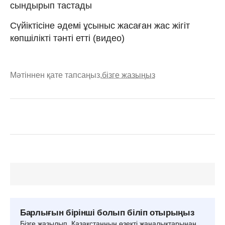
сындырып тастады
Сүйіктісіне әдемі ұсыныс жасаған жас жігіт
көпшілікті тәнті етті (видео)
Мәтіннен қате тапсаңыз,
бізге жазыңыз
Барлығын бірінші болып біліп отырыңыз
Бізге жазылып, Қазақстанның өзекті жаңалықтарынан,