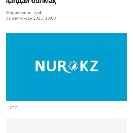
қандай болмақ
Жарияланған күні:
31 желтоқсан 2016, 19:00
: UGC