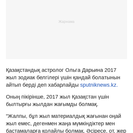
Қазақстандық астролог Ольга Дарьина 2017
жыл зодиак белгілері үшін қандай болатынын
айтып берді деп хабарлайды
sputniknews.kz.
Оның пікірінше, 2017 жыл Қазақстан үшін
былтырғы жылдан жағымды болмақ.
"Жалпы, бұл жыл материалдық жағынан оңай
жыл емес, дегенмен жаңа мүмкіндіктер мен
бастамаларға қолайлы болмақ. Әсіресе, от, жер