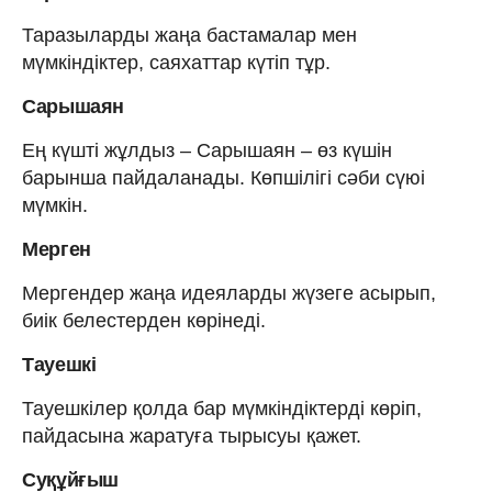
Таразыларды жаңа бастамалар мен
мүмкіндіктер, саяхаттар күтіп тұр.
Сарышаян
Ең күшті жұлдыз – Сарышаян – өз күшін
барынша пайдаланады. Көпшілігі сәби сүюі
мүмкін.
Мерген
Мергендер жаңа идеяларды жүзеге асырып,
биік белестерден көрінеді.
Тауешкі
Тауешкілер қолда бар мүмкіндіктерді көріп,
пайдасына жаратуға тырысуы қажет.
Суқұйғыш