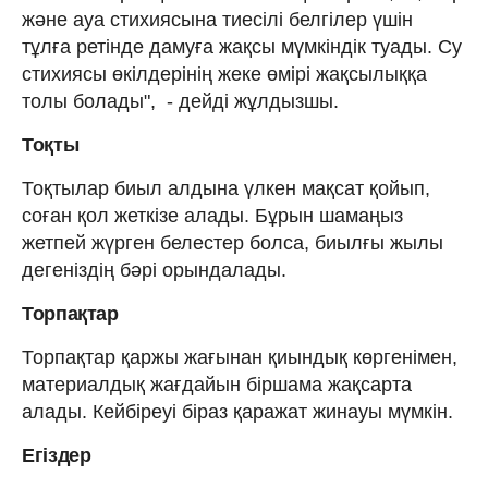
және ауа стихиясына тиесілі белгілер үшін
тұлға ретінде дамуға жақсы мүмкіндік туады. Су
стихиясы өкілдерінің жеке өмірі жақсылыққа
толы болады", - дейді жұлдызшы.
Тоқты
Тоқтылар биыл алдына үлкен мақсат қойып,
соған қол жеткізе алады. Бұрын шамаңыз
жетпей жүрген белестер болса, биылғы жылы
дегеніздің бәрі орындалады.
Торпақтар
Торпақтар қаржы жағынан қиындық көргенімен,
материалдық жағдайын біршама жақсарта
алады. Кейбіреуі біраз қаражат жинауы мүмкін.
Егіздер