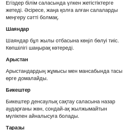
Егіздер білім саласында үлкен жетістіктерге
жетеді. Әсіресе, жаңа қолға алған салаларды
меңгеру сәтті болмақ.
Шаяндар
Шаяндар бұл жылы отбасына көңіл бөлуі тиіс.
Көпшілігі шаңырақ көтереді.
Арыстан
Арыстандардың жұмысы мен мансабында тасы
өрге домалайды.
Бикештер
Бикештер денсаулық сақтау саласына назар
аударғаны жөн, сондай-ақ жылжымайтын
мүлікпен айналысуға болады.
Таразы