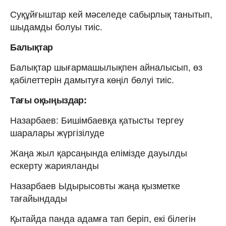
Суқұйғыштар кей мәселеде сабырлық танытып,
шыдамды болуы тиіс.
Балықтар
Балықтар шығармашылықпен айналысып, өз
қабілеттерін дамытуға көңіл бөлуі тиіс.
Тағы оқыңыздар:
Назарбаев: Бишімбаевқа қатысты тергеу
шаралары жүргізілуде
Жаңа жыл қарсаңында елімізде дауылды
ескерту жарияланды
Назарбаев Ыдырысовты жаңа қызметке
тағайындады
Қытайда панда адамға тап беріп, екі білегін