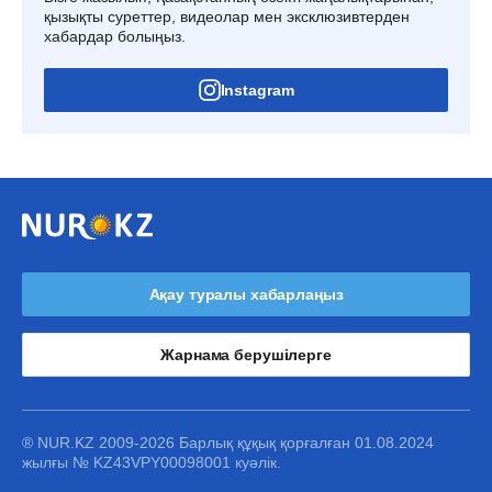
қызықты суреттер, видеолар мен эксклюзивтерден
хабардар болыңыз.
Instagram
Ақау туралы хабарлаңыз
Жарнама берушілерге
® NUR.KZ 2009-2026 Барлық құқық қорғалған 01.08.2024
жылғы № KZ43VPY00098001 куәлік.