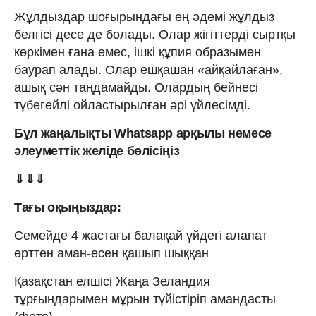
Жұлдыздар шоғырындағы ең әдемі жұлдыз
белгісі десе де болады. Олар жігіттерді сыртқы
көркімен ғана емес, ішкі құпия образымен
баурап алады. Олар ешқашан «айқайлаған»,
ашық сән таңдамайды. Олардың бейнесі
түбегейлі ойластырылған әрі үйлесімді.
Бұл жаңалықты Whatsapp арқылы немесе
әлеуметтік желіде бөлісіңіз
⇓⇓⇓
Тағы оқыңыздар:
Семейде 4 жастағы балақай үйдегі алапат
өрттен аман-есен қашып шыққан
Қазақстан елшісі Жаңа Зеландия
тұрғындарымен мұрын түйістіріп амандасты