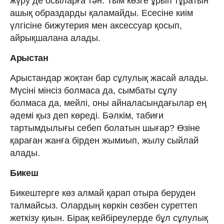
жүру де осыларға тән. Тым көзге ұрып тұратын
ашық образдарды қаламайды. Есесіне киім
үлгісіне бижутерия мен аксессуар қосып,
айрықшалана алады.
Арыстан
Арыстандар жоқтан бар сұлулық жасай алады.
Мүсіні мінсіз болмаса да, сымбаты сұлу
болмаса да, мейлі, оны айналасындағылар ең
әдемі қыз деп көреді. Бәлкім, табиғи
тартымдылығы себеп болатын шығар? Өзіне
қараған жанға бірден жымиып, жылу сыйлай
алады.
Бикеш
Бикештерге көз алмай қарап отыра беруден
талмайсыз. Олардың көркін сөзбен суреттеп
жеткізу қиын. Бірақ кейбіреулерде бұл сұлулық