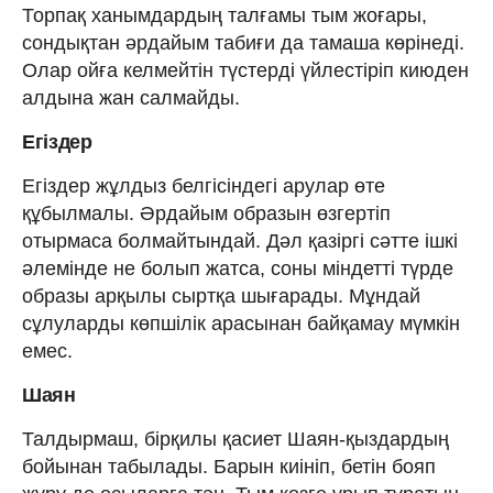
Торпақ ханымдардың талғамы тым жоғары,
сондықтан әрдайым табиғи да тамаша көрінеді.
Олар ойға келмейтін түстерді үйлестіріп киюден
алдына жан салмайды.
Егіздер
Егіздер жұлдыз белгісіндегі арулар өте
құбылмалы. Әрдайым образын өзгертіп
отырмаса болмайтындай. Дәл қазіргі сәтте ішкі
әлемінде не болып жатса, соны міндетті түрде
образы арқылы сыртқа шығарады. Мұндай
сұлуларды көпшілік арасынан байқамау мүмкін
емес.
Шаян
Талдырмаш, бірқилы қасиет Шаян-қыздардың
бойынан табылады. Барын киініп, бетін бояп