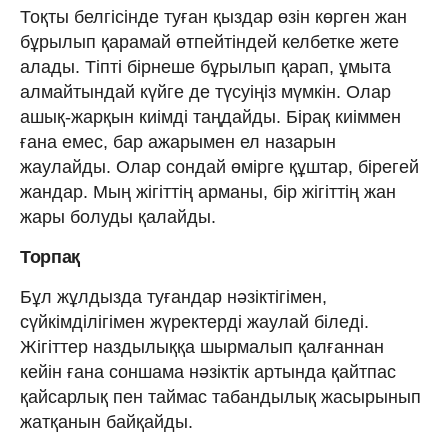
Тоқты белгісінде туған қыздар өзін көрген жан
бұрылып қарамай өтпейтіндей келбетке жете
алады. Тіпті бірнеше бұрылып қарап, ұмыта
алмайтындай күйге де түсуіңіз мүмкін. Олар
ашық-жарқын киімді таңдайды. Бірақ киіммен
ғана емес, бар ажарымен ел назарын
жаулайды. Олар сондай өмірге құштар, бірегей
жандар. Мың жігіттің арманы, бір жігіттің жан
жары болуды қалайды.
Торпақ
Бұл жұлдызда туғандар нәзіктігімен,
сүйкімділігімен жүректерді жаулай біледі.
Жігіттер наздылыққа шырмалып қалғаннан
кейін ғана соншама нәзіктік артында қайтпас
қайсарлық пен таймас табандылық жасырынып
жатқанын байқайды.