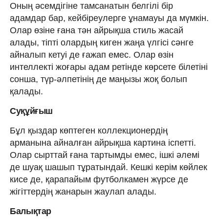
Оның әсемдігіне тамсанатын белгілі бір
адамдар бар, кейбіреулерге ұнамауы да мүмкін.
Олар өзіне ғана тән айрықша стиль жасай
алады, тіпті олардың киген жаңа үлгісі сәнге
айналып кетуі де ғажап емес. Олар өзін
интеллекті жоғары адам ретінде көрсете білетіні
сонша, түр-әлпетінің де маңызы жоқ болып
қалады.
Суқұйғыш
Бұл қыздар көптеген коллекционердің
арманына айналған айрықша картина іспетті.
Олар сырттай ғана тартымды емес, ішкі әлемі
де шуақ шашып тұратындай. Кешкі керім көйлек
кисе де, қарапайым футболкамен жүрсе де
жігіттердің жанарын жаулап алады.
Балықтар