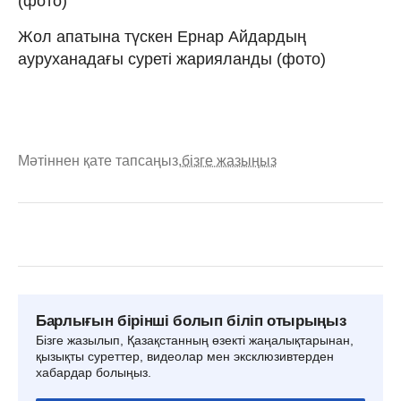
(фото)
Жол апатына түскен Ернар Айдардың
ауруханадағы суреті жарияланды (фото)
Мәтіннен қате тапсаңыз,
бізге жазыңыз
Барлығын бірінші болып біліп отырыңыз
Бізге жазылып, Қазақстанның өзекті жаңалықтарынан,
қызықты суреттер, видеолар мен эксклюзивтерден
хабардар болыңыз.