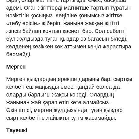
әдемі. Оған жігіттерді магнитше тартып тұратын
нәзіктігін қосыңыз. Көңіліне қонымсыз жігітке
«тебу өрісін» жіберіп, жанына жаққан жігітті
жіпсіз байлап қоятын қасиеті бар. Сол себепті
бұл жұлдызда туған қыздар өз бағасын біледі,
көлденең кезіккен көк аттымен көңіл жарастыра
бермейді.
Мерген
Мерген қыздардың ерекше дарыны бар, сыртқы
келбеті еш маңызды емес, қандай болса да
оларды барлығы жақсы көреді. Олардың
жанынан жай қарап өтіп кете алмайсыз.
Өкініштісі, мерген жұлдызында туған қыздар
сырт келбетіне лайықты күтім жасамайды.
Тауешкі