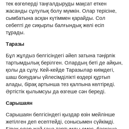
тек өзгелерді таңғалдыруды мақсат еткен
жасанды сұлулық болу мүмкін. Олар терісіне,
сымбатына асқан күтіммен қарайды. Сол
себепті де сиқырлы балғындық желі есіп
тұрады.
Таразы
Бұл жұлдыз белгісіндегі әйел затына тәңірлік
тартымдылық берілген. Олардың беті де айқын,
қолы да сұлу. Кей-кейде Таразылар киімдегі,
шаш бояудағы үйлесімділікті өздері құртып
алады, бірақ артынша тез қалпына келтіреді.
Әртістік қылымсуы да өзгеше сән береді.
Сарышаян
Сарышаян белгісіндегі қыздар өзін мейлінше
жетілген деп есептейді, сонысымен сүйкімді.
Бірақ олар жай ғана тартымды емес, басқаша