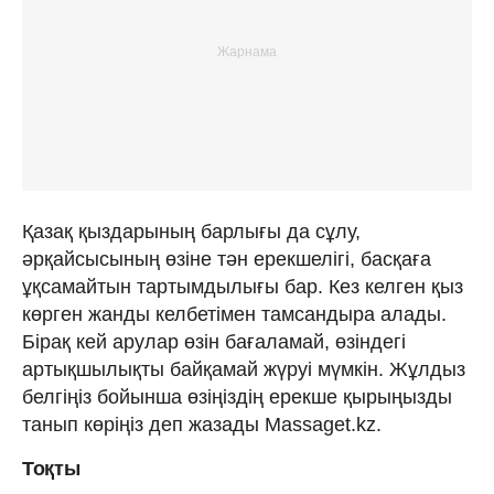
Қазақ қыздарының барлығы да сұлу,
әрқайсысының өзіне тән ерекшелігі, басқаға
ұқсамайтын тартымдылығы бар. Кез келген қыз
көрген жанды келбетімен тамсандыра алады.
Бірақ кей арулар өзін бағаламай, өзіндегі
артықшылықты байқамай жүруі мүмкін. Жұлдыз
белгіңіз бойынша өзіңіздің ерекше қырыңызды
танып көріңіз деп жазады Massaget.kz.
Тоқты