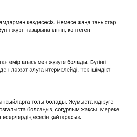
амдармен кездесесіз. Немесе жаңа таныстар
үгін жұрт назарына ілініп, көптеген
тан өмір ағысымен жүзуге болады. Бүгінгі
рден ләззат алуға итермелейді. Тек ішімдікті
осынсыйларға толы болады. Жұмыста кідіруге
озғалыста болсаңыз, соғұрлым жақсы. Мереке
 әсерлердің есесін қайтарасыз.