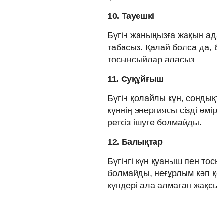
10. Тауешкі
Бүгін жаныңызға жақын ад
табасыз. Қалай болса да, б
тосынсыйлар аласыз.
11. Суқұйғыш
Бүгін қолайлы күн, сондық
күннің энергиясы сізді өмі
ретсіз ішуге болмайды.
12. Балықтар
Бүгінгі күн қуаныш пен т
болмайды, неғұрлым көп қ
күндері ала алмаған жақсы