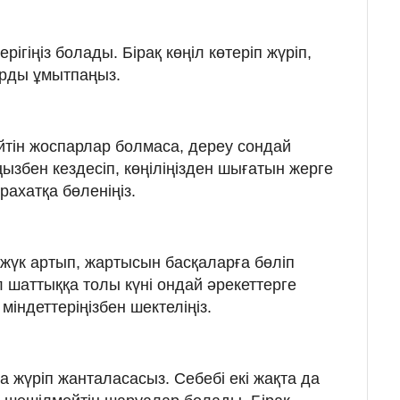
рігіңіз болады. Бірақ көңіл көтеріп жүріп,
рды ұмытпаңыз.
лейтін жоспарлар болмаса, дереу сондай
ызбен кездесіп, көңіліңізден шығатын жерге
 рахатқа бөленіңіз.
 жүк артып, жартысын басқаларға бөліп
ұл шаттыққа толы күні ондай әрекеттерге
 міндеттеріңізбен шектеліңіз.
 жүріп жанталасасыз. Себебі екі жақта да