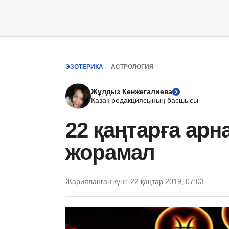
ЭЗОТЕРИКА
АСТРОЛОГИЯ
Жұлдыз Кенжегалиева
Қазақ редакциясының басшысы
22 қаңтарға ар
жорамал
Жарияланған күні:
22 қаңтар 2019, 07:03