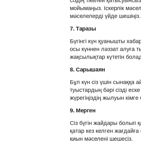
сіздің тікелей қатысуынсы
мойымаңыз. Іскерлік мәсе
мәселелерді үйде шешіңіз.
7. Таразы
Бүгінгі күн қуанышты хаб
осы күннен ләззат алуға 
жақсылықтар күтетін бола
8. Сарышаян
Бұл күн сіз үшін сынаққа 
туыстардың бәрі сізді еск
жүрегіңіздің жылуын кімге 
9. Мерген
Сіз бүгін жайдары болып 
қатар кез келген жағдайғ
қиын мәселені шешесіз.