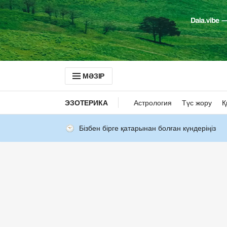
МӘЗІР
ЭЗОТЕРИКА
Астрология
Түс жору
Қ
Бізбен бірге қатарынан болған күндеріңіз