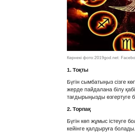
Көрнекі фото:2019god.net: Faceb
1. Тоқты
Бүгін сымбатыңыз сізге көп
жерде пайдалана білу қабіл
тағдырыңызды өзгертуге б
2. Торпақ
Бүгін көп жұмыс істеуге 
кейінге қалдыруға болады