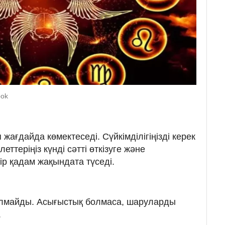
ook
 жағдайда көмектеседі. Сүйкімділігіңізді керек
еттеріңіз күнді сәтті өткізуге және
ір қадам жақындата түседі.
болмайды. Асығыстық болмаса, шаруларды
.