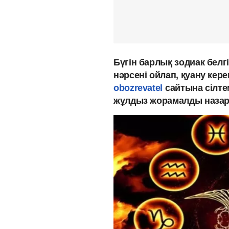
Бүгін барлық зодиак белг
нәрсені ойлап, қуану кер
obozrevatel
сайтына сілте
жұлдыз жорамалды наза