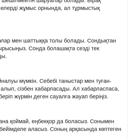
з шешілмейтін шаруалар болады. Бірақ
лелерді жұмыс орнында, ал тұрмыстық
арлар мен шаттыққа толы болады. Сондықтан
тырысыңыз. Сонда болашақта сезді тек
ды.
айналуы мүмкін. Себебі таныстар мен туған-
е алып, сізбен хабарласады. Ал хабарласпаса,
беріп жүрмін деген сауалға жауап беріңіз.
қана қоймай, еңбекқор да боласыз. Сонымен
а бейімделе аласыз. Соның арқасында көптеген