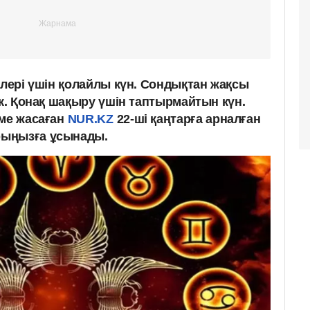
ілері үшін қолайлы күн. Сондықтан жақсы
ек. Қонақ шақыру үшін таптырмайтын күн.
ме жасаған
NUR.KZ
22-ші қаңтарға арналған
рыңызға ұсынады.