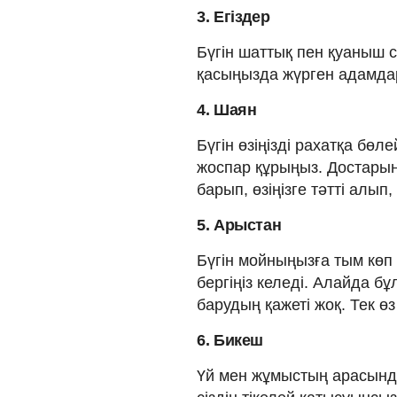
3. Егіздер
Бүгін шаттық пен қуаныш се
қасыңызда жүрген адамда
4. Шаян
Бүгін өзіңізді рахатқа бө
жоспар құрыңыз. Достарың
барып, өзіңізге тәтті алып,
5. Арыстан
Бүгін мойныңызға тым көп
бергіңіз келеді. Алайда б
барудың қажеті жоқ. Тек өз
6. Бикеш
Үй мен жұмыстың арасында