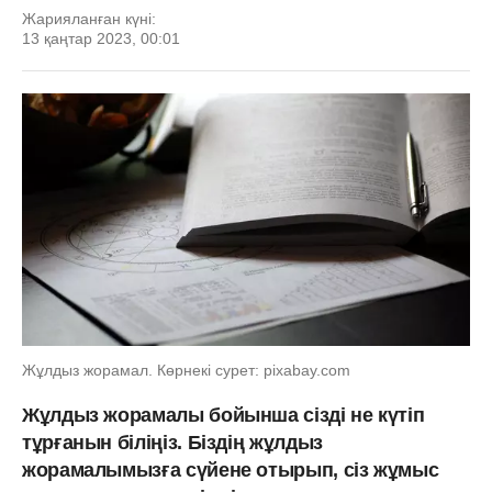
Жарияланған күні:
13 қаңтар 2023, 00:01
Жұлдыз жорамал. Көрнекі сурет: pixabay.com
Жұлдыз жорамалы бойынша сізді не күтіп
тұрғанын біліңіз. Біздің жұлдыз
жорамалымызға сүйене отырып, сіз жұмыс