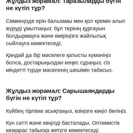
Жұлдыз жорамал: Таразыларды бүгін
не күтіп тұр?
Сөмкеңізде ерін бальзамы мен қол кремін алып
жүруді ұмытпаңыз: бұл терінің құрғауын
болдырмауға және өміріңізге жайлылық
сыйлауға көмектеседі.
Қандай да бір мәселеге қатысты күмәніңіз
болса, достарыңыздан кеңес сұраңыз, сіз
міндетті түрде мәселенің шешімін табасыз.
Жұлдыз жорамал: Сарышаяндарды
бүгін не күтіп тұр?
Күйбең тірлікке асықпаңыз, өзіңізге көңіл бөліңіз.
Күн сәтті және көңілді басталады. Оптимистік
көзқарас табысқа жетуге көмектеседі.