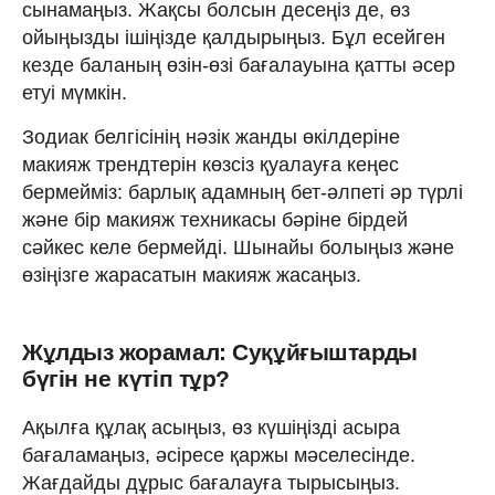
сынамаңыз. Жақсы болсын десеңіз де, өз
ойыңызды ішіңізде қалдырыңыз. Бұл есейген
кезде баланың өзін-өзі бағалауына қатты әсер
етуі мүмкін.
Зодиак белгісінің нәзік жанды өкілдеріне
макияж трендтерін көзсіз қуалауға кеңес
бермейміз: барлық адамның бет-әлпеті әр түрлі
және бір макияж техникасы бәріне бірдей
сәйкес келе бермейді. Шынайы болыңыз және
өзіңізге жарасатын макияж жасаңыз.
Жұлдыз жорамал: Суқұйғыштарды
бүгін не күтіп тұр?
Ақылға құлақ асыңыз, өз күшіңізді асыра
бағаламаңыз, әсіресе қаржы мәселесінде.
Жағдайды дұрыс бағалауға тырысыңыз.