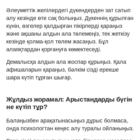
Әлеуметтік желілердегі дүкендерден зат сатып
алу кезінде өте сақ болыңыз. Дүкеннің құрылған
күнін, өзгелер қалдырған пікірлерді қараңыз
және ақшаны алдын ала төлемеңіз, тек жеткізу
кезінде қолма-қол төлем жасаңыз. Бұл
алаяқтардан қорғануға көмектеседі.
Демалысқа алдын ала жоспар құрыңыз. Қала
афишаларын қараңыз, бәлкім сізді ерекше
шара күтіп тұрған шығар.
Жұлдыз жорамал: Арыстандарды бүгін
не күтіп тұр?
Балаңызбен арақатынасыңыз дұрыс болмаса,
онда психологтан кеңес алу туралы ойланыңыз.