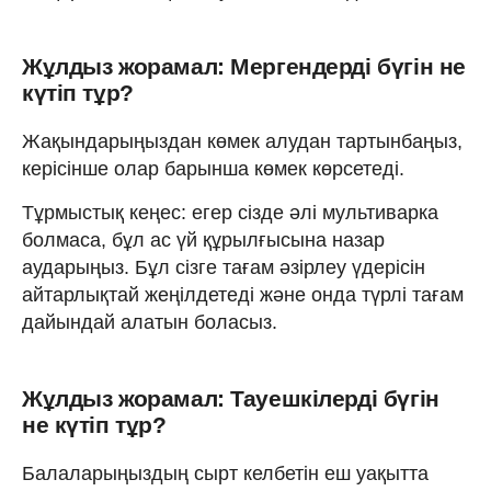
Жұлдыз жорамал: Мергендерді бүгін не
күтіп тұр?
Жақындарыңыздан көмек алудан тартынбаңыз,
керісінше олар барынша көмек көрсетеді.
Тұрмыстық кеңес: егер сізде әлі мультиварка
болмаса, бұл ас үй құрылғысына назар
аударыңыз. Бұл сізге тағам әзірлеу үдерісін
айтарлықтай жеңілдетеді және онда түрлі тағам
дайындай алатын боласыз.
Жұлдыз жорамал: Тауешкілерді бүгін
не күтіп тұр?
Балаларыңыздың сырт келбетін еш уақытта