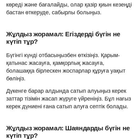
көреді және бағалайды, олар қазір қиын кезеңді
бастан өткеруде, сабырлы болыңыз.
Жұлдыз жорамал: Егіздерді бүгін не
күтіп тұр?
Бүгінгі күнді отбасыңызбен өткізіңіз. Қарым-
қатынас жасауға, қамқорлық жасауға,
болашаққа бірлескен жоспарлар құруға уақыт
бөліңіз.
Дүкенге барар алдында сатып алуыңыз керек
заттар тізімін жасап жүруге үйреніңіз. Бұл нағыз
керек дүниені ғана сатып алуға септік болады.
Жұлдыз жорамал: Шаяндарды бүгін не
күтіп тұр?