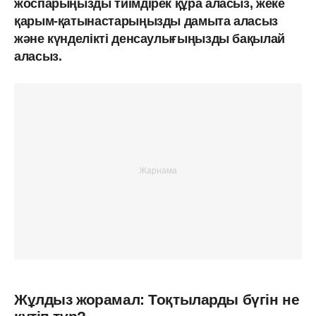
жоспарыңызды тиімдірек құра аласыз, жеке
қарым-қатынастарыңызды дамыта аласыз
және күнделікті денсаулығыңызды бақылай
аласыз.
Жұлдыз жорамал: Тоқтыларды бүгін не