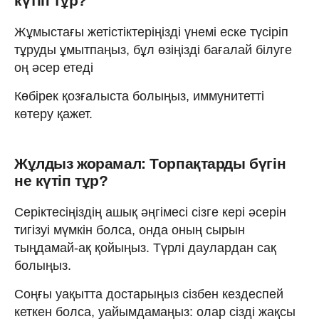
күтіп тұр?
Жұмыстағы жетістіктеріңізді үнемі еске түсіріп
тұруды ұмытпаңыз, бұл өзіңізді бағалай білуге
оң әсер етеді
Көбірек қозғалыста болыңыз, иммунитетті
көтеру қажет.
Жұлдыз жорамал: Торпақтарды бүгін
не күтіп тұр?
Серіктесіңіздің ашық әңгімесі сізге кері әсерін
тигізуі мүмкін болса, онда оның сырын
тыңдамай-ақ қойыңыз. Түрлі даулардан сақ
болыңыз.
Соңғы уақытта достарыңыз сізбен кездеспей
кеткен болса, уайымдамаңыз: олар сізді жақсы