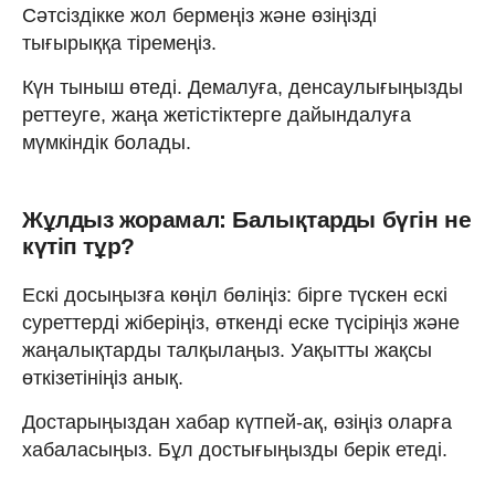
Сәтсіздікке жол бермеңіз және өзіңізді
тығырыққа тіремеңіз.
Күн тыныш өтеді. Демалуға, денсаулығыңызды
реттеуге, жаңа жетістіктерге дайындалуға
мүмкіндік болады.
Жұлдыз жорамал: Балықтарды бүгін не
күтіп тұр?
Ескі досыңызға көңіл бөліңіз: бірге түскен ескі
суреттерді жіберіңіз, өткенді еске түсіріңіз және
жаңалықтарды талқылаңыз. Уақытты жақсы
өткізетініңіз анық.
Достарыңыздан хабар күтпей-ақ, өзіңіз оларға
хабаласыңыз. Бұл достығыңызды берік етеді.