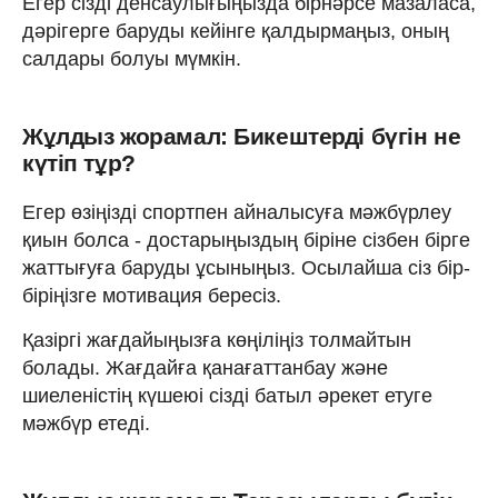
Егер сізді денсаулығыңызда бірнәрсе мазаласа,
дәрігерге баруды кейінге қалдырмаңыз, оның
салдары болуы мүмкін.
Жұлдыз жорамал: Бикештерді бүгін не
күтіп тұр?
Егер өзіңізді спортпен айналысуға мәжбүрлеу
қиын болса - достарыңыздың біріне сізбен бірге
жаттығуға баруды ұсыныңыз. Осылайша сіз бір-
біріңізге мотивация бересіз.
Қазіргі жағдайыңызға көңіліңіз толмайтын
болады. Жағдайға қанағаттанбау және
шиеленістің күшеюі сізді батыл әрекет етуге
мәжбүр етеді.