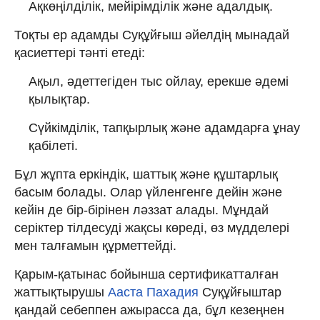
Ақкөңілділік, мейірімділік және адалдық.
Тоқты ер адамды Суқұйғыш әйелдің мынадай
қасиеттері тәнті етеді:
Ақыл, әдеттегіден тыс ойлау, ерекше әдемі
қылықтар.
Сүйкімділік, тапқырлық және адамдарға ұнау
қабілеті.
Бұл жұпта еркіндік, шаттық және құштарлық
басым болады. Олар үйленгенге дейін және
кейін де бір-бірінен ләззат алады. Мұндай
серіктер тілдесуді жақсы көреді, өз мүдделері
мен талғамын құрметтейді.
Қарым-қатынас бойынша сертификатталған
жаттықтырушы
Ааста Пахадия
Суқұйғыштар
қандай себеппен ажырасса да, бұл кезеңнен