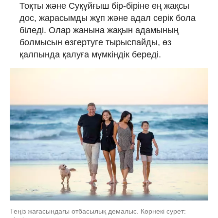
Тоқты және Суқұйғыш бір-біріне ең жақсы
дос, жарасымды жұп және адал серік бола
біледі. Олар жанына жақын адамының
болмысын өзгертуге тырыспайды, өз
қалпында қалуға мүмкіндік береді.
Теңіз жағасындағы отбасылық демалыс. Көрнекі сурет: