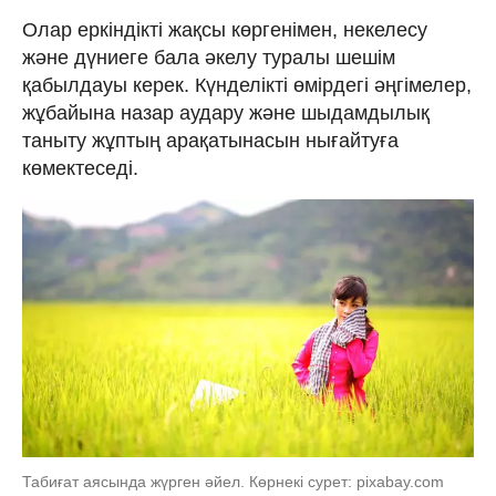
Олар еркіндікті жақсы көргенімен, некелесу
және дүниеге бала әкелу туралы шешім
қабылдауы керек. Күнделікті өмірдегі әңгімелер,
жұбайына назар аудару және шыдамдылық
таныту жұптың арақатынасын нығайтуға
көмектеседі.
Табиғат аясында жүрген әйел. Көрнекі сурет: pixabay.com