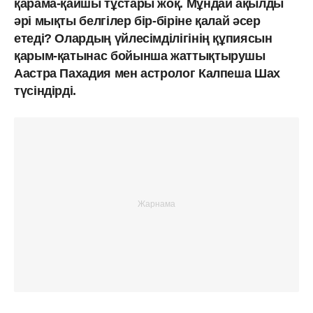
қарама-қайшы тұстары жоқ. Мұндай ақылды
әрі мықты белгілер бір-біріне қалай әсер
етеді? Олардың үйлесімділігінің құпиясын
қарым-қатынас бойынша жаттықтырушы
Аастра Пахадия мен астролог Калпеша Шах
түсіндірді.