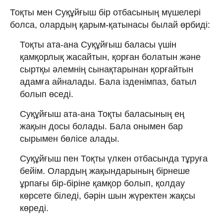
Тоқты мен Суқұйғыш бір отбасының мүшелері
болса, олардың қарым-қатынасы былай өрбиді:
Тоқты ата-ана Суқұйғыш баласы үшін
қамқорлық жасайтын, қорған болатын және
сыртқы әлемнің сынақтарынан қорғайтын
адамға айналады. Бала ізденімпаз, батыл
болып өседі.
Суқұйғыш ата-ана Тоқты баласының ең
жақын досы болады. Бала онымен бар
сырымен бөлісе алады.
Суқұйғыш пен Тоқты үлкен отбасында тұруға
бейім. Олардың жақындарының бірнеше
ұрпағы бір-біріне қамқор болып, қолдау
көрсете біледі, бәрін шын жүректен жақсы
көреді.