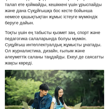
талап ете қоймайды, кешіккені үшін ұрыспайды
және дана Суқұйғышқа бос кесте бойынша
немесе қашықтықтан жұмыс істеуге мүмкіндік
беруге дайын.
Тоқты үшін ең табысты қызмет заң, спорт және
педагогика салаларында болуы мүмкін.
Суқұйғыш интеллектуалдық жұмысты ұнатады.
Ол журналистика, дизайн, ғылым және
әлеуметтік саланы таңдайды. Екеуі де саясатты
жақсы көреді.