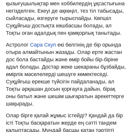
қызығушылықтар мен хоббилердің ұқсастығына
негізделген. Екеуі де ақкөңіл, тез тіл табысады,
сыйласады, өзгеруге тырыспайды. Көпшіл
Суқұйғыш достықта көшбасшы болады, ал
Тоқты оған адалдық пен қамқорлық танытады.
Астролог
Сара Скуп
екі белгінің де бір орында
отыра алмайтынын жазады. Олар ерте жастан
дос бола бастайды және өмір бойы бір-біріне
адал болады. Достар жеке шекараны бұзбайды,
өмірлік мәселелерді шешуге көмектеседі.
Суқұйғыш ерекше түйсігін пайдаланады, ал
Тоқты әрқашан досын қорғауға дайын, бірақ
оны батыл және шешім шығаратын әрекеттерге
шақырады.
Олар бірге қалай жұмыс істейді? Қандай да бір
істі Тоқты басқаратын жерде ең сәтті тандем
қалыптасады. Мұндай басшы қатаң тәртіпті