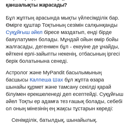
қаншалықты жарасады?
Бұл жұптың арасында мықты үйлесімділік бар.
Өмірге құштар Тоқтының сезімін салқынқанды
Суқұйғыш әйел
біресе маздатып, енді бірде
баяулатумен болады. Мұндай ойын өмір бойы
жалғасады, дегенмен бұл - екеуіне де ұнайды,
өйткені ерлі-зайыпты некенің, отбасының іргесі
берік болатынына сенеді.
Астролог және MyPandit басылымының
басшысы
Калпеша Шах
бұл жұпта өзара
шынайы құрмет және тамсану секілді қарай
білуімен ерекшеленеді деп есептейді. Суқұйғыш
әйел Тоқты ер адамға тез ғашық болады, себебі
ол оның мінезінің ең жақсы тұстарын көреді:
Сенімділік, батылдық, шынайылық.