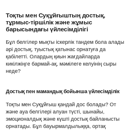
Тоқты мен Суқұйғыштың достық,
тұрмыс-тіршілік және жұмыс
барысындағы үйлесімділігі
Бұл белгілер мықты іскерлік тандем бола алады
әрі достық, туыстық қатынас орнатуға да
қабілетті. Олардың қиын жағдайларда
кикілжіңге бармай-ақ, мәмілеге келуінің сыры
неде?
Достық пен мамандық бойынша үйлесімділік
Тоқты мен Суқұйғыш қандай дос болады? От
және ауа белгілері алуан түсті, шынайы,
эмоционалдық және күшті достық байланысты
орнатады. Бұл бауырмалдылыққа, ортақ