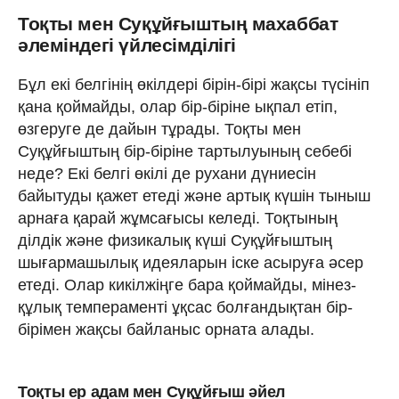
Тоқты мен Суқұйғыштың махаббат
әлеміндегі үйлесімділігі
Бұл екі белгінің өкілдері бірін-бірі жақсы түсініп
қана қоймайды, олар бір-біріне ықпал етіп,
өзгеруге де дайын тұрады. Тоқты мен
Суқұйғыштың бір-біріне тартылуының себебі
неде? Екі белгі өкілі де рухани дүниесін
байытуды қажет етеді және артық күшін тыныш
арнаға қарай жұмсағысы келеді. Тоқтының
ділдік және физикалық күші Суқұйғыштың
шығармашылық идеяларын іске асыруға әсер
етеді. Олар кикілжіңге бара қоймайды, мінез-
құлық темпераменті ұқсас болғандықтан бір-
бірімен жақсы байланыс орната алады.
Тоқты ер адам мен Суқұйғыш әйел