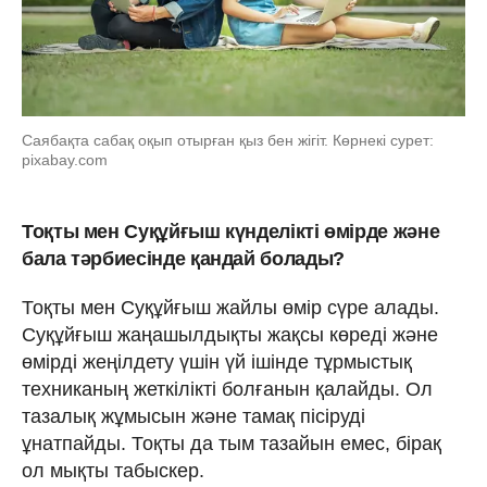
Саябақта сабақ оқып отырған қыз бен жігіт. Көрнекі сурет:
pixabay.com
Тоқты мен Суқұйғыш күнделікті өмірде және
бала тәрбиесінде қандай болады?
Тоқты мен Суқұйғыш жайлы өмір сүре алады.
Суқұйғыш жаңашылдықты жақсы көреді және
өмірді жеңілдету үшін үй ішінде тұрмыстық
техниканың жеткілікті болғанын қалайды. Ол
тазалық жұмысын және тамақ пісіруді
ұнатпайды. Тоқты да тым тазайын емес, бірақ
ол мықты табыскер.