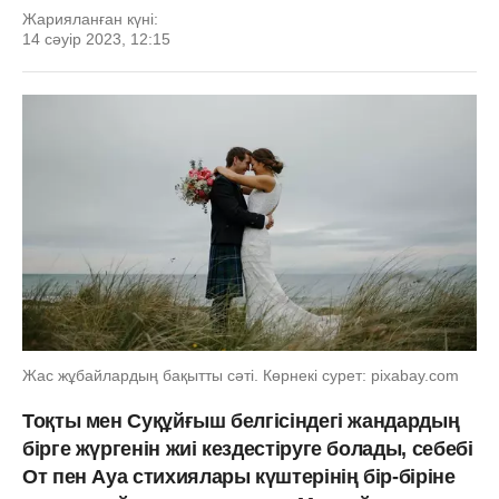
Жарияланған күні:
14 сәуір 2023, 12:15
Жас жұбайлардың бақытты сәті. Көрнекі сурет: pixabay.com
Тоқты мен Суқұйғыш белгісіндегі жандардың
бірге жүргенін жиі кездестіруге болады, себебі
От пен Ауа стихиялары күштерінің бір-біріне