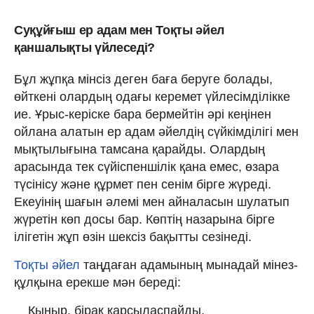
Суқұйғыш ер адам мен Тоқты әйел
қаншалықты үйлеседі?
Бұл жұпқа мінсіз деген баға беруге болады,
өйткені олардың одағы керемет үйлесімділікке
ие. Ұрыс-керіске бара бермейтін әрі кеңінен
ойлана алатын ер адам әйелдің сүйкімділігі мен
мықтылығына тамсана қарайды. Олардың
арасында тек сүйіспеншілік қана емес, өзара
түсінісу және құрмет пен сенім бірге жүреді.
Екеуінің шағын әлемі мен айналасын шулатып
жүретін көп досы бар. Көптің назарына бірге
ілігетін жұп өзін шексіз бақытты сезінеді.
Тоқты әйел
таңдаған адамының мынадай мінез-
құлқына ерекше мән береді:
Қыңыр, бірақ қарсыласпайды.