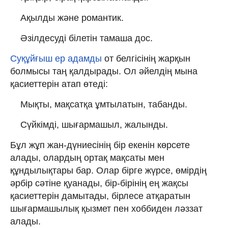
Ақылды және романтик.
Әзілдесуді білетін тамаша дос.
Суқұйғыш ер адамды
от белгісінің жарқын
болмысы таң қалдырады. Ол әйелдің мына
қасиеттерін атап өтеді:
Мықты, мақсатқа ұмтылатын, табанды.
Сүйкімді, шығармашыл, жалынды.
Бұл жұп жан-дүниесінің бір екенін көрсете
алады, олардың ортақ мақсаты мен
құндылықтары бар. Олар бірге жүрсе, өмірдің
әрбір сәтіне қуанады, бір-бірінің ең жақсы
қасиеттерін дамытады, бірлесе атқаратын
шығармашылық қызмет пен хоббиден ләззат
алады.