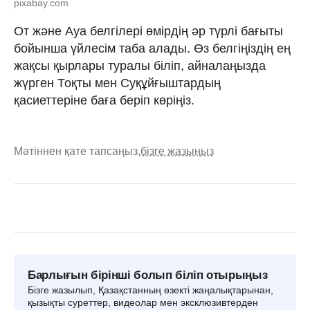
pixabay.com
От және Ауа белгілері өмірдің әр түрлі бағыты
бойынша үйлесім таба алады. Өз белгіңіздің ең
жақсы қырлары туралы біліп, айналаңызда
жүрген Тоқты мен Суқұйғыштардың
қасиеттеріне баға беріп көріңіз.
Мәтіннен қате тапсаңыз,
бізге жазыңыз
Барлығын бірінші болып біліп отырыңыз
Бізге жазылып, Қазақстанның өзекті жаңалықтарынан,
қызықты суреттер, видеолар мен эксклюзивтерден