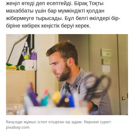
жеңіл өтеді деп есептейді. Бірақ Тоқты
махаббаты үшін бар мүмкіндікті қолдан
жібермеуге тырысады. Бұл белгі өкілдері бір-
біріне көбірек кеңістік беруі керек.
Кеңседе жұмыс істеп отырған ер адам. Көрнекі сурет:
pixabay.com