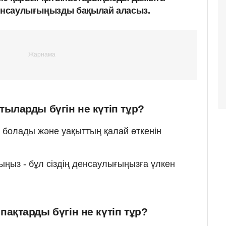
денсаулығыңызды бақылай аласыз.
ыларды бүгін не күтіп тұр?
ті болады және уақыттың қалай өткенін
ыңыз - бұл сіздің денсаулығыңызға үлкен
ақтарды бүгін не күтіп тұр?