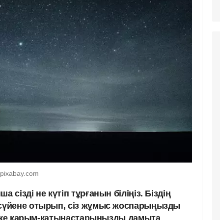
 pixabay.com
сізді не күтіп тұрғанын біліңіз. Біздің
үйене отырып, сіз жұмыс жоспарыңызды
жеке қарым-қатынастарыңызды дамыта