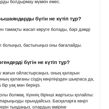
арды болдырмау мүмкін емес.
ышаяндарды бүгін не күтіп тұр?
ен тамақты жасап көруге болады, бәрі дәмді
л болыңыз, бастығыңыз оны бағалайды.
ендерді бүгін не күтіп тұр?
ау жағын ойластырсаңыз, оның қалауын
оның қалағаны сіздің көңіліңізден шықпаса да,
бір уақ мән беріңіз.
олы болмақ. Күннің бірінші жартысы қолайлы:
жоспарыңызды орындайсыз. Басқаларға көңіл
ектерін тыңдаңыз, олардың өміріне