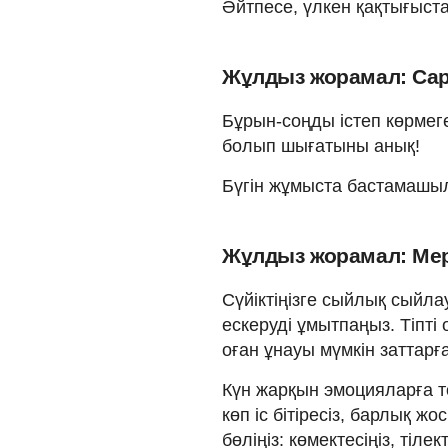
Әйтпесе, үлкен қақтығыст
Жұлдыз жорамал: Сар
Бұрын-соңды істеп көрмег
болып шығатыны анық!
Бүгін жұмыста бастамашы
Жұлдыз жорамал: Мерг
Сүйіктіңізге сыйлық сыйл
ескеруді ұмытпаңыз. Тіпті 
оған ұнауы мүмкін заттарға 
Күн жарқын эмоцияларға т
көп іс бітіресіз, барлық 
бөліңіз: көмектесіңіз, тіл