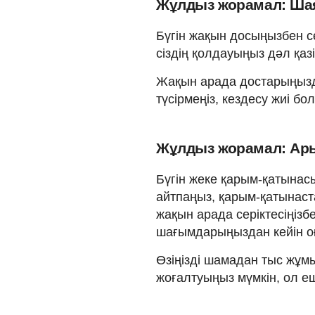
Жұлдыз жорамал: Шаян
Бүгін жақын досыңызбен сө
сіздің қолдауыңыз дәл қазі
Жақын арада достарыңызды
түсірмеңіз, кездесу жиі б
Жұлдыз жорамал: Арыс
Бүгін жеке қарым-қатына
айтпаңыз, қарым-қатынаст
жақын арада серіктесіңізб
шағымдарыңыздан кейін о
Өзіңізді шамадан тыс жұмы
жоғалтуыңыз мүмкін, ол е