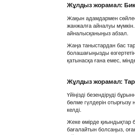
Жұлдыз жорамал: Бике
Жақын адамдармен сөйлесу
жанжалға айналуы мүмкін. Бұ
айналысқаныңыз абзал.
Жаңа таныстардан бас тартп
болашағыңызды өзгертетін
қатынасқа ғана емес, мін
Жұлдыз жорамал: Тара
Үйіңізді безендіруді бұры
бөлме гүлдерін отырғызу 
келді.
Жеке өмірде қиындықтар бол
бағалайтын болсаңыз, оғ