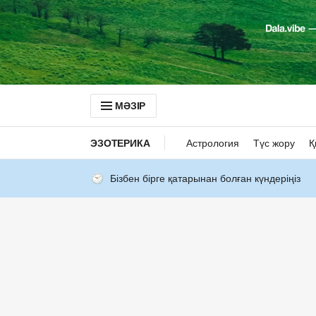
МӘЗІР
ЭЗОТЕРИКА
Астрология
Түс жору
Қ
Бізбен бірге қатарынан болған күндеріңіз