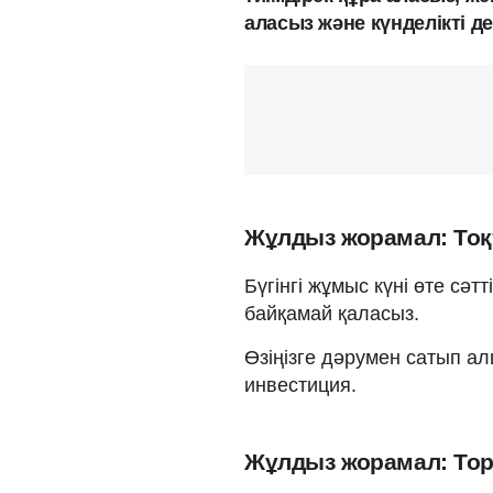
аласыз және күнделікті 
Жұлдыз жорамал: Тоқт
Бүгінгі жұмыс күні өте сәт
байқамай қаласыз.
Өзіңізге дәрумен сатып ал
инвестиция.
Жұлдыз жорамал: Торп