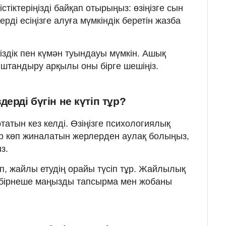
тістіктеріңізді байқап отырыңыз: өзіңізге сын
ерді есіңізге алуға мүмкіндік беретін жазба
іздік пен күмән туындауы мүмкін. Ашық
ыныштандыру арқылы оны бірге шешіңіз.
ерді бүгін не күтіп тұр?
атын кез келді. Өзіңізге психологиялық
р көп жиналатын жерлерден аулақ болыңыз,
з.
п, жайлы етудің орайы түсіп тұр. Жайлылық
н бірнеше маңызды тапсырма мен жобаны