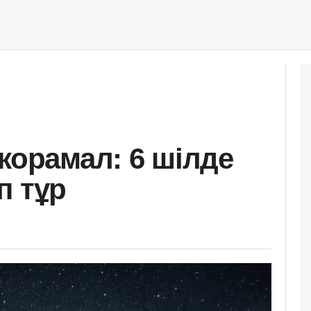
жорамал: 6 шілде
іп тұр