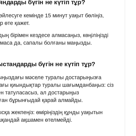
дарды бүгін не күтіп тұр?
йлесуге кемінде 15 минут уақыт бөліңіз,
р өте қажет.
ң бірімен кездесе алмасаңыз, көңіліңізді
олмаса да, сапалы болғаны маңызды.
тандарды бүгін не күтіп тұр?
сыңыздағы мәселе туралы достарыңызға
ағы қиындықтар туралы шағымданбаңыз: сіз
ен татуласасыз, ал достарыңыз
ған бұрынғыдай қарай алмайды.
сқа жекпеңіз: өміріңіздің құнды уақытын
шқандай ақшамен өтелмейді.