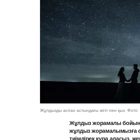
Жұлдызды аспан астындағы жігіт пен қыз. Фото:
Жұлдыз жорамалы бойынша 
жұлдыз жорамалымызға с
тиімдірек құра аласыз, 