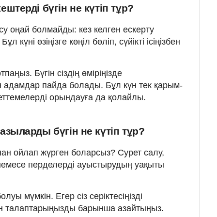
штерді бүгін не күтіп тұр?
 оңай болмайды: кез келген ескерту
л күні өзіңізге көңіл бөліп, сүйікті ісіңізбен
аңыз. Бүгін сіздің өміріңізде
 адамдар пайда болады. Бұл күн тек қарым-
деттемелерді орындауға да қолайлы.
зыларды бүгін не күтіп тұр?
ннан ойлап жүрген боларсыз? Сурет салу,
немесе перделерді ауыстырудың уақыты
уы мүмкін. Егер сіз серіктесіңізді
ан талаптарыңызды барынша азайтыңыз.